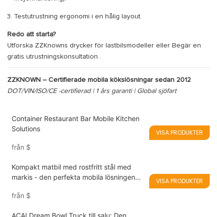
Testutrustning ergonomi i en hålig layout.
Redo att starta?
Utforska ZZKnowns drycker för lastbilsmodeller eller
Begär en
gratis utrustningskonsultation
.
ZZKNOWN – Certifierade mobila kökslösningar sedan 2012
DOT/VIN/ISO/CE -certifierad | 1 års garanti | Global sjöfart
Container Restaurant Bar Mobile Kitchen
Solutions
VISA PRODUKTER
från
$
Kompakt matbil med rostfritt stål med
markis - den perfekta mobila lösningen
VISA PRODUKTER
för sommartjänst
från
$
ACAI Dream Bowl Truck till salu: Den