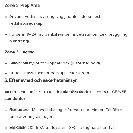
Zone 2: Prep Area
Använd vertikal stapling: väggmonterade sirapställ,
redskapsredskap.
Fördela 18–24 "av bänkskiva per arbetsstation (t.ex. bryggning,
blandning).
Zone 3: Lagring
Slim-profil hyllor för koppar/lock (justerbar höjd).
Under-chassi-fack för backupis eller kegor.
3. Efterlevnad och säkerhetshänsyn
All utrustning måste träffas
lokala hälsokoder
Och och
CE/NSF -
standarder
:
Rörledare
: Matkvalitetslangar för vattenledningar; Fettfällor
om servering av mejeri.
Elektrisk
: 30–50A kraftsystem; GFCI -uttag nära handfat.