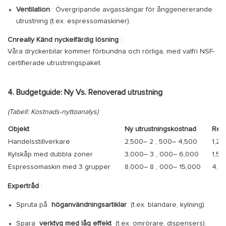
Ventilation
: Övergripande avgassängar för ånggenererande
utrustning (t.ex. espressomaskiner).
Cnreally Känd nyckelfärdig lösning
:
Våra dryckerbilar kommer förbundna och rörliga, med valfri NSF-
certifierade utrustningspaket.
4. Budgetguide: Ny Vs. Renoverad utrustning
(Tabell: Kostnads-nyttoanalys)
Objekt
Ny utrustningskostnad
Ren
Handelsstillverkare
2,500–
2
,
500–
4,500
1,20
Kylskåp med dubbla zoner
3,000–
3
,
000–
6,000
1,50
Espressomaskin med 3 grupper
8,000–
8
,
000–
15,000
4,0
Expertråd
:
Spruta på
höganvändningsartiklar
(t.ex. blandare, kylning).
Spara
verktyg med låg effekt
(t.ex. omrörare, dispensers).