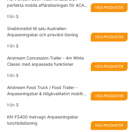
perfekta mobila affärslösningen för ACAI -
VISA PRODUKTER
skålar, smoothies, milkshakes och glass
från
$
Snabbmatbil till salu Australien:
Anpassningsbar och prisvärd lösning
VISA PRODUKTER
från
$
Airstream Concession Trailer - 4m White
Classic med anpassade funktioner
VISA PRODUKTER
från
$
Airstream Food Truck / Food Trailer -
Anpassningsbar & Högkvalitativt mobilt
VISA PRODUKTER
kök
från
$
KN-FS400 matvagn Anpassningsbar
lunchbilslösning
VISA PRODUKTER