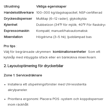
Utrustning
Viktiga egenskaper
Handelsstillverkare
100–300 kg/dagskapacitet; NSF-certifierad
Dryckesdispenser
Multitap (6–12 rader), glykolkylda
Kylenhet
Dubbelzon (34°F för mjölk, 40°F För flaskdryck
Espressomaskin
Kompakt, manuell/halvautomatisk
Mixerstation
Högdrivna (3–5 hk), ljuddämpad bas
Pro tips
:
Välj för begränsade utrymmen
kombinationsenheter
Som ett
kylskåp med inbyggda isfack eller en bänkskiva mixer/kvarn.
2. Layoutoptimering för dryckerbilar
Zone 1: Servicedräknare
Installera ett utspelningsfönster med UV-resistenta
akrylpaneler.
Prioritera ergonomi: Placera POS -system och koppdispenser
inom räckhåll.