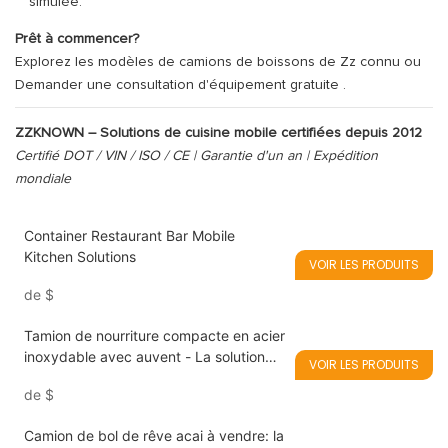
simulée.
Prêt à commencer?
Explorez les modèles de camions de boissons de Zz connu ou
Demander une consultation d'équipement gratuite
.
ZZKNOWN – Solutions de cuisine mobile certifiées depuis 2012
Certifié DOT / VIN / ISO / CE | Garantie d'un an | Expédition
mondiale
Container Restaurant Bar Mobile
Kitchen Solutions
VOIR LES PRODUITS
de
$
Tamion de nourriture compacte en acier
inoxydable avec auvent - La solution
VOIR LES PRODUITS
mobile idéale pour le service
de
$
d'alimentation estivale
Camion de bol de rêve acai à vendre: la