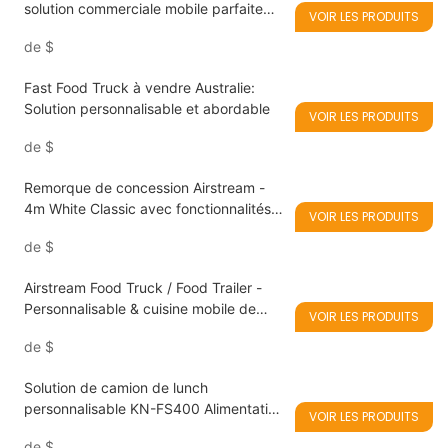
solution commerciale mobile parfaite
VOIR LES PRODUITS
pour les bols en acai, les smoothies, les
de
$
milkshakes et les glaces
Fast Food Truck à vendre Australie:
Solution personnalisable et abordable
VOIR LES PRODUITS
de
$
Remorque de concession Airstream -
4m White Classic avec fonctionnalités
VOIR LES PRODUITS
personnalisées
de
$
Airstream Food Truck / Food Trailer -
Personnalisable & cuisine mobile de
VOIR LES PRODUITS
haute qualité
de
$
Solution de camion de lunch
personnalisable KN-FS400 Alimentation
VOIR LES PRODUITS
KN-FS400
de
$