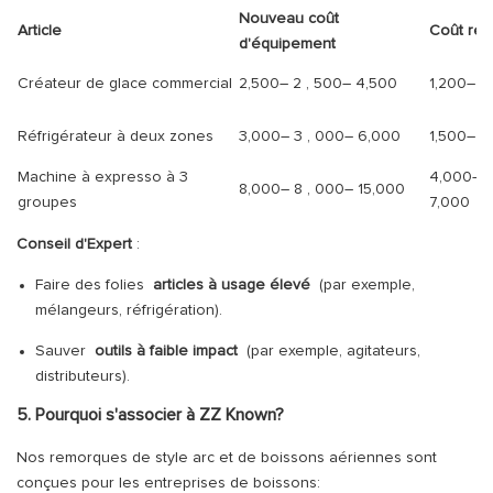
Nouveau coût
Article
Coût ré
d'équipement
Créateur de glace commercial
2,500–
2
,
500–
4,500
1,200–
1
,
Réfrigérateur à deux zones
3,000–
3
,
000–
6,000
1,500–
1
,
Machine à expresso à 3
4,000–
8,000–
8
,
000–
15,000
groupes
7,000
Conseil d'Expert
:
Faire des folies
articles à usage élevé
(par exemple,
mélangeurs, réfrigération).
Sauver
outils à faible impact
(par exemple, agitateurs,
distributeurs).
5. Pourquoi s'associer à ZZ Known?
Nos remorques de style arc et de boissons aériennes sont
conçues pour les entreprises de boissons: