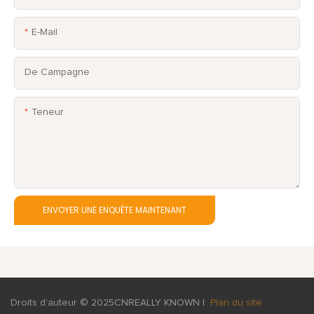
E-Mail
De Campagne
Teneur
ENVOYER UNE ENQUÊTE MAINTENANT
Droits d'auteur © 2025
CNREALLY KNOWN
|
Plan du site