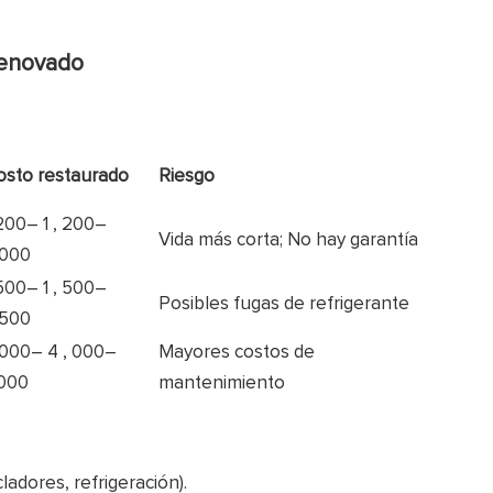
renovado
osto restaurado
Riesgo
,200–
1
,
200–
Vida más corta; No hay garantía
,000
,500–
1
,
500–
Posibles fugas de refrigerante
,500
,000–
4
,
000–
Mayores costos de
,000
mantenimiento
adores, refrigeración).