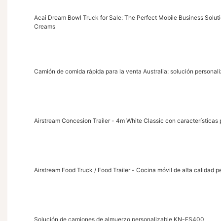
Acai Dream Bowl Truck for Sale: The Perfect Mobile Business Soluti
Creams
Camión de comida rápida para la venta Australia: solución personali
Airstream Concesion Trailer - 4m White Classic con características
Airstream Food Truck / Food Trailer - Cocina móvil de alta calidad p
Solución de camiones de almuerzo personalizable KN-FS400