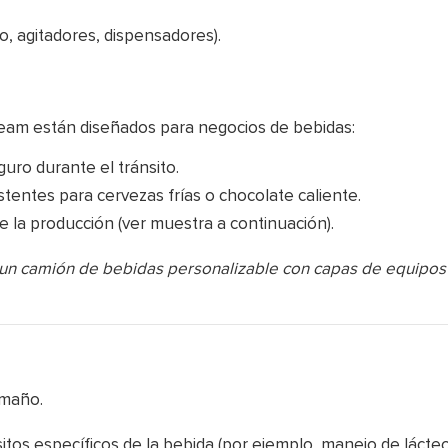
o, agitadores, dispensadores).
ream están diseñados para negocios de bebidas:
guro durante el tránsito.
tentes para cervezas frías o chocolate caliente.
de la producción (ver muestra a continuación).
un camión de bebidas personalizable con capas de equipos
amaño.
sitos específicos de la bebida (por ejemplo, manejo de lácteo