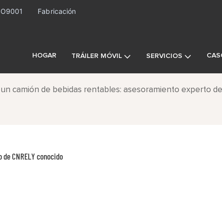
ISO9001
Fabricación
HOGAR
CAS
TRÁILER MÓVIL
SERVICIOS
un camión de bebidas rentables: asesoramiento experto d
to de CNRELY conocido