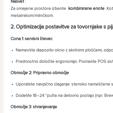
Nasvet
:
Za omejene prostore izberite
kombinirane enote
Kot 
mešalnikom/mlinčkom.
2. Optimizacija postavitve za tovornjake s pi
Cona 1: servisni števec
Namestite diapozitiv okno z akrilnimi ploščami, odp
Prednostno določite ergonomijo: Postavite POS sist
Območje 2: Pripravno območje
Uporabite navpično zlaganje: stensko nameščene si
Dodelite 18–24 "pulta na delovno postajo (npr. Brew
Območje 3: shranjevanje