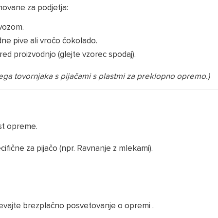
snovane za podjetja:
vozom.
ne pive ali vročo čokolado.
pred proizvodnjo (glejte vzorec spodaj).
vega tovornjaka s pijačami s plastmi za preklopno opremo.)
ost opreme.
fične za pijačo (npr. Ravnanje z mlekami).
evajte brezplačno posvetovanje o opremi
.