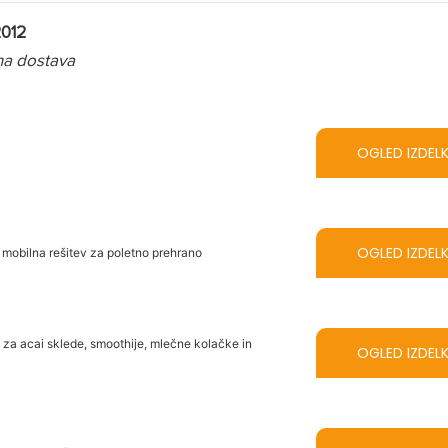
2012
lna dostava
OGLED IZDEL
OGLED IZDEL
 mobilna rešitev za poletno prehrano
za acai sklede, smoothije, mlečne kolačke in
OGLED IZDEL