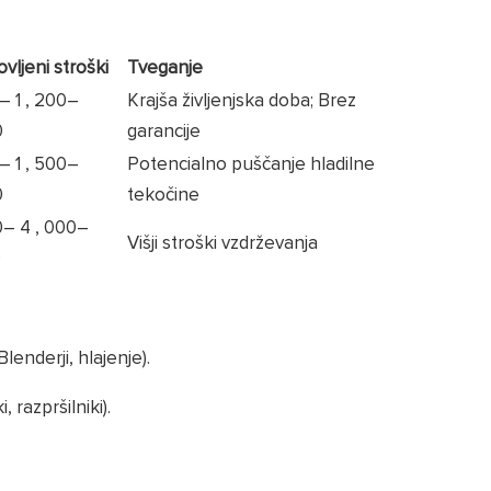
vljeni stroški
Tveganje
0–
1
,
200–
Krajša življenjska doba; Brez
0
garancije
0–
1
,
500–
Potencialno puščanje hladilne
0
tekočine
0–
4
,
000–
Višji stroški vzdrževanja
0
Blenderji, hlajenje).
, razpršilniki).