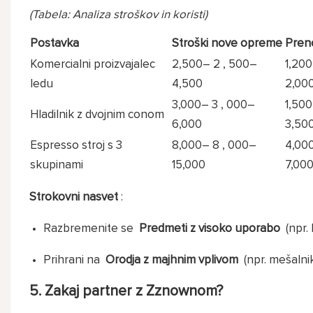
(Tabela: Analiza stroškov in koristi)
Postavka
Stroški nove opreme
Preno
Komercialni proizvajalec
2,500–
2
,
500–
1,20
ledu
4,500
2,00
3,000–
3
,
000–
1,50
Hladilnik z dvojnim conom
6,000
3,50
Espresso stroj s 3
8,000–
8
,
000–
4,00
skupinami
15,000
7,00
Strokovni nasvet
:
Razbremenite se
Predmeti z visoko uporabo
(npr. 
Prihrani na
Orodja z majhnim vplivom
(npr. mešalniki
5. Zakaj partner z Zznownom?