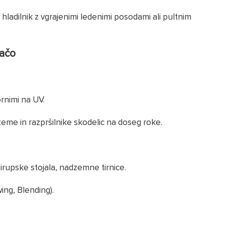
hladilnik z vgrajenimi ledenimi posodami ali pultnim
jačo
ornimi na UV.
eme in razpršilnike skodelic na doseg roke.
rupske stojala, nadzemne tirnice.
ing, Blending).