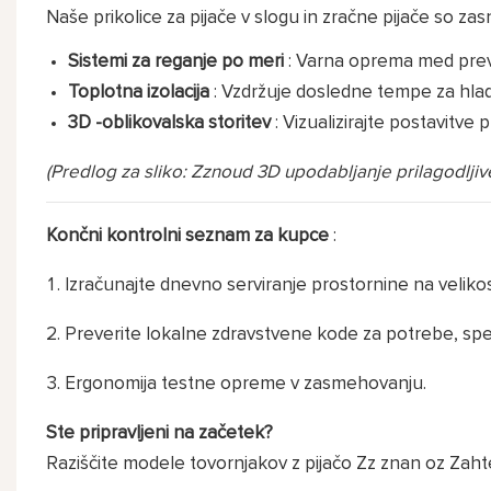
Naše prikolice za pijače v slogu in zračne pijače so za
Sistemi za reganje po meri
: Varna oprema med pre
Toplotna izolacija
: Vzdržuje dosledne tempe za hlad
3D -oblikovalska storitev
: Vizualizirajte postavitve 
(Predlog za sliko: Zznoud 3D upodabljanje prilagodlji
Končni kontrolni seznam za kupce
:
Izračunajte dnevno serviranje prostornine na velik
Preverite lokalne zdravstvene kode za potrebe, speci
Ergonomija testne opreme v zasmehovanju.
Ste pripravljeni na začetek?
Raziščite modele tovornjakov z pijačo Zz znan oz
Zaht