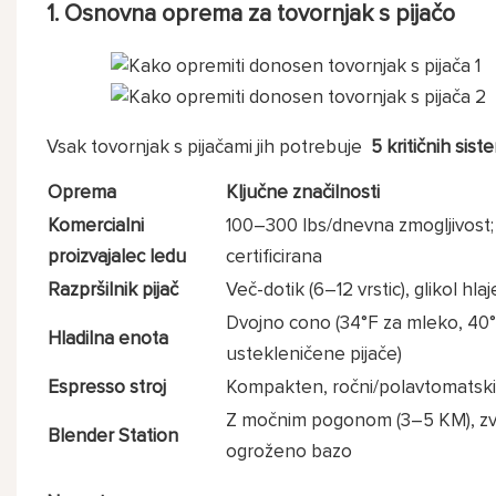
1. Osnovna oprema za tovornjak s pijačo
Vsak tovornjak s pijačami jih potrebuje
5 kritičnih sis
Oprema
Ključne značilnosti
Komercialni
100–300 lbs/dnevna zmogljivost
proizvajalec ledu
certificirana
Razpršilnik pijač
Več-dotik (6–12 vrstic), glikol hla
Dvojno cono (34°F za mleko, 40°
Hladilna enota
ustekleničene pijače)
Espresso stroj
Kompakten, ročni/polavtomatski
Z močnim pogonom (3–5 KM), z
Blender Station
ogroženo bazo