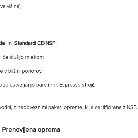
a višina).
ode
In
Standardi CE/NSF
:
, če služijo mlekom.
 v bližini ponorov.
 ustvarjanje pare (npr. Espresso stroji).
odni, z neobveznimi paketi opreme, ki je certificirana z NSF.
s. Prenovljena oprema