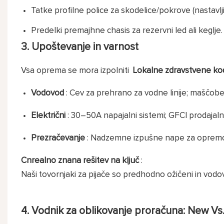
Tatke profilne police za skodelice/pokrove (nastavljiv
Predelki premajhne chasis za rezervni led ali keglje.
3. Upoštevanje in varnost
Vsa oprema se mora izpolniti
Lokalne zdravstvene k
Vodovod
: Cev za prehrano za vodne linije; maščobe
Električni
: 30–50A napajalni sistemi; GFCI prodajalne
Prezračevanje
: Nadzemne izpušne nape za opremo za
Cnrealno znana rešitev na ključ
:
Naši tovornjaki za pijače so predhodno ožičeni in vodov
4. Vodnik za oblikovanje proračuna: New V