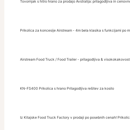
Tovornjak s hitro hrano za prodajo Avstralija: prilagodljiva in cenov
Prikolica za koncesije Airstream - 4m bela klasika s funkcijami po m
Airstream Food Truck / Food Trailer - prilagodljiva & visokokakovos
KN-FS400 Prikolica s hrano Prilagodljiva rešitev za kosilo
Iz Kitajske Food Truck Factory v prodaji po posebnih cenah! Prikoli