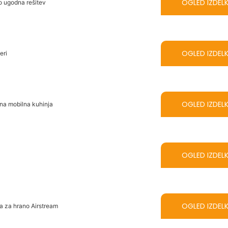
OGLED IZDEL
no ugodna rešitev
OGLED IZDEL
eri
OGLED IZDEL
tna mobilna kuhinja
OGLED IZDEL
OGLED IZDEL
ca za hrano Airstream