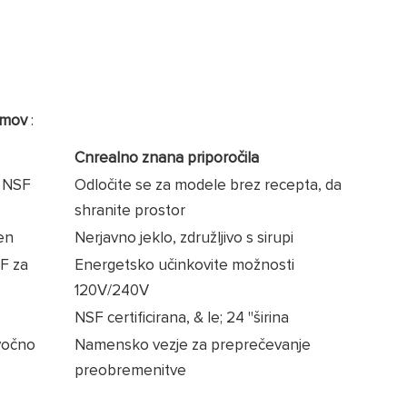
temov
:
Cnrealno znana priporočila
; NSF
Odločite se za modele brez recepta, da
shranite prostor
jen
Nerjavno jeklo, združljivo s sirupi
F za
Energetsko učinkovite možnosti
120V/240V
NSF certificirana, & le; 24 "širina
vočno
Namensko vezje za preprečevanje
preobremenitve