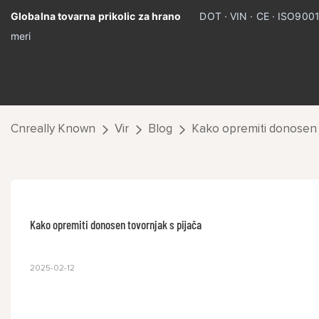
Globalna tovarna prikolic za hrano
DOT · VIN · CE · ISO900
meri
Cnreally Known
Vir
Blog
Kako opremiti donosen t
Kako opremiti donosen tovornjak s pijača
2025-02-12