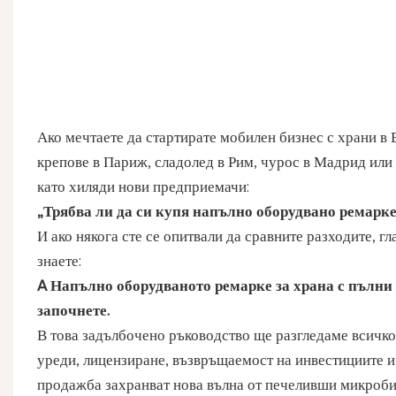
Ако мечтаете да стартирате мобилен бизнес с храни в 
крепове в Париж, сладолед в Рим, чурос в Мадрид или
като хиляди нови предприемачи:
„Трябва ли да си купя напълно оборудвано ремарке 
И ако някога сте се опитвали да сравните разходите, гл
знаете:
A
Напълно оборудваното ремарке за храна
с пълни 
започнете.
В това задълбочено ръководство ще разгледаме всичко
уреди, лицензиране, възвръщаемост на инвестициите и 
продажба
захранват нова вълна от печеливши микроби