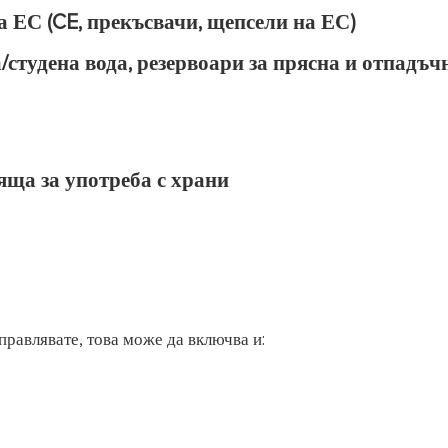
а ЕС (CE, прекъсвачи, щепсели на ЕС)
/студена вода, резервоари за прясна и отпадъч
яща за употреба с храни
правлявате, това може да включва и: