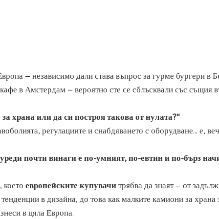
Европа – независимо дали става въпрос за гурме бургери в Б
 кафе в Амстердам – вероятно сте се сблъсквали със същия 
за храна или да си построя такова от нулата?“
авоболията, регулациите и снабдяването с оборудване... е, ве
уреди почти винаги е по-умният, по-евтин и по-бърз нач
, което
европейските купувачи
трябва да знаят – от задъл
тенденции в дизайна, до това как
малките камиони за храна 
знеси в цяла Европа.