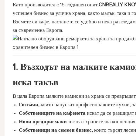
Като производител с 15-годишен опит,
CNREALLY KN
успешен бизнес за улична храна, както малък, така и г
Вземете си кафе, настанете се удобно и нека разгледам
за съвременна Европа.
1. Възходът на
малките камио
иска такъв
В цяла Европа
малките камиони за храна
се превръщат 
Готвачи,
които напускат професионалните кухни, за
Собствениците на кафенета
искат да се разширят
Нови предприемачи
тестват хранителна концепция
Собственици на семеен бизнес,
които търсят лесен