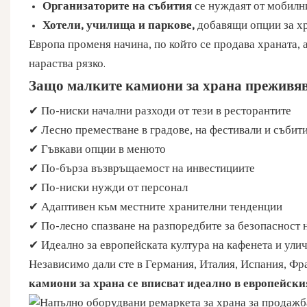
Организаторите на събития
се нуждаят от мобилн
Хотели, училища и паркове,
добавящи опции за хр
Европа променя начина, по който се продава храната, 
нараства рязко.
Защо малките камиони за храна преживяв
✔ По-ниски начални разходи от тези в ресторантите
✔ Лесно преместване в градове, на фестивали и събит
✔ Гъвкави опции в менюто
✔ По-бърза възвръщаемост на инвестициите
✔ По-ниски нужди от персонал
✔ Адаптивен към местните хранителни тенденции
✔ По-лесно спазване на разпоредбите за безопасност 
✔ Идеално за европейската култура на кафенета и ули
Независимо дали сте в Германия, Италия, Испания, Ф
камиони за храна се вписват идеално в европейски