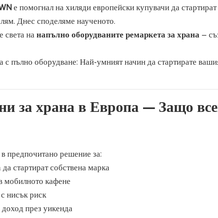
OWN
е помогнал на хиляди европейски купувачи да стартират
олям. Днес споделяме наученото.
е света на
напълно оборудваните ремаркета за храна
– съ
ни за храна в Европа
— Защо вс
в предпочитано решение за:
 да стартират собствена марка
 в мобилното кафене
 с нисък риск
 доход през уикенда