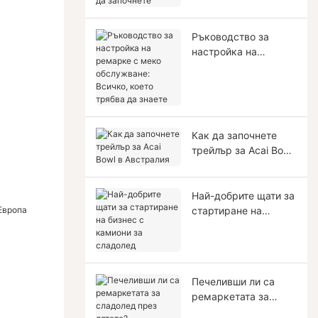
започнете
Ръководство за
настройка на
ремарке с меко
обслужване: Всичко,
което трябва да
знаете
Как да започнете
трейлър за Acai Bowl
в Австралия
Най-добрите щати за
стартиране на
бизнес с камиони за
сладолед
Печеливши ли са
ремаркетата за
сладолед през