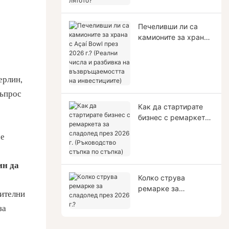
лятото?
Печеливши ли са
камионите за храна
с Açaí Bowl през
2026 г.? (Реални
числа и разбивка на
възвръщаемостта на
ерлин,
инвестициите)
въпрос
Как да стартирате
бизнес с ремаркета
за сладолед през
че
2026 г. (Ръководство
стъпка по стъпка)
ин да
Колко струва
ремарке за
жителни
сладолед през 2026
за
г.?