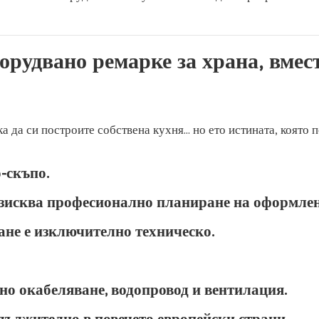
орудвано ремарке за храна, вмес
да си построите собствена кухня... но ето истината, която 
-скъпо.
изисква професионално планиране на оформлен
не е изключително техническо.
о окабеляване, водопровод и вентилация.