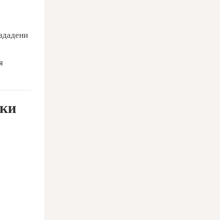
здадени
еки