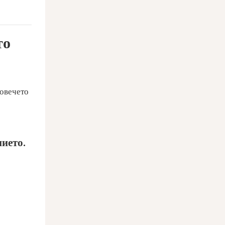
то
повечето
ието.