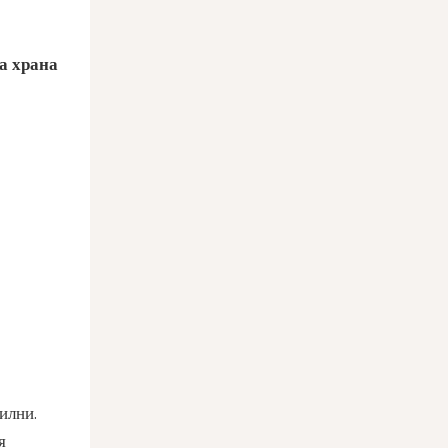
а храна
илни.