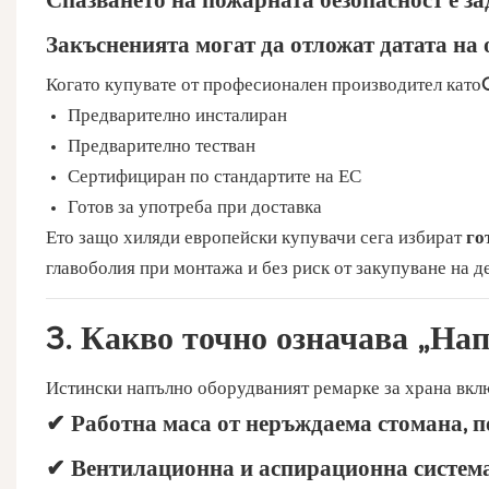
Спазването на пожарната безопасност е за
Закъсненията могат да отложат датата на 
Когато купувате от професионален производител като
Предварително инсталиран
Предварително тестван
Сертифициран по стандартите на ЕС
Готов за употреба при доставка
Ето защо хиляди европейски купувачи сега избират
го
главоболия при монтажа и без риск от закупуване на д
3. Какво точно означава „Нап
Истински
напълно оборудваният ремарке за храна
вклю
✔ Работна маса от неръждаема стомана, п
✔ Вентилационна и аспирационна систем