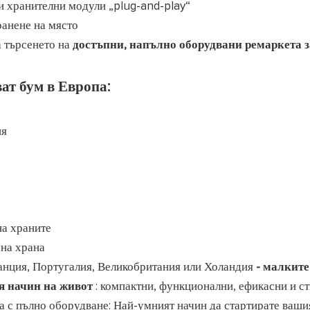
и хранителни модули „plug-and-play“
анене на място
а търсенето на
достъпни, напълно оборудвани ремаркета з
ат бум в Европа:
ия
на храните
чна храна
ранция, Португалия, Великобритания или Холандия
- малките
я начин на живот
: компактни, функционални, ефикасни и ст