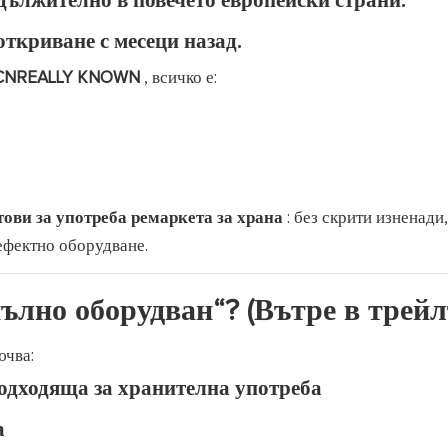
дължително в повечето европейски страни.
откриване с месеци назад.
CNREALLY KNOWN
, всичко е:
тови за употреба ремаркета за храна
: без скрити изненади,
ефектно оборудване.
ълно оборудван“? (Вътре в трейл
чва:
одходяща за хранителна употреба
а