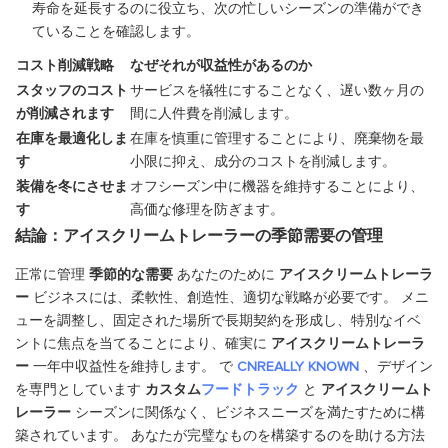
寿命を延長するのに役立ち、次の忙しいシーズンの準備ができ
ていることを確認します。
コスト削減戦略
なぜそれが収益性があるのか
スタッフのコスト
サービスを犠牲にすることなく、遅い数ヶ月の
が削減されます
間に人件費を削減します。
在庫を最適化しま
在庫を慎重に管理することにより、廃棄物を最
す
小限に抑え、成分のコストを削減します。
装備を冬にさせま
オフシーズン中に機器を維持することにより、
す
高価な修理を防ぎます。
結論：アイスクリームトレーラーの季節需要の管理
正常に管理
季節的な需要
あなたのために
アイスクリームトレーラ
ー
ビジネスには、柔軟性、創造性、適切な戦略が必要です。 メニ
ューを調整し、固定された場所で長期契約を形成し、特別なイベ
ントに焦点を当てることにより、確実に
アイスクリームトレーラ
ー
一年中収益性を維持します。 で
CNREALLY KNOWN
、デザイン
を専門としています
カスタム
フードトラック
と
アイスクリームト
レーラー
シーズンに関係なく、ビジネスニーズを満たすために構
築されています。 あなたが完璧なものを構築するのを助ける方法