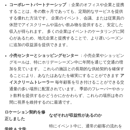
コーポレートパートナーシップ
：企業のオフィスや企業と提携
することは、冬の数ヶ月であっても、定期的なサービスを提供
する優れた方法です。 企業のイベント、会議、または従業員の
休憩でアイスクリームや温かい飲み物を提供すると、安定した
収入が得られます。 多くの企業はイベントのケータリングに関
心があるため、地元企業と提携することで、より遅いシーズン
に追加の収益源を提供できます。
小売センターとショッピングセンター
：小売企業やショッピン
グモールは、特にホリデーシーズン中に年間を通じて交通の増
加を見ています。 これらの施設との長期的な供給契約を確保す
ることにより、あなたはあなたを確実にすることができます
ア
イスクリームトレーラー
毎年顧客を引き付けることができる交
通量の多い場所に配置されています。 季節のフレーバーやホッ
ト飲料を提供するかどうかにかかわらず、これらの場所は冬の
間に視界を維持するのに最適です。
ロケーション契約を修
なぜそれが収益性があるのか
正しました
特にイベント中に、通常の顧客の流れを
学校 & 大学