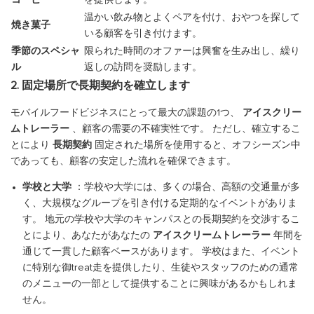
コーヒー
を提供します。
温かい飲み物とよくペアを付け、おやつを探して
焼き菓子
いる顧客を引き付けます。
季節のスペシャ
限られた時間のオファーは興奮を生み出し、繰り
ル
返しの訪問を奨励します。
2. 固定場所で長期契約を確立します
モバイルフードビジネスにとって最大の課題の1つ、
アイスクリー
ムトレーラー
、顧客の需要の不確実性です。 ただし、確立するこ
とにより
長期契約
固定された場所を使用すると、オフシーズン中
であっても、顧客の安定した流れを確保できます。
学校と大学
：学校や大学には、多くの場合、高額の交通量が多
く、大規模なグループを引き付ける定期的なイベントがありま
す。 地元の学校や大学のキャンパスとの長期契約を交渉するこ
とにより、あなたがあなたの
アイスクリームトレーラー
年間を
通じて一貫した顧客ベースがあります。 学校はまた、イベント
に特別な御treat走を提供したり、生徒やスタッフのための通常
のメニューの一部として提供することに興味があるかもしれま
せん。