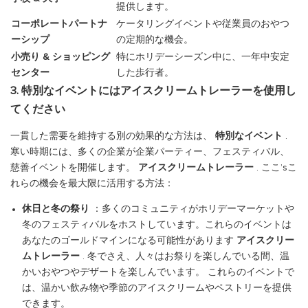
提供します。
コーポレートパートナ
ケータリングイベントや従業員のおやつ
ーシップ
の定期的な機会。
小売り & ショッピング
特にホリデーシーズン中に、一年中安定
センター
した歩行者。
3. 特別なイベントにはアイスクリームトレーラーを使用し
てください
一貫した需要を維持する別の効果的な方法は、
特別なイベント
.
寒い時期には、多くの企業が企業パーティー、フェスティバル、
慈善イベントを開催します。
アイスクリームトレーラー
. ここ’sこ
れらの機会を最大限に活用する方法：
休日と冬の祭り
：多くのコミュニティがホリデーマーケットや
冬のフェスティバルをホストしています。これらのイベントは
あなたのゴールドマインになる可能性があります
アイスクリー
ムトレーラー
. 冬でさえ、人々はお祭りを楽しんでいる間、温
かいおやつやデザートを楽しんでいます。 これらのイベントで
は、温かい飲み物や季節のアイスクリームやペストリーを提供
できます。