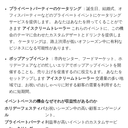
プライベートパーティーのケータリング
：誕生日、結婚式、オ
フィスパーティーなどのプライベートイベントにケータリング
サービスを提供します。 あなたはあなたを持ってくることがで
きます
アイスクリームトレーラー
これらのイベントに、この機
会のテーマに合わせたカスタムデザートとドリンクを提供しま
す。 ケータリングは、路上渋滞が低いオフシーズン中に有利な
ビジネスになる可能性があります。
ポップアップイベント
：市内センター、フードマーケット、ホ
リデーフェアなどの忙しいエリアでポップアップイベントを開
催することも、売り上げを促進するのに役立ちます。 あなたを
セットアップします
アイスクリームトレーラー
交通量の多い地
域では、お祝いのおしゃべりに対する顧客の需要を利用するた
めに短期間。
イベントベースの機会
なぜそれが収益性があるのか
ホリデーフェスティバ
お祝いシーズン中の高い顧客エンゲージメ
ル
ント。
プライベートパーティ
利益率が高いイベントのカスタムサービ