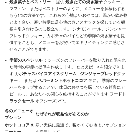
焼き菓子とペストリー
：提供
焼きたての焼き菓子
クッキー、
マフィン、またはペストリーのように、メニューを多様化する
もう1つの方法です。 これらの心地よいおやつは、温かい飲み物
とよく合い、寒い時期に居心地の良いスナックを探している顧
客を引き付けるのに役立ちます。 シナモンロール、ジンジャー
ブレッドクッキー、カボチャのパイなどの季節の焼き菓子を提
供することも、メニューをお祝いでエキサイティングに感じさ
せることができます。
季節のスペシャル
：シーズンのフレーバーを取り入れた限られ
た時間の季節の提供を作成します。 たとえば、aを紹介できま
す
カボチャスパイスアイスクリーム
,
ジンジャーブレッドクッ
キー
、 または
ペパーミントホットココア
冬に。 季節のフレー
バーをタップすることで、休日のおやつを探している顧客にア
ピールし、あなたへの関心を維持することができます
フードト
ラックセール
オフシーズン中。
冬のメニューオ
なぜそれが収益性があるのか
プション
ホットココア &
寒い天候に最適で、暖かくて心地よいオプション