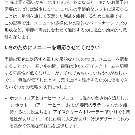
ー
売上高が高いかもしれませんが、冬になると、冷たいお菓子の
需要はしばしば減少します。 これらの季節的なシフトに適応する
ことは、年間を通じて安定した利益を維持するために重要です。
この記事では、メニューの多様化や長期的なパートナーシップの
形成など、季節の需要に合わせて適応するのに役立つ効果的な戦
略を探ります。
1. 冬のためにメニューを適応させてください
季節の変化に対応する最も効果的な方法の1つは、メニューを調整
することです。 寒い冬の間、顧客は冷たいアイスクリームを切望
する可能性が低くなりますが、それでもおいしいおやつが欲しい
です。 気温が低下したときに売り上げを維持するために使用でき
るいくつかの戦略を以下に示します：
ホットココアとコーヒー
：メニューに温かい飲み物を追加しま
す
ホットココア
,
コーヒー
、および
専門のラテ
、あなたを維
持するのに役立ちます
アイスクリームトレーラー
寒い月でも関
連性があります。 冬には特に人気があり、冷凍デザートに代わ
る温かく快適な代替品を提供します。