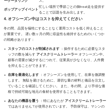
ーケータリング
ス。
忙しい場所で季節ごとの御treat走を提供す
ポップアップイベント
ることで話題を生み出します。
4. オフシーズン中はコストを抑えてください
冬の間、品質を犠牲にすることなく運用コストを低く抑えること
が重要です。 遅い数ヶ月の間に収益性を維持するためのいくつか
の戦略があります：
スタッフのコストが削減されます
：操作するために必要なスタ
ッフの数を減らす
アイスクリームトレーラー
オフシーズン中。
顧客の需要が減少するにつれて、従業員が少なくなり、人件費
を抑えることができます。
在庫を最適化します
：オフシーズンを使用して、在庫を微調整
します。 無駄を避けるために、適切な量の材料と備品を注文し
ていることを確認してください。 また、冬の間、より手頃な価
格で持続可能な地元の食材を使用することもできます。
あなたの機器を覆う
：特にあなたが
アイスクリームトレーラー
ではありません’Tが使用されています。 予防保守は、マシンの