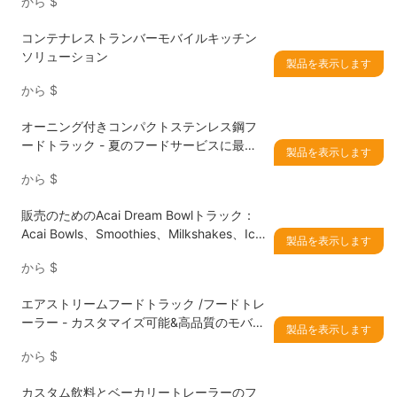
から
$
コンテナレストランバーモバイルキッチン
ソリューション
製品を表示します
から
$
オーニング付きコンパクトステンレス鋼フ
ードトラック - 夏のフードサービスに最適
製品を表示します
なモバイルソリューション
から
$
販売のためのAcai Dream Bowlトラック：
Acai Bowls、Smoothies、Milkshakes、Ice
製品を表示します
Creamsに最適なモバイルビジネスソリュー
から
$
ション
エアストリームフードトラック /フードトレ
ーラー - カスタマイズ可能&高品質のモバイ
製品を表示します
ルキッチン
から
$
カスタム飲料とベーカリートレーラーのフ