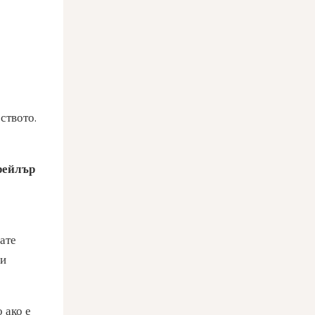
ството.
рейлър
вате
ни
 ако е