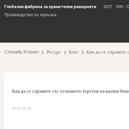
Глобална фабрика за хранителни ремаркета
DOT · VIN · 
Производство по поръчка
Cnreally Known
Ресурс
Блог
Как да се справите 
Как да се справите със сезонното търсене на вашия биз
2025-02-26