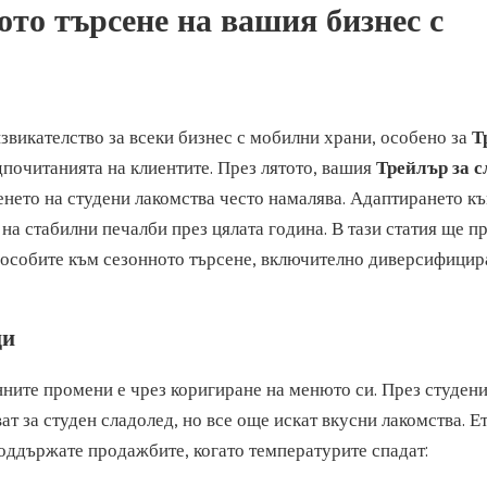
ното търсене на вашия бизнес с
звикателство за всеки бизнес с мобилни храни, особено за
Т
едпочитанията на клиентите. През лятото, вашия
Трейлър за 
енето на студени лакомства често намалява. Адаптирането къ
на стабилни печалби през цялата година. В тази статия ще п
способите към сезонното търсене, включително диверсифицир
ци
нните промени е чрез коригиране на менюто си. През студен
т за студен сладолед, но все още искат вкусни лакомства. Е
 поддържате продажбите, когато температурите спадат: