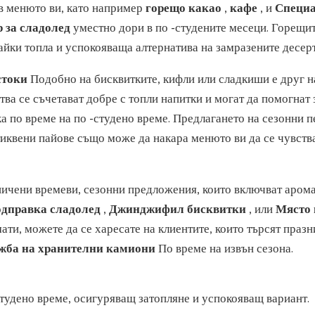
 в менюто ви, като например
горещо какао
,
кафе
, и
Специ
 за сладолед
уместно дори в по -студените месеци. Горещи
айки топла и успокояваща алтернатива на замразените десерт
стоки
Подобно на бисквитките, кифли или сладкиши е друг н
ва се съчетават добре с топли напитки и могат да помогнат 
ка по време на по -студено време. Предлагането на сезонни 
тиквени пайове също може да накара менюто ви да се чувств
ничени времеви, сезонни предложения, които включват арома
одправка сладолед
,
Джинджифил бисквитки
, или
Място 
мати, можете да се харесате на клиентите, които търсят праз
жба на хранителни камиони
По време на извън сезона.
студено време, осигуряващ затопляне и успокояващ вариант.