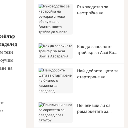
Ръководство за
настройка на
ремарке с меко
обслужване: Всичко,
което трябва да
рейлър
знаете
сладолед
Как да започнете
м тези
трейлър за Acai Bowl
в Австралия
роучим
ане на
Най-добрите щати за
стартиране на
бизнес с камиони за
сладолед
ите
Печеливши ли са
то
ремаркетата за
сладолед през
лятото?