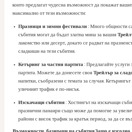
които предлагат чудесна възможност да покажат ваши
максимално от тези възможности:
Празници и зимни фестивали
: Много общности с
събития могат да бъдат златна мина за вашия
Трейл
лакомство или десерт, докато се радват на празнен
сладкиши на тези събития.
Кетъринг за частни партита
: Предлагайте услуги 
партита. Можете да донесете своя
Трейлър за сла
напитки, съобразени с темата за случая. Кетърингът
уличният трафик е по-нисък.
Изскачащи събития
: Хостингът на изскачащи съби
празнични панаири също може да помогне за увели
райони с висок трафик за кратък период, за да се въ
Възможности, базирани на събития
Защо е изгодно