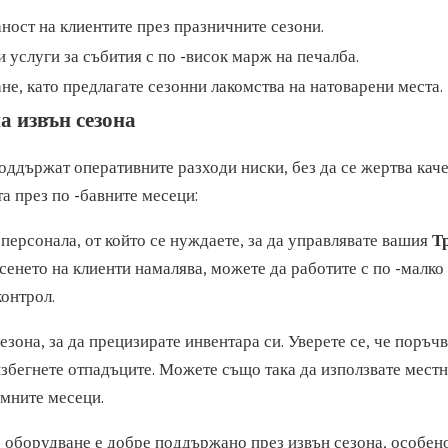
ност на клиентите през празничните сезони.
услуги за събития с по -висок марж на печалба.
е, като предлагате сезонни лакомства на натоварени места.
а извън сезона
оддържат оперативните разходи ниски, без да се жертва каче
а през по -бавните месеци:
 персонала, от който се нуждаете, за да управлявате вашия
Т
рсенето на клиенти намалява, можете да работите с по -малко
контрол.
сезона, за да прецизирате инвентара си. Уверете се, че поръч
избегнете отпадъците. Можете също така да използвате мест
имните месеци.
то оборудване е добре поддържано през извън сезона, особено