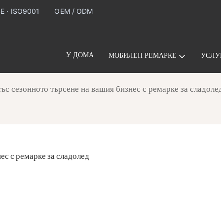
CE · ISO9001
OEM / ODM
У ДОМА
МОБИЛЕН РЕМАРКЕ
УСЛУ
със сезонното търсене на вашия бизнес с ремарке за сладоле
нес с ремарке за сладолед