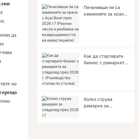
ални
Печеливши ли са
те
камионите за храна
с Açaí Bowl през
и.
2026 г.? (Реални
числа и разбивка на
ачин да
възвръщаемостта на
за
инвестициите)
печива
Как да стартирате
а
бизнес с ремаркета
за сладолед през
2026 г. (Ръководство
стъпка по стъпка)
тите на
горещо
Колко струва
нично
ремарке за
сладолед през 2026
г.?