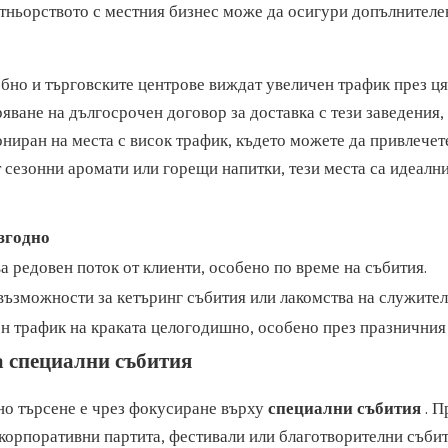
артньорството с местния бизнес може да осигури допълнителе
ебно и търговските центрове виждат увеличен трафик през ц
ряване на дългосрочен договор за доставка с тези заведения
ониран на места с висок трафик, където можете да привлечет
сезонни аромати или горещи напитки, тези места са идеални
згодно
а редовен поток от клиенти, особено по време на събития.
възможности за кетъринг събития или лакомства на служител
н трафик на краката целогодишно, особено през празничния 
за специални събития
но търсене е чрез фокусиране върху
специални събития
. П
корпоративни партита, фестивали или благотворителни събит