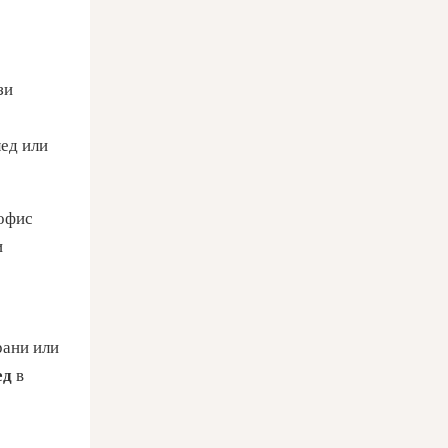
зи
лед или
 офис
и
рани или
ед
в