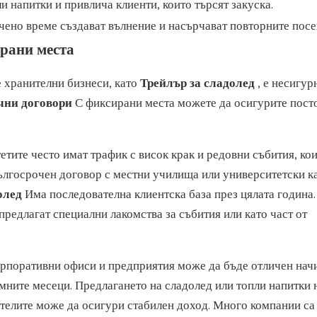
и напитки и привлича клиенти, които търсят закуска.
чено време създават вълнение и насърчават повторните пос
ирани места
е хранителни бизнеси, като
Трейлър за сладолед
, е несигур
чни договори
С фиксирани места можете да осигурите пост
етите често имат трафик с висок крак и редовни събития, ко
дългосрочен договор с местни училища или университетски 
долед
Има последователна клиентска база през цялата година.
редлагат специални лакомства за събития или като част от
орпоративни офиси и предприятия може да бъде отличен нач
мните месеци. Предлагането на сладолед или топли напитки 
телите може да осигури стабилен доход. Много компании са