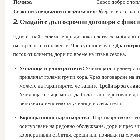
Печива
Сдвое добре с топл
Сезонни специални предложения
Офертите с ограни
2. Създайте дългосрочни договори с фикс
Едно от най -големите предизвикателства за мобилнит
на търсенето на клиенти. Чрез установяване
Дългосро
поток от клиенти, дори по време на извън сезона.
Училища и университети
: Училищата и университ
привличат големи групи хора. Чрез договаряне на 
можете да гарантирате, че вашите
Трейлър за сла
Училищата също могат да бъдат заинтересовани да п
редовното им меню за ученици и служители.
Корпоративни партньорства
: Партньорството с к
осигуряване на редовно обслужване, дори и през зи
корпоративни събития, срещи или почивки на служи