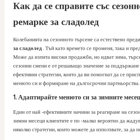
Как да се справите със сезон
ремарке за сладолед
Колебанията на сезонното търсене са естествено преди
за сладолед
. Тъй като времето се променя, така и пр
Може да изпита високи продажби, но идват зима, търс
сезонни смени е от решаващо значение за поддържане 
ефективни стратегии, които да ви помогнат да се при
менюто си и формиране на дългосрочни партньорства.
1. Адаптирайте менюто си за зимните месе
Един от най -ефективните начини за реагиране на сезо
зимни месеци клиентите е по -малко вероятно да жадува
няколко стратегии, които можете да използвате, за да