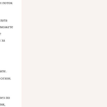
н поток
ялата
, можете
е
 за
ите.
сезон.
рез по
ия,