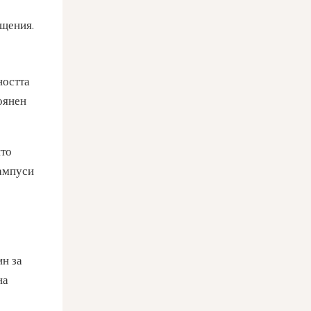
ещения.
ността
оянен
ито
кампуси
ин за
на