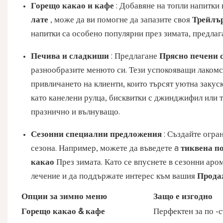
Горещо какао и кафе
: Добавяне на топли напитки
лате
, може да ви помогне да запазите своя
Трейлър
напитки са особено популярни през зимата, предлаг
Печива и сладкиши
: Предлагане
Прясно печени 
разнообразите менюто си. Тези успокояващи лакомст
привличането на клиенти, които търсят уютна закус
като канелени рулца, бисквитки с джинджифил или 
празнично и вълнуващо.
Сезонни специални предложения
: Създайте огра
сезона. Например, можете да въведете a
тиквена п
какао
През зимата. Като се впуснете в сезонни аро
лечение и да поддържате интерес към вашия
Прода
Опции за зимно меню
Защо е изгодно
Горещо какао & кафе
Перфектен за по -