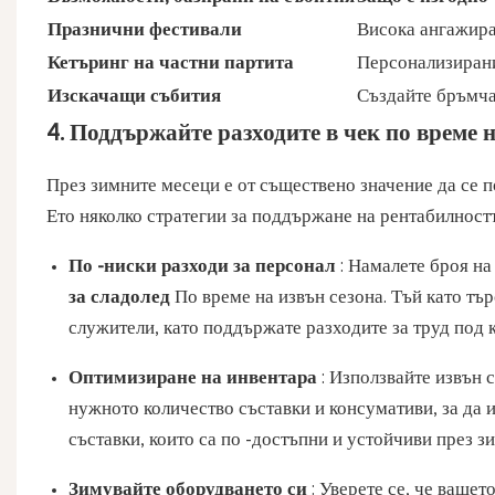
Празнични фестивали
Висока ангажира
Кетъринг на частни партита
Персонализирани 
Изскачащи събития
Създайте бръмчан
4. Поддържайте разходите в чек по време н
През зимните месеци е от съществено значение да се п
Ето няколко стратегии за поддържане на рентабилностт
По -ниски разходи за персонал
: Намалете броя на
за сладолед
По време на извън сезона. Тъй като тъ
служители, като поддържате разходите за труд под 
Оптимизиране на инвентара
: Използвайте извън 
нужното количество съставки и консумативи, за да 
съставки, които са по -достъпни и устойчиви през з
Зимувайте оборудването си
: Уверете се, че ваше