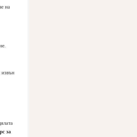
не на
не.
 извън
цялата
рс за