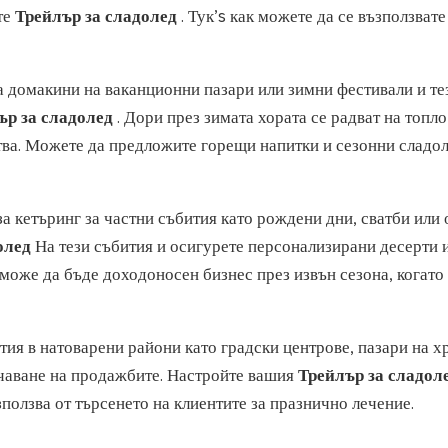
те
Трейлър за сладолед
. Тук’s как можете да се възползвате
а домакини на ваканционни пазари или зимни фестивали и те
ър за сладолед
. Дори през зимата хората се радват на топло
ства. Можете да предложите горещи напитки и сезонни сладо
за кетъринг за частни събития като рождени дни, сватби или
долед
На тези събития и осигурете персонализирани десерти 
 може да бъде доходоносен бизнес през извън сезона, когато
тия в натоварени райони като градски центрове, пазари на х
чаване на продажбите. Настройте вашия
Трейлър за сладол
зползва от търсенето на клиентите за празнично лечение.