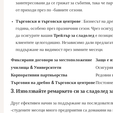
заинтересовани да се грижат за събития, така че п
от приходи през по -бавните сезони.
Търговски и търговски центрове
: Бизнесът на др
година, особено през празничния сезон. Чрез осигу
да осигурите вашия
Трейлър за сладолед
е позици
клиентите целогодишно. Независимо дали предлагат 
поддържане на видимост през зимните месеци.
Фиксирани договори за местоположение
Защо е и
училища & Университети
Осигуряв
Корпоративни партньорства
Редовни 
Търговия на дребно & Търговски центрове
Постояне
3. Използвайте ремаркето си за сладолед 
Друг ефективен начин за поддържане на последовател
-студените месеци много предприятия са домакини на 