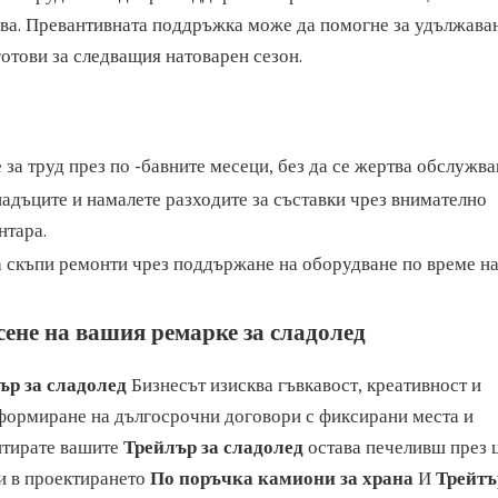
кова. Превантивната поддръжка може да помогне за удължава
готови за следващия натоварен сезон.
за труд през по -бавните месеци, без да се жертва обслужва
дъците и намалете разходите за съставки чрез внимателно
нтара.
 скъпи ремонти чрез поддържане на оборудване по време на
сене на вашия ремарке за сладолед
ър за сладолед
Бизнесът изисква гъвкавост, креативност и
 формиране на дългосрочни договори с фиксирани места и
нтирате вашите
Трейлър за сладолед
остава печеливш през 
ни в проектирането
По поръчка камиони за храна
И
Трейтъ