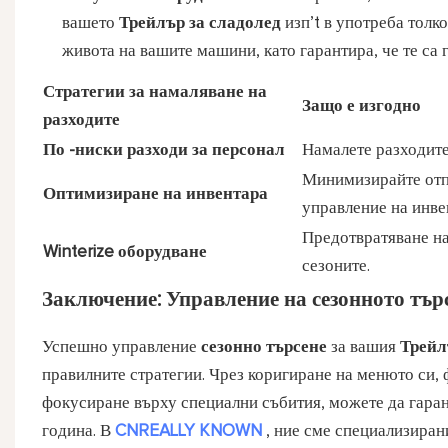
вашето
Трейлър за сладолед
изп’t в употреба тол
живота на вашите машини, като гарантира, че те са 
Стратегии за намаляване на
Защо е изгодно
разходите
По -ниски разходи за персонал
Намалете разходите 
Минимизирайте отпа
Оптимизиране на инвентара
управление на инве
Предотвратяване на
Winterize оборудване
сезоните.
Заключение: Управление на сезонното тър
Успешно управление
сезонно търсене
за вашия
Трейл
правилните стратегии. Чрез коригиране на менюто си,
фокусиране върху специални събития, можете да гара
година. В
CNREALLY KNOWN
, ние сме специализира