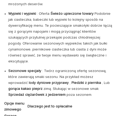
mrożonych deserów.
Wypieki i wypieki
: Oferta
Świeżo upieczone towary
Podobnie
jak ciasteczka, babeczki lub wypieki to kolejny sposób na
dywersyfikację menu. Te pocieszające smakołyki dobrze łączą
się z gorącymi napojami i mogą przyciągnąć klientów
szukających przytulnej przekąski podczas chłodniejszej
pogody. Oferowanie sezonowych wypieków, takich jak bułki
cynamonowe, piernikowe ciasteczka lub ciasta z dyni może
również sprawić, że twoje menu wydawało się świąteczne i
ekscytujące.
Sezonowe specjały
: Twórz ograniczoną ofertę sezonową,
które zawierają smaki sezonu. Na przykład możesz
wprowadzić
lody dyniowe przyprawy
,
Piedziki z piernika
, Lub
gorąca kakao pieprz
zimą. Stukając w sezonowe smak
Sprzedaż ciężarówek z jedzeniem
poza sezonem.
Opcje menu
Dlaczego jest to opłacalne
zimowego