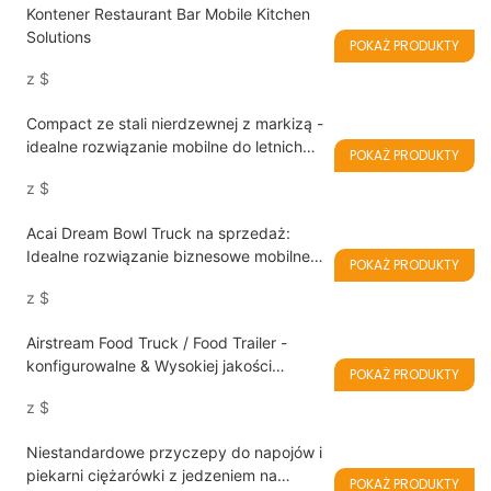
Kontener Restaurant Bar Mobile Kitchen
Solutions
POKAŻ PRODUKTY
z
$
Compact ze stali nierdzewnej z markizą -
idealne rozwiązanie mobilne do letnich
POKAŻ PRODUKTY
serwisów gastronomicznych
z
$
Acai Dream Bowl Truck na sprzedaż:
Idealne rozwiązanie biznesowe mobilne
POKAŻ PRODUKTY
do misek ACAI, koktajli, koktajli
z
$
mlecznych i lodów
Airstream Food Truck / Food Trailer -
konfigurowalne & Wysokiej jakości
POKAŻ PRODUKTY
mobilna kuchnia
z
$
Niestandardowe przyczepy do napojów i
piekarni ciężarówki z jedzeniem na
POKAŻ PRODUKTY