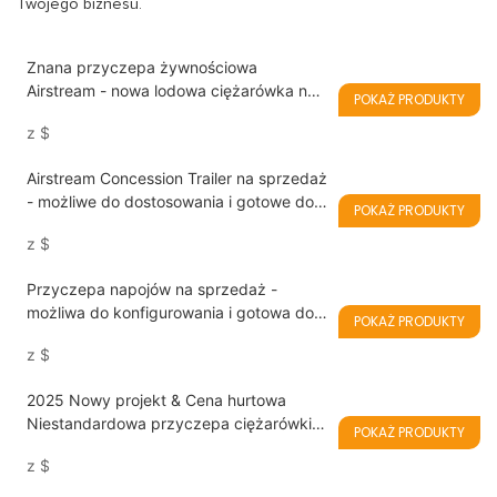
Twojego biznesu.
Znana przyczepa żywnościowa
Airstream - nowa lodowa ciężarówka na
POKAŻ PRODUKTY
sprzedaż
z
$
Airstream Concession Trailer na sprzedaż
- możliwe do dostosowania i gotowe do
POKAŻ PRODUKTY
Twojej firmy
z
$
Przyczepa napojów na sprzedaż -
możliwa do konfigurowania i gotowa do
POKAŻ PRODUKTY
biznesu
z
$
2025 Nowy projekt & Cena hurtowa
Niestandardowa przyczepa ciężarówki z
POKAŻ PRODUKTY
jedzeniem na sprzedaż z certyfikatem
z
$
CE/DOT