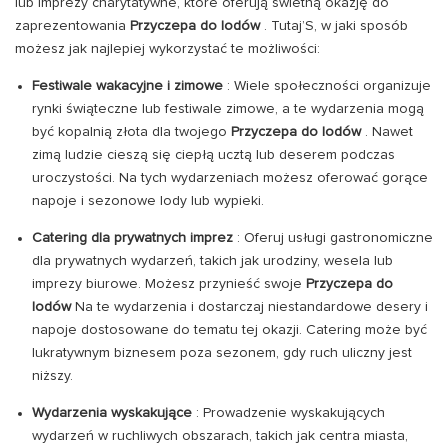
lub imprezy charytatywne, które oferują świetną okazję do
zaprezentowania
Przyczepa do lodów
. Tutaj’S, w jaki sposób
możesz jak najlepiej wykorzystać te możliwości:
Festiwale wakacyjne i zimowe
: Wiele społeczności organizuje
rynki świąteczne lub festiwale zimowe, a te wydarzenia mogą
być kopalnią złota dla twojego
Przyczepa do lodów
. Nawet
zimą ludzie cieszą się ciepłą ucztą lub deserem podczas
uroczystości. Na tych wydarzeniach możesz oferować gorące
napoje i sezonowe lody lub wypieki.
Catering dla prywatnych imprez
: Oferuj usługi gastronomiczne
dla prywatnych wydarzeń, takich jak urodziny, wesela lub
imprezy biurowe. Możesz przynieść swoje
Przyczepa do
lodów
Na te wydarzenia i dostarczaj niestandardowe desery i
napoje dostosowane do tematu tej okazji. Catering może być
lukratywnym biznesem poza sezonem, gdy ruch uliczny jest
niższy.
Wydarzenia wyskakujące
: Prowadzenie wyskakujących
wydarzeń w ruchliwych obszarach, takich jak centra miasta,