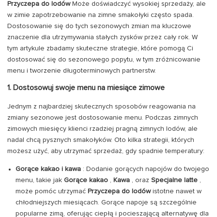
Przyczepa do lodów
Może doświadczyć wysokiej sprzedaży, ale
w zimie zapotrzebowanie na zimne smakołyki często spada.
Dostosowanie się do tych sezonowych zmian ma kluczowe
znaczenie dla utrzymywania stałych zysków przez cały rok. W
tym artykule zbadamy skuteczne strategie, które pomogą Ci
dostosować się do sezonowego popytu, w tym zróżnicowanie
menu i tworzenie długoterminowych partnerstw.
1. Dostosowuj swoje menu na miesiące zimowe
Jednym z najbardziej skutecznych sposobów reagowania na
zmiany sezonowe jest dostosowanie menu. Podczas zimnych
zimowych miesięcy klienci rzadziej pragną zimnych lodów, ale
nadal chcą pysznych smakołyków. Oto kilka strategii, których
możesz użyć, aby utrzymać sprzedaż, gdy spadnie temperatury:
Gorące kakao i kawa
: Dodanie gorących napojów do twojego
menu, takie jak
Gorące kakao
,
Kawa
, oraz
Specjalne latte
,
może pomóc utrzymać
Przyczepa do lodów
istotne nawet w
chłodniejszych miesiącach. Gorące napoje są szczególnie
popularne zimą, oferując ciepłą i pocieszającą alternatywę dla