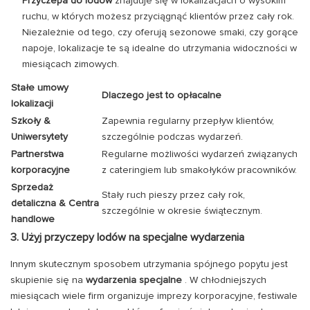
Przyczepa do lodów
znajduje się w lokalizacjach o wysokim
ruchu, w których możesz przyciągnąć klientów przez cały rok.
Niezależnie od tego, czy oferują sezonowe smaki, czy gorące
napoje, lokalizacje te są idealne do utrzymania widoczności w
miesiącach zimowych.
Stałe umowy
Dlaczego jest to opłacalne
lokalizacji
Szkoły &
Zapewnia regularny przepływ klientów,
Uniwersytety
szczególnie podczas wydarzeń.
Partnerstwa
Regularne możliwości wydarzeń związanych
korporacyjne
z cateringiem lub smakołyków pracowników.
Sprzedaż
Stały ruch pieszy przez cały rok,
detaliczna & Centra
szczególnie w okresie świątecznym.
handlowe
3. Użyj przyczepy lodów na specjalne wydarzenia
Innym skutecznym sposobem utrzymania spójnego popytu jest
skupienie się na
wydarzenia specjalne
. W chłodniejszych
miesiącach wiele firm organizuje imprezy korporacyjne, festiwale