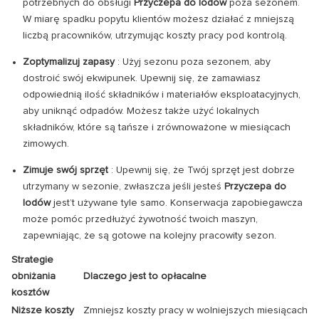
potrzebnych do obsługi
Przyczepa do lodów
poza sezonem.
W miarę spadku popytu klientów możesz działać z mniejszą
liczbą pracowników, utrzymując koszty pracy pod kontrolą.
Zoptymalizuj zapasy
: Użyj sezonu poza sezonem, aby
dostroić swój ekwipunek. Upewnij się, że zamawiasz
odpowiednią ilość składników i materiałów eksploatacyjnych,
aby uniknąć odpadów. Możesz także użyć lokalnych
składników, które są tańsze i zrównoważone w miesiącach
zimowych.
Zimuje swój sprzęt
: Upewnij się, że Twój sprzęt jest dobrze
utrzymany w sezonie, zwłaszcza jeśli jesteś
Przyczepa do
lodów
jest’t używane tyle samo. Konserwacja zapobiegawcza
może pomóc przedłużyć żywotność twoich maszyn,
zapewniając, że są gotowe na kolejny pracowity sezon.
Strategie
obniżania
Dlaczego jest to opłacalne
kosztów
Niższe koszty
Zmniejsz koszty pracy w wolniejszych miesiącach