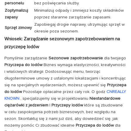
personelu
bez poświęcania służby.
Zoptymalizuj
Minimalizuj odpady i zmniejsz koszty składników
zapasy
poprzez staranne zarządzanie zapasami.
Zapobiegaj drogie naprawy, utrzymując sprzęt w
Sprzęt zimowy
okresie poza sezonem.
Wniosek: Zarządzanie sezonowym zapotrzebowaniem na
przyczepę lodów
Pomyślnie zarządzanie
Sezonowe zapotrzebowanie
dla twojego
Przyczepa do lodów
Biznes wymaga elastyczności, kreatywności
i właściwych strategii. Dostosowując menu, tworząc
długoterminowe umowy z ustalonymi lokalizacjami i koncentrując
się na specjalnych wydarzeniach, możesz upewnić się
Przyczepa
do lodów
Pozostaje opłacalne przez cały rok. O godz
CNREALLY
KNOWN
, specjalizujemy się w projektowaniu
Niestandardowe
ciężarówki z jedzeniem
I
Przyczepy lodów
które są zbudowane
w celu zaspokojenia potrzeb biznesowych, bez względu na
sezon. Skontaktuj się z nami już dziś, aby dowiedzieć się, jak
możemy pomóc Ci zbudować idealne
Przyczepa do lodów
dla