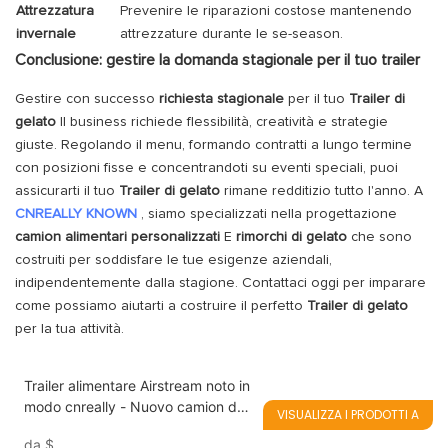
Attrezzatura
Prevenire le riparazioni costose mantenendo
invernale
attrezzature durante le se-season.
Conclusione: gestire la domanda stagionale per il tuo trailer
Gestire con successo
richiesta stagionale
per il tuo
Trailer di
gelato
Il business richiede flessibilità, creatività e strategie
giuste. Regolando il menu, formando contratti a lungo termine
con posizioni fisse e concentrandoti su eventi speciali, puoi
assicurarti il ​​tuo
Trailer di gelato
rimane redditizio tutto l'anno. A
CNREALLY KNOWN
, siamo specializzati nella progettazione
camion alimentari personalizzati
E
rimorchi di gelato
che sono
costruiti per soddisfare le tue esigenze aziendali,
indipendentemente dalla stagione. Contattaci oggi per imparare
come possiamo aiutarti a costruire il perfetto
Trailer di gelato
per la tua attività.
Trailer alimentare Airstream noto in
modo cnreally - Nuovo camion dei
VISUALIZZA I PRODOTTI A
gelati in vendita
da
$