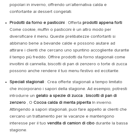
popolari in inverno, offrendo un'alternativa calda e
confortante ai dessert congelati.
Prodotti da forno e pasticcini
: Offerta
prodotti appena forti
Come cookie, muffin o pasticcini è un altro modo per
diversificare il menu. Queste prelibatezze confortanti si
abbinano bene a bevande calde e possono aiutare ad
attirare i clienti che cercano uno spuntino accogliente durante
il tempo più freddo. Offrire prodotti da forno stagionali come
involtini di cannella, biscotti di pan di zenzero o torte di zucca
possono anche rendere il tuo menu festivo ed eccitante.
Speciali stagionali
: Crea offerte stagionali a tempo limitato
che incorporano i sapori della stagione. Ad esempio, potresti
introdurre un
gelato a spezie di zucca
,
biscotti di pan di
zenzero
, O
Cocoa calda di menta piperita
In inverno.
Attingendo a sapori stagionali, puoi fare appello ai clienti che
cercano un trattamento per le vacanze e mantengono
interesse per il tuo
vendita di camion di cibo
durante la bassa
stagione.