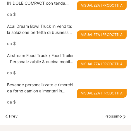
INIDOLE COMPACT con tenda
VISUALIZZA I PRODOTTI A
tenda - La soluzione mobile ideale
da
$
per il servizio di ristorazione estiva
Acai Dream Bowl Truck in vendita:
la soluzione perfetta di business
VISUALIZZA I PRODOTTI A
mobile per ciotole Acai, frullati,
da
$
frappè e gelati
Airstream Food Truck / Food Trailer
- Personalizzabile & cucina mobile
VISUALIZZA I PRODOTTI A
di alta qualità
da
$
Bevande personalizzate e rimorchi
da forno camion alimentari in
VISUALIZZA I PRODOTTI A
vendita
da
$
Prev
Il Prossimo