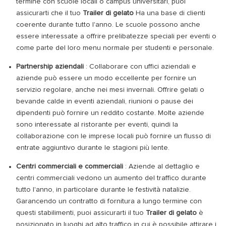
termine con scuole locali o campus universitari, puoi
assicurarti che il tuo
Trailer di gelato
Ha una base di clienti
coerente durante tutto l'anno. Le scuole possono anche
essere interessate a offrire prelibatezze speciali per eventi o
come parte del loro menu normale per studenti e personale.
Partnership aziendali
: Collaborare con uffici aziendali e
aziende può essere un modo eccellente per fornire un
servizio regolare, anche nei mesi invernali. Offrire gelati o
bevande calde in eventi aziendali, riunioni o pause dei
dipendenti può fornire un reddito costante. Molte aziende
sono interessate al ristorante per eventi, quindi la
collaborazione con le imprese locali può fornire un flusso di
entrate aggiuntivo durante le stagioni più lente.
Centri commerciali e commerciali
: Aziende al dettaglio e
centri commerciali vedono un aumento del traffico durante
tutto l'anno, in particolare durante le festività natalizie.
Garancendo un contratto di fornitura a lungo termine con
questi stabilimenti, puoi assicurarti il ​​tuo
Trailer di gelato
è
posizionato in luoghi ad alto traffico in cui è possibile attirare i