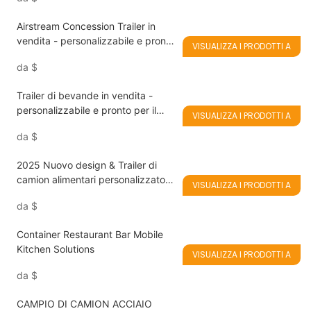
Airstream Concession Trailer in
vendita - personalizzabile e pronto
VISUALIZZA I PRODOTTI A
per la tua attività
da
$
Trailer di bevande in vendita -
personalizzabile e pronto per il
VISUALIZZA I PRODOTTI A
business
da
$
2025 Nuovo design & Trailer di
camion alimentari personalizzato
VISUALIZZA I PRODOTTI A
all'ingrosso in vendita con
da
$
certificato CE/DOT
Container Restaurant Bar Mobile
Kitchen Solutions
VISUALIZZA I PRODOTTI A
da
$
CAMPIO DI CAMION ACCIAIO