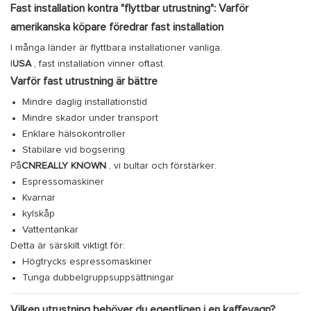
Fast installation kontra "flyttbar utrustning": Varför
amerikanska köpare föredrar fast installation
I många länder är flyttbara installationer vanliga.
I
USA
, fast installation vinner oftast.
Varför fast utrustning är bättre
Mindre daglig installationstid
Mindre skador under transport
Enklare hälsokontroller
Stabilare vid bogsering
På
CNREALLY KNOWN
, vi bultar och förstärker:
Espressomaskiner
Kvarnar
kylskåp
Vattentankar
Detta är särskilt viktigt för:
Högtrycks espressomaskiner
Tunga dubbelgruppsuppsättningar
Vilken utrustning behöver du egentligen i en kaffevagn?