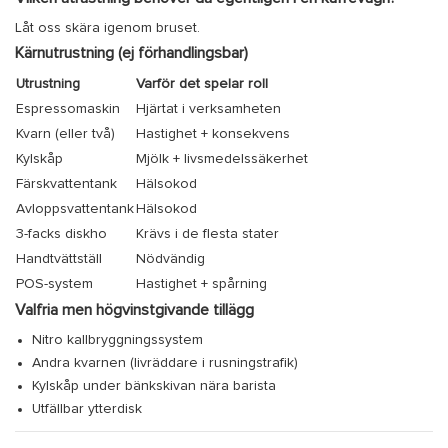
Låt oss skära igenom bruset.
Kärnutrustning (ej förhandlingsbar)
Utrustning
Varför det spelar roll
Espressomaskin
Hjärtat i verksamheten
Kvarn (eller två)
Hastighet + konsekvens
Kylskåp
Mjölk + livsmedelssäkerhet
Färskvattentank
Hälsokod
Avloppsvattentank
Hälsokod
3-facks diskho
Krävs i de flesta stater
Handtvättställ
Nödvändig
POS-system
Hastighet + spårning
Valfria men högvinstgivande tillägg
Nitro kallbryggningssystem
Andra kvarnen (livräddare i rusningstrafik)
Kylskåp under bänkskivan nära barista
Utfällbar ytterdisk