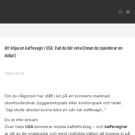
Att köpa en kaffevagn i USA: Vad du bör veta (innan du spenderar en 
dollar)
2026-01-29
Om du någonsin har stått i kö på en bondens marknad,
utomhusfestival, byggarbetsplats eller kontorspark och tänkt:
"Jag skulle absolut kunna köra en sån här kaffevagn..."
Du är inte ensam.
Över hela
USA
blomstrar mobila kaffeföretag – och
kaffevagnar
är ett av de snabbaste och mest riskfyllda sätten att komma in på