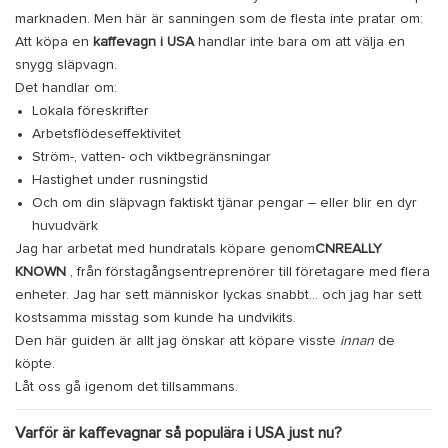
marknaden. Men här är sanningen som de flesta inte pratar om:
Att köpa en
kaffevagn i USA
handlar inte bara om att välja en
snygg släpvagn.
Det handlar om:
Lokala föreskrifter
Arbetsflödeseffektivitet
Ström-, vatten- och viktbegränsningar
Hastighet under rusningstid
Och om din släpvagn faktiskt tjänar pengar – eller blir en dyr
huvudvärk
Jag har arbetat med hundratals köpare genom
CNREALLY
KNOWN
, från förstagångsentreprenörer till företagare med flera
enheter. Jag har sett människor lyckas snabbt… och jag har sett
kostsamma misstag som kunde ha undvikits.
Den här guiden är allt jag önskar att köpare visste
innan
de
köpte.
Låt oss gå igenom det tillsammans.
Varför är kaffevagnar så populära i USA just nu?