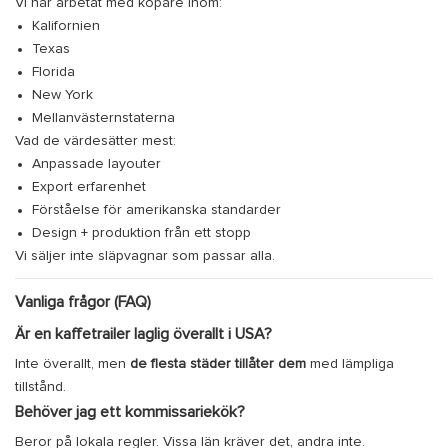
Vi har arbetat med köpare inom:
Kalifornien
Texas
Florida
New York
Mellanvästernstaterna
Vad de värdesätter mest:
Anpassade layouter
Export erfarenhet
Förståelse för amerikanska standarder
Design + produktion från ett stopp
Vi säljer inte släpvagnar som passar alla.
Vanliga frågor (FAQ)
Är en kaffetrailer laglig överallt i USA?
Inte överallt, men
de flesta städer tillåter dem
med lämpliga
tillstånd.
Behöver jag ett kommissariekök?
Beror på lokala regler. Vissa län kräver det, andra inte.