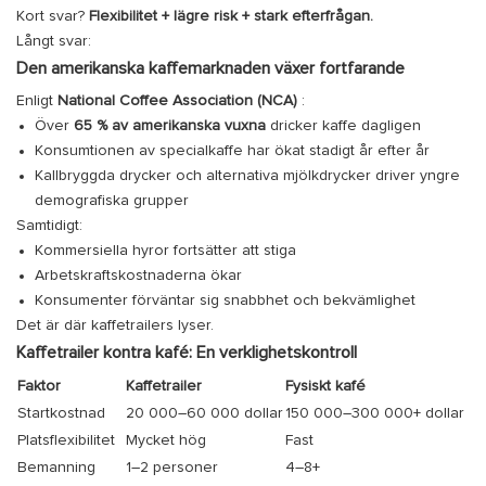
Kort svar?
Flexibilitet + lägre risk + stark efterfrågan.
Långt svar:
Den amerikanska kaffemarknaden växer fortfarande
Enligt
National Coffee Association (NCA)
:
Över
65 % av amerikanska vuxna
dricker kaffe dagligen
Konsumtionen av specialkaffe har ökat stadigt år efter år
Kallbryggda drycker och alternativa mjölkdrycker driver yngre
demografiska grupper
Samtidigt:
Kommersiella hyror fortsätter att stiga
Arbetskraftskostnaderna ökar
Konsumenter förväntar sig snabbhet och bekvämlighet
Det är där kaffetrailers lyser.
Kaffetrailer kontra kafé: En verklighetskontroll
Faktor
Kaffetrailer
Fysiskt kafé
Startkostnad
20 000–60 000 dollar
150 000–300 000+ dollar
Platsflexibilitet
Mycket hög
Fast
Bemanning
1–2 personer
4–8+