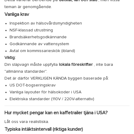
Detta varierar beroende på
delstat, län och stad
, men vissa
teman är genomgående.
Vanliga krav
Inspektion av hälsovårdsmyndigheten
NSF-klassad utrustning
Brandsäkerhetsgodkännande
Godkännande av vattensystem
Avtal om kommissarieskök (ibland)
Viktig:
Din släpvagn måste uppfylla
lokala föreskrifter
, inte bara
"allmänna standarder".
Det är därför VERKLIGEN KÄNDA byggen baserade på:
US DOT-bogseringskrav
Vanliga layouter för hälsokoder i USA
Elektriska standarder (110V / 220V-alternativ)
Hur mycket pengar kan en kaffetrailer tjäna i USA?
Låt oss vara realistiska.
Typiska intäktsintervall (riktiga kunder)