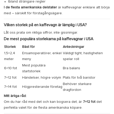
Ibland strängare regler
I de flesta amerikanska delstater
är kaffevagnar enklare att börja
med – särskilt för förstagångsägare.
Vilken storlek på en kaffevagn är lämplig i USA?
Låt oss prata om riktiga siffror, inte gissningar.
De mest populära storlekarna på kaffevagnar i USA
Storlek
Bäst för
Anteckningar
1,5×2,4
Ensamoperatörer, enkel
Väldigt tight, hastigheten
meter
meny
spelar roll
Mest populära
6×10 fot
Bra balans
startstorlek
7×12 fot
Händelser, högre volym
Plats för två baristor
Behöver starkare
7×14 fot
Högpresterande företag
dragfordon
Mitt ärliga råd:
Om du har råd med det och kan bogsera det, är
7×12 fot
det
perfekta valet för de flesta amerikanska köpare.