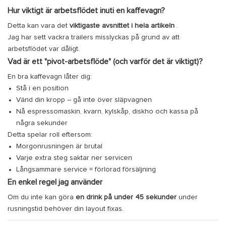
Hur viktigt är arbetsflödet inuti en kaffevagn?
Detta kan vara det
viktigaste avsnittet i hela artikeln
.
Jag har sett vackra trailers misslyckas på grund av att
arbetsflödet var dåligt.
Vad är ett "pivot-arbetsflöde" (och varför det är viktigt)?
En bra kaffevagn låter dig:
Stå i en position
Vänd din kropp – gå inte över släpvagnen
Nå espressomaskin, kvarn, kylskåp, diskho och kassa på
några sekunder
Detta spelar roll eftersom:
Morgonrusningen är brutal
Varje extra steg saktar ner servicen
Långsammare service = förlorad försäljning
En enkel regel jag använder
Om du inte kan göra
en drink på under 45 sekunder
under
rusningstid behöver din layout fixas.