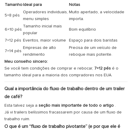
Tamanho
Ideal para
Notas
Operadores individuais,
Muito apertado, a velocidade
5×8 pés
menu simples
importa.
Tamanho inicial mais
6×10 pés
Bom equilíbrio
popular
7×12 pés
Eventos, maior volume
Espaço para dois baristas
Empresas de alto
Precisa de um veículo de
7×14 pés
rendimento
reboque mais potente.
Meu conselho sincero:
Se você tem condições de comprar e rebocar,
7×12 pés
é o
tamanho ideal para a maioria dos compradores nos EUA.
Qual a importância do fluxo de trabalho dentro de um trailer
de café?
Esta talvez seja a
seção mais importante de todo o artigo
.
Já vi trailers belíssimos fracassarem por causa de um fluxo de
trabalho ruim.
O que é um “fluxo de trabalho pivotante” (e por que ele é