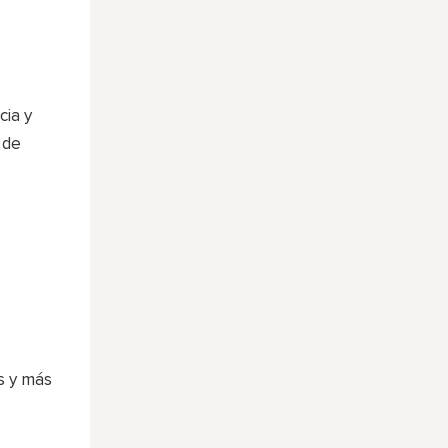
cia y
 de
 ​​y más