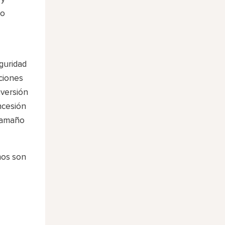
 o
eguridad
ciones
nversión
ncesión
 tamaño
mos son