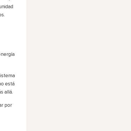
unidad
os.
energía
sistema
no está
 allá.
ar por