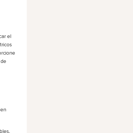
car el
tricos
orcione
 de
den
bles,