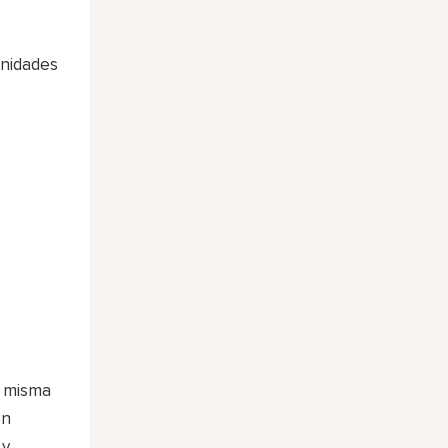
unidades
a misma
en
 y