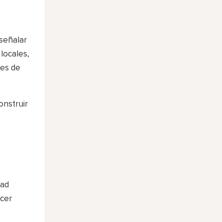
 señalar
locales,
les de
onstruir
dad
ecer