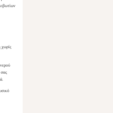
κιβωτίων
η χωρίς
 νερού
 σας
ά.
φυσικό