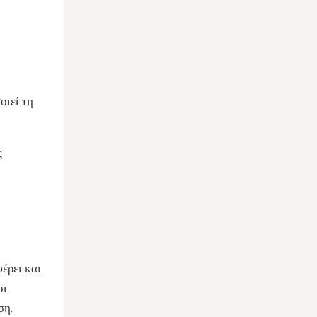
οιεί τη
ς
έρει και
οι
ση.