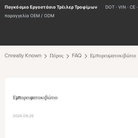
Παγκόσμιο Εργοστάσιο Τρέιλερ Τροφίμων
DOT · VIN · CE 
παραγγελία OEM / ODM
Cnreally Known
Πόρος
FAQ
Εμπορευματοκιβώτιο
Εμπορευματοκιβώτιο
2024-09-26