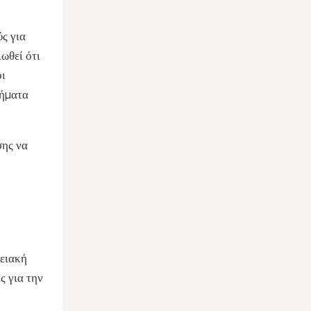
ς για
ιωθεί ότι
οι
μήματα
σης να
γειακή
ς για την