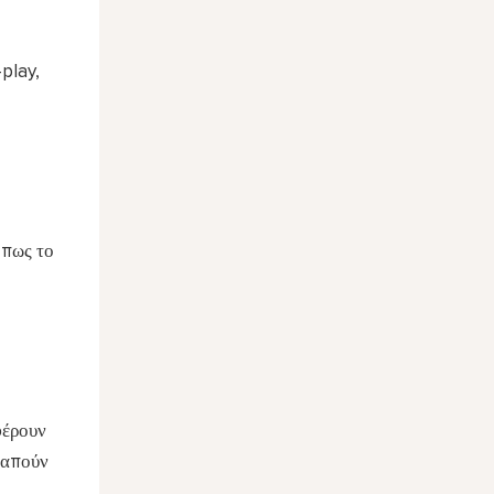
play,
όπως το
φέρουν
ραπούν