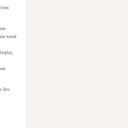
είναι
ται
θών κατά
άλληλες
ναι
ι δεν