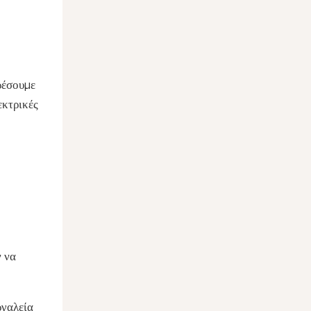
ρέσουμε
εκτρικές
ν να
ργαλεία