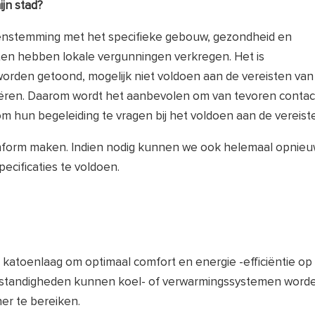
jn stad?
eenstemming met het specifieke gebouw, gezondheid en
nten hebben lokale vergunningen verkregen. Het is
orden getoond, mogelijk niet voldoen aan de vereisten va
ariëren. Daarom wordt het aanbevolen om van tevoren contac
hun begeleiding te vragen bij het voldoen aan de vereist
onform maken. Indien nodig kunnen we ook helemaal opnie
cificaties te voldoen.
katoenlaag om optimaal comfort en energie -efficiëntie op
mstandigheden kunnen koel- of verwarmingssystemen word
er te bereiken.