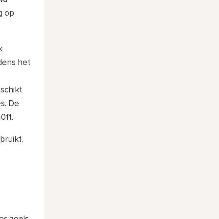
g op
k
jdens het
schikt
s. De
0ft.
bruikt.