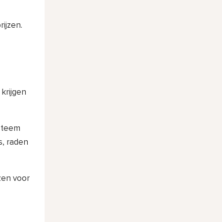
ijzen.
krijgen
ysteem
s, raden
zen voor