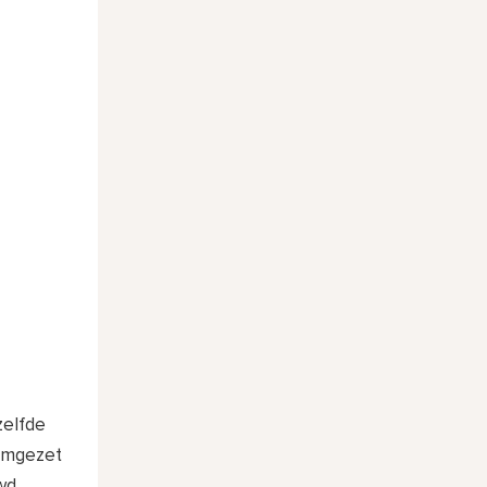
zelfde
 omgezet
wd