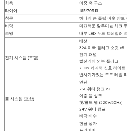
차축
이중 축 구조
타이어
165/70R13
창문
하나의 큰 플립 아웃 양보 창
바닥
미끄러운 알루미늄 체크 무늬
조명
내부 LED 푸드 트레일러 조
배선
32A 미국 플러그 소켓 x5
전기 패널
전기 시스템 (포함)
발전기의 외부 플러그
7 BIN 커넥터 신호 라이트 
반사기가있는 도트 테일 라
연관
25L 워터 탱크 x2
이중 물 싱크
물 시스템 (포함)
핫/콜드 탭 (220V/50Hz)
24V 워터 펌프
바닥 배수
현금 상자
프라이어