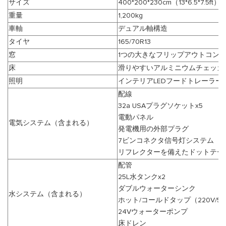
サイズ
400*200*230cm（13*6.5*7.5ft）
重量
1,200kg
車軸
デュアル軸構造
タイヤ
165/70R13
窓
1つの大きなフリップアウトコン
床
滑りやすいアルミニウムチェッカ
照明
インテリアLEDフードトレーラー
配線
32a USAプラグソケットx5
電動パネル
電気システム（含まれる）
発電機用の外部プラグ
7ビンコネクタ信号灯システム
リフレクターを備えたドットテー
配管
25L水タンクx2
ダブルウォーターシンク
水システム（含まれる）
ホット/コールドタップ（220V/50
24Vウォーターポンプ
床ドレン