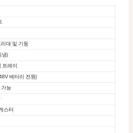
트
조리대 및 기둥
직냉)
림 트레이
는 48V 배터리 전원)
 가능
판
 캐스터