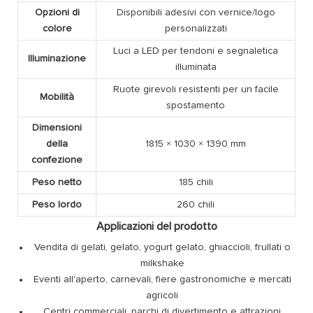
Opzioni di
Disponibili adesivi con vernice/logo
colore
personalizzati
Luci a LED per tendoni e segnaletica
Illuminazione
illuminata
Ruote girevoli resistenti per un facile
Mobilità
spostamento
Dimensioni
della
1815 × 1030 × 1390 mm
confezione
Peso netto
185 chili
Peso lordo
260 chili
Applicazioni del prodotto
Vendita di gelati, gelato, yogurt gelato, ghiaccioli, frullati o
milkshake
Eventi all'aperto, carnevali, fiere gastronomiche e mercati
agricoli
Centri commerciali, parchi di divertimento e attrazioni