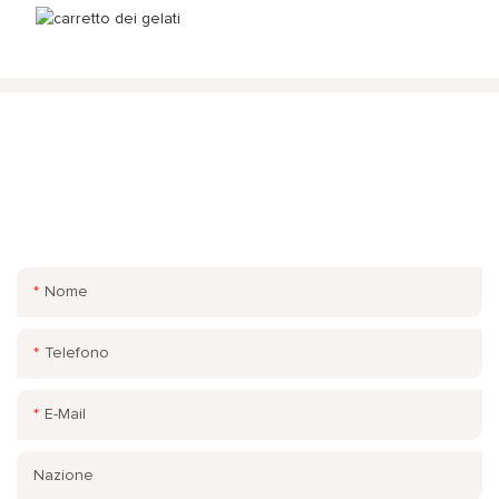
METTERSI IN CONTATTO CON NOI
Basta lasciare la tua email o numero di telefono nel modulo di
contatto in modo che possiamo inviarti un preventivo gratuito
per la nostra vasta gamma di disegni!
Nome
Telefono
E-Mail
Nazione