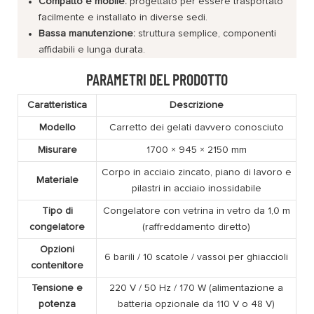
Compatto e mobile:
progettato per essere trasportato
facilmente e installato in diverse sedi.
Bassa manutenzione:
struttura semplice, componenti
affidabili e lunga durata.
PARAMETRI DEL PRODOTTO
Caratteristica
Descrizione
Modello
Carretto dei gelati davvero conosciuto
Misurare
1700 × 945 × 2150 mm
Corpo in acciaio zincato, piano di lavoro e
Materiale
pilastri in acciaio inossidabile
Tipo di
Congelatore con vetrina in vetro da 1,0 m
congelatore
(raffreddamento diretto)
Opzioni
6 barili / 10 scatole / vassoi per ghiaccioli
contenitore
Tensione e
220 V / 50 Hz / 170 W (alimentazione a
potenza
batteria opzionale da 110 V o 48 V)