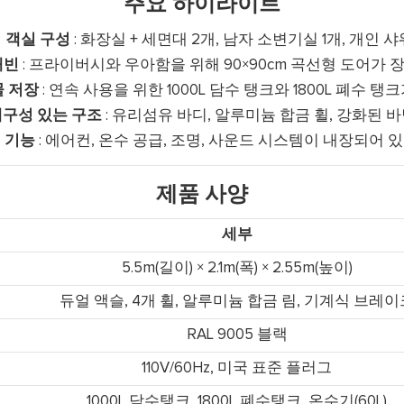
주요 하이라이트
 객실 구성
: 화장실 + 세면대 2개, 남자 소변기실 1개, 개인 샤
캐빈
: 프라이버시와 우아함을 위해 90×90cm 곡선형 도어가 
물 저장
: 연속 사용을 위한 1000L 담수 탱크와 1800L 폐수 탱
내구성 있는 구조
: 유리섬유 바디, 알루미늄 합금 휠, 강화된 바
 기능
: 에어컨, 온수 공급, 조명, 사운드 시스템이 내장되어 
제품 사양
세부
5.5m(길이) × 2.1m(폭) × 2.55m(높이)
듀얼 액슬, 4개 휠, 알루미늄 합금 림, 기계식 브레이
RAL 9005 블랙
110V/60Hz, 미국 표준 플러그
1000L 담수탱크, 1800L 폐수탱크, 온수기(60L)