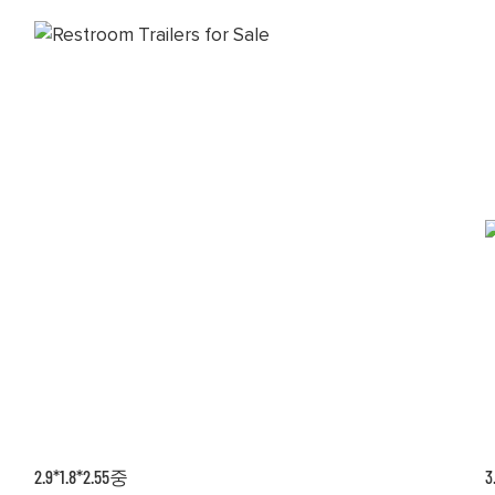
2.9*1.8*2.55중
3