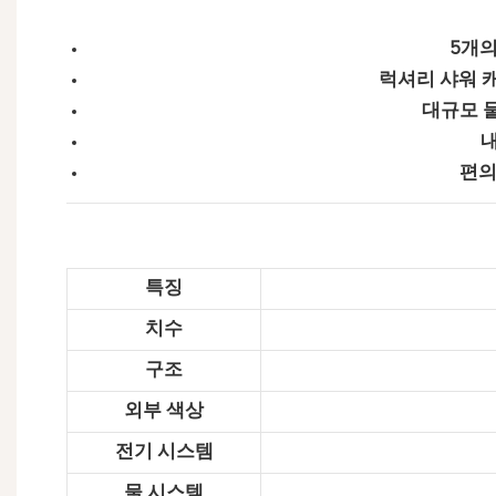
5개의
럭셔리 샤워 
대규모 
편의
특징
치수
구조
외부 색상
전기 시스템
물 시스템