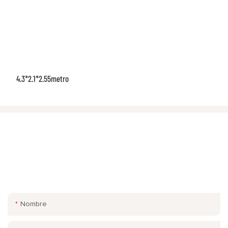
4.3*2.1*2.55metro
PONTE EN CONTACTO CON NOSOTROS
¡Simplemente deje su correo electrónico o número de teléfono
en el formulario de contacto para que podamos enviarle una
cotización gratuita para nuestra amplia gama de diseños!
Nombre