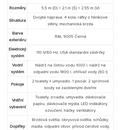
Rozměry
5,5 m (D) × 2,1 m (Š) × 2,55 m (V)
Dvojitá náprava, 4 kola, ráfky z hliníkové
Struktura
slitiny, mechanická brzda
Barva
RAL 9005 Černá
exteriéru
Elektrický
110 V/60 Hz, USA standardní zástrčky
systém
Vodní
Nádrž na čistou vodu 1000 l, nádrž na
systém
odpadní vodu 1800 l, ohřívač vody (60 l)
2 toalety + umyvadlo, 1 pisoár, 2 sprchové
Pokoje
kouty se zaoblenými dveřmi
Toalety, zrcadla, umyvadla, dávkovače
Vnitřní
papíru, dávkovače mýdla, LED indikátory,
vybavení
ozvučení, háčky, ventilátory
Brzdová světla, obrysová světla, schůdky,
Doplňky
madla, odpadní otvor, přívod čerstvé vody,