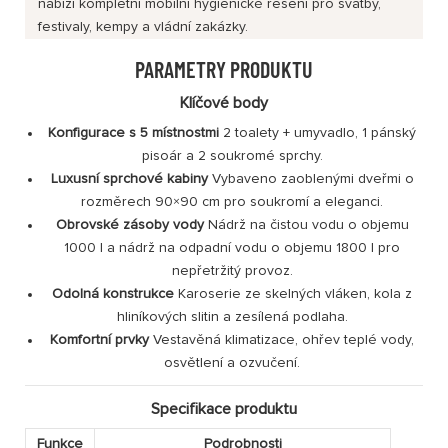
nabízí kompletní mobilní hygienické řešení pro svatby,
festivaly, kempy a vládní zakázky.
PARAMETRY PRODUKTU
Klíčové body
Konfigurace s 5 místnostmi
2 toalety + umyvadlo, 1 pánský
pisoár a 2 soukromé sprchy.
Luxusní sprchové kabiny
Vybaveno zaoblenými dveřmi o
rozměrech 90×90 cm pro soukromí a eleganci.
Obrovské zásoby vody
Nádrž na čistou vodu o objemu
1000 l a nádrž na odpadní vodu o objemu 1800 l pro
nepřetržitý provoz.
Odolná konstrukce
Karoserie ze skelných vláken, kola z
hliníkových slitin a zesílená podlaha.
Komfortní prvky
Vestavěná klimatizace, ohřev teplé vody,
osvětlení a ozvučení.
Specifikace produktu
Funkce
Podrobnosti