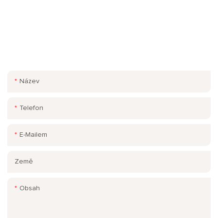
KONTAKTUJTE NÁS
Jednoduše zanechte svůj e-mail nebo telefonní číslo v
kontaktním formuláři, abychom vám mohli zdarma zaslat cenovou
nabídku na naši širokou škálu designů!
Název
Telefon
E-Mailem
Země
Obsah