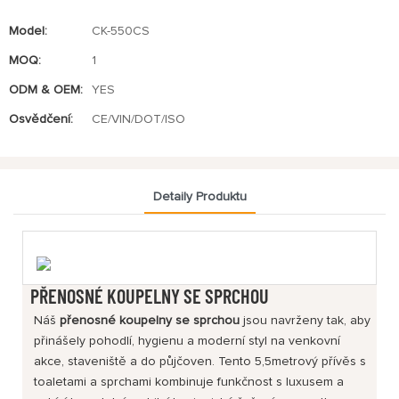
Model:
CK-550CS
MOQ:
1
ODM & OEM:
YES
Osvědčení:
CE/VIN/DOT/ISO
Detaily Produktu
PŘENOSNÉ KOUPELNY SE SPRCHOU
Náš
přenosné koupelny se sprchou
jsou navrženy tak, aby
přinášely pohodlí, hygienu a moderní styl na venkovní
akce, staveniště a do půjčoven. Tento 5,5metrový přívěs s
toaletami a sprchami kombinuje funkčnost s luxusem a