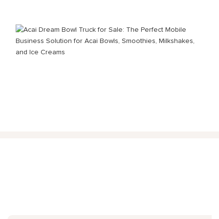
ENTRER EN CONTACT AVEC NOUS
Il suffit de laisser votre e-mail ou numéro de téléphone dans le
formulaire de contact afin que nous puissions vous envoyer un
devis gratuit pour notre large gamme de modèles!