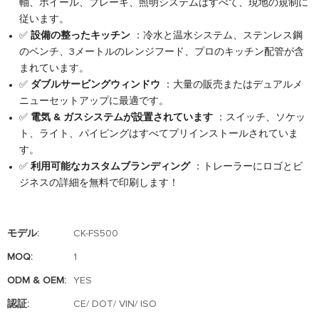
軸、ホイール、ブレーキ、照明システムはすべて、現地の規制に
従います。
✅
設備の整ったキッチン
：冷水と温水システム、ステンレス鋼
のベンチ、3メートルのレンジフード、プロのキッチン配管が含
まれています。
✅
ダブルサービングウィンドウ
：大量の販売またはデュアルメ
ニューセットアップに最適です。
✅
電気 & ガスシステムが設置されています
：スイッチ、ソケッ
ト、ライト、パイピングはすべてプリインストールされていま
す。
✅
利用可能なカスタムブランディング
：トレーラーにロゴとビ
ジネスの詳細を無料で印刷します！
モデル:
CK-FS500
MOQ:
1
ODM & OEM:
YES
認証:
CE/ DOT/ VIN/ ISO