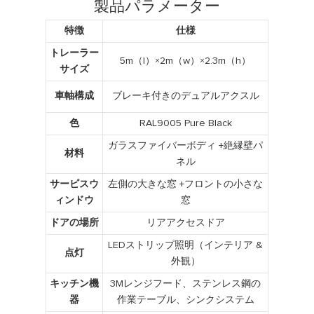
製品パラメーター
特徴
仕様
トレーラー
5m（l）×2m（w）×2.3m（h）
サイズ
車軸構成
ブレーキ付きのデュアルアクスル
色
RAL9005 Pure Black
ガラスファイバーボディ +絶縁壁パ
材料
ネル
サービスウ
左側の大きな窓 +フロントの小さな
ィンドウ
窓
ドアの場所
リアアクセスドア
LEDストリップ照明（インテリア &
点灯
外観）
キッチン機
3Mレンジフード、ステンレス鋼の
器
作業テーブル、シンクシステム