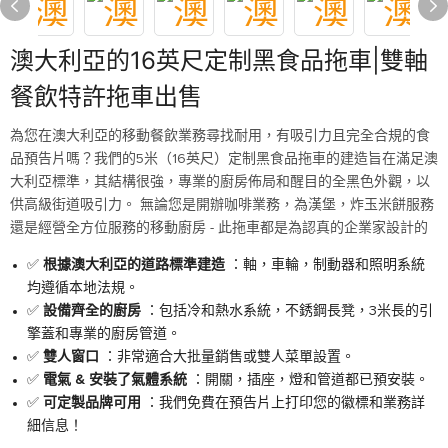
澳大利亞的16英尺定制黑食品拖車|雙軸
餐飲特許拖車出售
為您在澳大利亞的移動餐飲業務尋找耐用，有吸引力且完全合規的食
品預告片嗎？我們的5米（16英尺）定制黑食品拖車的建造旨在滿足澳
大利亞標準，其結構很強，專業的廚房佈局和醒目的全黑色外觀，以
供高級街道吸引力。 無論您是開辦咖啡業務，為漢堡，炸玉米餅服務
還是經營全方位服務的移動廚房 - 此拖車都是為認真的企業家設計的
✅
根據澳大利亞的道路標準建造
：軸，車輪，制動器和照明系統
均遵循本地法規。
✅
設備齊全的廚房
：包括冷和熱水系統，不銹鋼長凳，3米長的引
擎蓋和專業的廚房管道。
✅
雙人窗口
：非常適合大批量銷售或雙人菜單設置。
✅
電氣 & 安裝了氣體系統
：開關，插座，燈和管道都已預安裝。
✅
可定製品牌可用
：我們免費在預告片上打印您的徽標和業務詳
細信息！