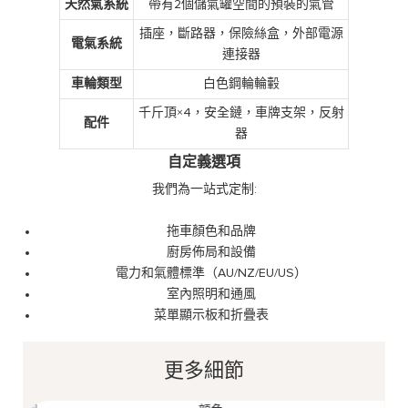
天然氣系統
帶有2個儲氣罐空間的預裝的氣管
插座，斷路器，保險絲盒，外部電源
電氣系統
連接器
車輪類型
白色鋼輪輪轂
千斤頂×4，安全鏈，車牌支架，反射
配件
器
自定義選項
我們為一站式定制:
拖車顏色和品牌
廚房佈局和設備
電力和氣體標準（AU/NZ/EU/US）
室內照明和通風
菜單顯示板和折疊表
更多細節