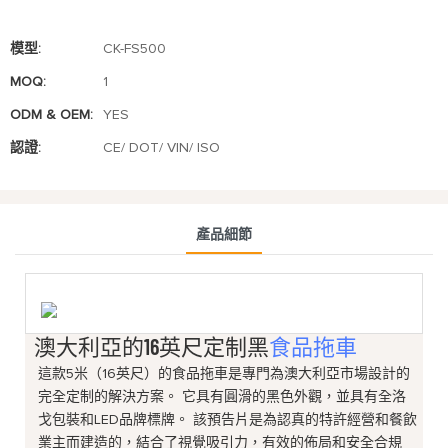
模型:
CK-FS500
MOQ:
1
ODM & OEM:
YES
認證:
CE/ DOT/ VIN/ ISO
產品細節
澳大利亞的16英尺定制黑
食品拖車
這款5米（16英尺）的食品拖車是專門為澳大利亞市場設計的
完全定制的解決方案。 它具有圓滑的黑色外觀，並具有全洛
戈包裝和LED品牌標牌。 該預告片是為認真的特許經營和餐飲
業主而建造的，結合了視覺吸引力，有效的佈局和安全合規