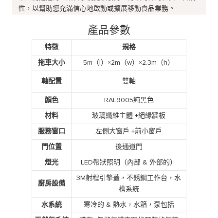
性，以幫助您充滿信心地啟動或擴展移動食品業務。
產品參數
特徵
規格
拖車大小
5m（l）×2m（w）×2.3m（h）
軸配置
雙軸
顏色
RAL9005純黑色
材料
玻璃纖維主體 +絕緣牆板
服務窗口
左側大窗戶 +前小窗戶
門位置
後通道門
燈光
LED帶狀照明（內部 & 外部的）
3M射程引擎蓋，不銹鋼工作台，水
廚房設備
槽系統
水系統
寒冷的 & 熱水，水箱，泵包括