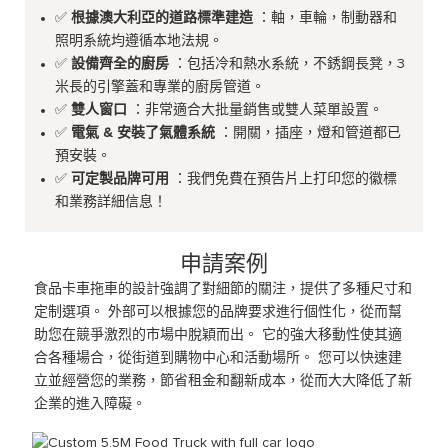
✅
根據澳大利亞的道路標準建造
：軸，車輪，制動器和
照明系統均遵循本地法規。
✅
設備齊全的廚房
：包括冷和熱水系統，不銹鋼長凳，3
米長的引擎蓋和專業的廚房管道。
✅
雙人窗口
：非常適合大批量銷售或雙人菜單設置。
✅
電氣 & 安裝了氣體系統
：開關，插座，燈和管道都已
預安裝。
✅
可定製品牌可用
：我們免費在預告片上打印您的徽標
和業務詳細信息！
申請案例
食品卡車拖車的設計強調了對細節的關注，提供了多種尺寸和
定制選項。 外部可以根據您的品牌要求進行個性化，從而幫
助您在競爭激烈的市場中脫穎而出。 它的強大移動性使其適
合各種場合，從街道到購物中心和活動場所。 您可以快速建
立並經營您的業務，節省租金和翻新成本，從而大大降低了新
企業的進入障礙。