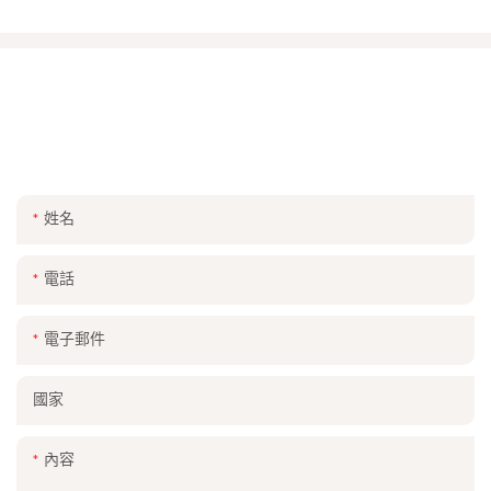
與我們聯繫
只需在聯系表中留下您的電子郵件或電話號碼,我們就可以向您發送
我們廣泛設計的免費報價!
姓名
電話
電子郵件
國家
內容