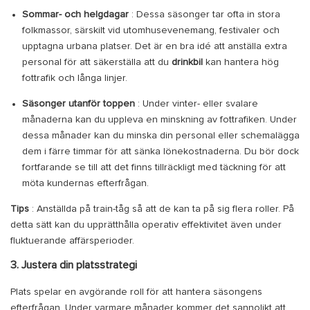
Sommar- och helgdagar
: Dessa säsonger tar ofta in stora
folkmassor, särskilt vid utomhusevenemang, festivaler och
upptagna urbana platser. Det är en bra idé att anställa extra
personal för att säkerställa att du
drinkbil
kan hantera hög
fottrafik och långa linjer.
Säsonger utanför toppen
: Under vinter- eller svalare
månaderna kan du uppleva en minskning av fottrafiken. Under
dessa månader kan du minska din personal eller schemalägga
dem i färre timmar för att sänka lönekostnaderna. Du bör dock
fortfarande se till att det finns tillräckligt med täckning för att
möta kundernas efterfrågan.
Tips
: Anställda på train-tåg så att de kan ta på sig flera roller. På
detta sätt kan du upprätthålla operativ effektivitet även under
fluktuerande affärsperioder.
3. Justera din platsstrategi
Plats spelar en avgörande roll för att hantera säsongens
efterfrågan. Under varmare månader kommer det sannolikt att