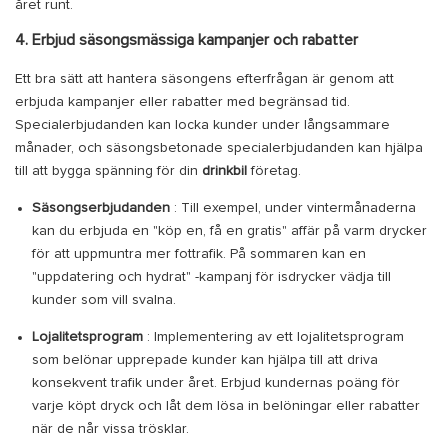
året runt.
4. Erbjud säsongsmässiga kampanjer och rabatter
Ett bra sätt att hantera säsongens efterfrågan är genom att
erbjuda kampanjer eller rabatter med begränsad tid.
Specialerbjudanden kan locka kunder under långsammare
månader, och säsongsbetonade specialerbjudanden kan hjälpa
till att bygga spänning för din
drinkbil
företag.
Säsongserbjudanden
: Till exempel, under vintermånaderna
kan du erbjuda en "köp en, få en gratis" affär på varm drycker
för att uppmuntra mer fottrafik. På sommaren kan en
"uppdatering och hydrat" -kampanj för isdrycker vädja till
kunder som vill svalna.
Lojalitetsprogram
: Implementering av ett lojalitetsprogram
som belönar upprepade kunder kan hjälpa till att driva
konsekvent trafik under året. Erbjud kundernas poäng för
varje köpt dryck och låt dem lösa in belöningar eller rabatter
när de når vissa trösklar.