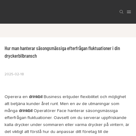
Hur man hanterar säsongsmässiga efterfrågan fluktuationer i din 
dryckerbilbransch
2025-02-18
Operera en
drinkbil
Business erbjuder flexibilitet och möjlighet
att betjäna kunder året runt. Men en av de utmaningar som
många
drinkbil
Operatörer Face hanterar säsongsmässiga
efterfrågan fluktuationer. Oavsett om du serverar uppfriskande
kalla drycker under sommaren eller varma drycker på vintern, är
det viktigt att förstå hur du anpassar ditt företag till de