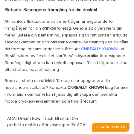
Slutsats: Säsongens framgång för din drinkbil
Att hantera fluktuationerna i efterfrågan är avgörande för
framgången för din
drinkbil
företag. Genom att diversifiera din
meny, justera din bemanning, anpassa sig till rätt platser, erbjuda
säsongskampanjer och omfamna online -beställning kan du hålla
ditt företag lönsamt under hela året. Att
CNREALLY KNOWN
, vi
förstår vikten av flexibilitet, varför vår
dryckerbilar
är designade
för mångsidighet och kan enkelt anpassas för att tillgodose dina
affärsbehov, oavsett säsong.
Redo att starta din
drinkbil
företag eller uppgradera din
nuvarande installation? Kontakta
CNREALLY
KNOWN
Idag för mer
information om hur vi kan hjälpa dig att skapa den perfekta
mobila dryckesverksamheten som trivs året runt.
ACAI Dream Bowl Truck till salu: Den
perfekta mobila affärslösningen för ACAI -
VISA PRODUKTER
skålar, smoothies, milkshakes och glass