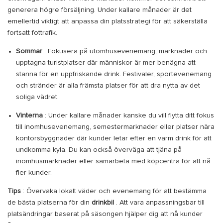
generera högre försäljning. Under kallare månader är det
emellertid viktigt att anpassa din platsstrategi för att säkerställa
fortsatt fottrafik.
Sommar
: Fokusera på utomhusevenemang, marknader och
upptagna turistplatser där människor är mer benägna att
stanna för en uppfriskande drink. Festivaler, sportevenemang
och stränder är alla främsta platser för att dra nytta av det
soliga vädret.
Vinterna
: Under kallare månader kanske du vill flytta ditt fokus
till inomhusevenemang, semestermarknader eller platser nära
kontorsbyggnader där kunder letar efter en varm drink för att
undkomma kyla. Du kan också överväga att tjäna på
inomhusmarknader eller samarbeta med köpcentra för att nå
fler kunder.
Tips
: Övervaka lokalt väder och evenemang för att bestämma
de bästa platserna för din
drinkbil
. Att vara anpassningsbar till
platsändringar baserat på säsongen hjälper dig att nå kunder