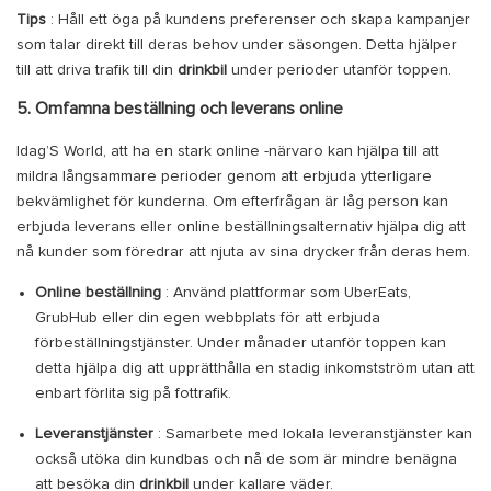
Tips
: Håll ett öga på kundens preferenser och skapa kampanjer
som talar direkt till deras behov under säsongen. Detta hjälper
till att driva trafik till din
drinkbil
under perioder utanför toppen.
5. Omfamna beställning och leverans online
Idag’S World, att ha en stark online -närvaro kan hjälpa till att
mildra långsammare perioder genom att erbjuda ytterligare
bekvämlighet för kunderna. Om efterfrågan är låg person kan
erbjuda leverans eller online beställningsalternativ hjälpa dig att
nå kunder som föredrar att njuta av sina drycker från deras hem.
Online beställning
: Använd plattformar som UberEats,
GrubHub eller din egen webbplats för att erbjuda
förbeställningstjänster. Under månader utanför toppen kan
detta hjälpa dig att upprätthålla en stadig inkomstström utan att
enbart förlita sig på fottrafik.
Leveranstjänster
: Samarbete med lokala leveranstjänster kan
också utöka din kundbas och nå de som är mindre benägna
att besöka din
drinkbil
under kallare väder.