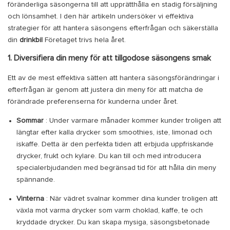
föränderliga säsongerna till att upprätthålla en stadig försäljning
och lönsamhet. I den här artikeln undersöker vi effektiva
strategier för att hantera säsongens efterfrågan och säkerställa
din
drinkbil
Företaget trivs hela året.
1. Diversifiera din meny för att tillgodose säsongens smak
Ett av de mest effektiva sätten att hantera säsongsförändringar i
efterfrågan är genom att justera din meny för att matcha de
förändrade preferenserna för kunderna under året.
Sommar
: Under varmare månader kommer kunder troligen att
längtar efter kalla drycker som smoothies, iste, limonad och
iskaffe. Detta är den perfekta tiden att erbjuda uppfriskande
drycker, frukt och kylare. Du kan till och med introducera
specialerbjudanden med begränsad tid för att hålla din meny
spännande.
Vinterna
: När vädret svalnar kommer dina kunder troligen att
växla mot varma drycker som varm choklad, kaffe, te och
kryddade drycker. Du kan skapa mysiga, säsongsbetonade