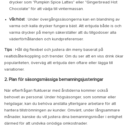
drycker som "Pumpkin Spice Lattes" eller "Gingerbread Hot
Chocolate" för att vädja till vintermassan.
Vår/höst
: Under övergångssäsongerna kan en blandning av
varma och kalla drycker fungera bäst. Att erbjuda både is och
varma drycker på menyn säkerställer att du tillgodoser alla
väderförhållanden och kundpreferenser.
Tips
: Håll dig flexibel och justera din meny baserat på
realtidsåterkoppling och trender. Om du ser att en viss drink ökar
populariteten, överväg att erbjuda den oftare eller lägga till
variationer.
2. Plan för säsongsmässiga bemanningsjusteringar
När efterfrågan fluktuerar med årstiderna kommer också
behovet av personal. Under högsäsonger, som sommar eller
helgdagar, kan du behöva anställa ytterligare arbetare för att
hantera tillströmningen av kunder. Omvänt, under långsammare
månader, kanske du vill justera dina bemanningsnivåer i enlighet
därmed för att undvika onödiga omkostnader.