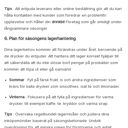
Tips
: Att erbjuda leverans eller online beställning gör att du kan
hålla kontakten med kunder som föredrar en problemfri
upplevelse och håller din
drinkbil
Företag som går smidigt under
långsammare säsonger.
6. Plan för säsongens lagerhantering
Dina lagerbehov kommer att förändras under året, beroende på
de drycker du erbjuder. Att hantera ditt lager korrekt hjälper till
att säkerställa att du inte slösar bort pengar på produkter som
kommer att löpa ut eller gå oanvänd.
Sommar
: Fyll på färsk frukt, is och andra ingredienser som
krävs för kalla drycker som smoothies, isat te och limonader.
Vinterna
: Fokusera på att fylla på ingredienser för varma
drycker, till exempel kaffe, te, kryddor och varma sirap.
Tips
: Övervaka regelbundet lagernivåer och justera dina
inköpsmönster baserat på säsongsbetonade. Undvik
överdrivning för att minska risken för förstörelse och avfall.