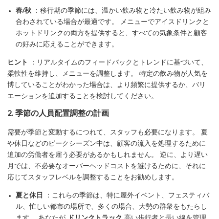
春/秋
：移行期の季節には、温かい飲み物と冷たい飲み物が組み
合わされている場合が最適です。 メニューでアイスドリンクと
ホットドリンクの両方を提供すると、すべての気象条件と顧客
の好みに応えることができます。
ヒント
：リアルタイムのフィードバックとトレンドに基づいて、
柔軟性を維持し、メニューを調整します。 特定の飲み物が人気を
博していることがわかった場合は、より頻繁に提供するか、バリ
エーションを追加することを検討してください。
2. 季節の人員配置調整の計画
需要が季節と変動するにつれて、スタッフも必要になります。 夏
や休日などのピークシーズン中は、顧客の流入を処理するために
追加の労働者を雇う必要があるかもしれません。 逆に、より遅い
月では、不必要なオーバーヘッドコストを避けるために、それに
応じてスタッフレベルを調整することをお勧めします。
夏と休日
：これらの季節は、特に屋外イベント、フェスティバ
ル、忙しい都市の場所で、多くの場合、大勢の群衆をもたらし
ます。 あなたが
ドリンクトラック
高い歩行者と長い線を管理