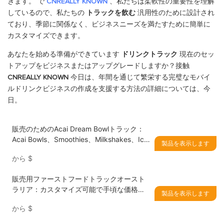
きます。 で
CNREALLY KNOWN
、私たちは柔軟性の重要性を理解
しているので、私たちの
トラックを飲む
汎用性のために設計され
ており、季節に関係なく、ビジネスニーズを満たすために簡単に
カスタマイズできます。
あなたを始める準備ができています
ドリンクトラック
現在のセッ
トアップをビジネスまたはアップグレードしますか？接触
CNREALLY
KNOWN
今日は、年間を通じて繁栄する完璧なモバイ
ルドリンクビジネスの作成を支援する方法の詳細については、今
日。
販売のためのAcai Dream Bowlトラック：
Acai Bowls、Smoothies、Milkshakes、Ice
製品を表示します
Creamsに最適なモバイルビジネスソリュー
から
$
ション
販売用ファーストフードトラックオースト
ラリア：カスタマイズ可能で手頃な価格の
製品を表示します
ソリューション
から
$