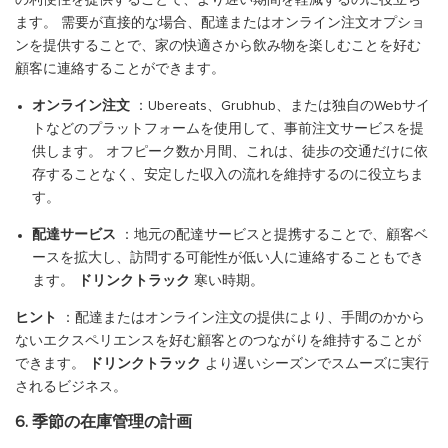
の利便性を提供することで、より遅い期間を軽減するのに役立ち
ます。 需要が直接的な場合、配達またはオンライン注文オプショ
ンを提供することで、家の快適さから飲み物を楽しむことを好む
顧客に連絡することができます。
オンライン注文
：Ubereats、Grubhub、または独自のWebサイ
トなどのプラットフォームを使用して、事前注文サービスを提
供します。 オフピーク数か月間、これは、徒歩の交通だけに依
存することなく、安定した収入の流れを維持するのに役立ちま
す。
配達サービス
：地元の配達サービスと提携することで、顧客ベ
ースを拡大し、訪問する可能性が低い人に連絡することもでき
ます。
ドリンクトラック
寒い時期。
ヒント
：配達またはオンライン注文の提供により、手間のかから
ないエクスペリエンスを好む顧客とのつながりを維持することが
できます。
ドリンクトラック
より遅いシーズンでスムーズに実行
されるビジネス。
6. 季節の在庫管理の計画