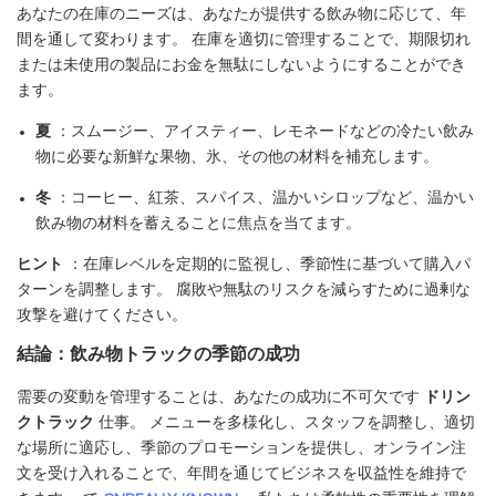
あなたの在庫のニーズは、あなたが提供する飲み物に応じて、年
間を通して変わります。 在庫を適切に管理することで、期限切れ
または未使用の製品にお金を無駄にしないようにすることができ
ます。
夏
：スムージー、アイスティー、レモネードなどの冷たい飲み
物に必要な新鮮な果物、氷、その他の材料を補充します。
冬
：コーヒー、紅茶、スパイス、温かいシロップなど、温かい
飲み物の材料を蓄えることに焦点を当てます。
ヒント
：在庫レベルを定期的に監視し、季節性に基づいて購入パ
ターンを調整します。 腐敗や無駄のリスクを減らすために過剰な
攻撃を避けてください。
結論：飲み物トラックの季節の成功
需要の変動を管理することは、あなたの成功に不可欠です
ドリン
クトラック
仕事。 メニューを多様化し、スタッフを調整し、適切
な場所に適応し、季節のプロモーションを提供し、オンライン注
文を受け入れることで、年間を通じてビジネスを収益性を維持で