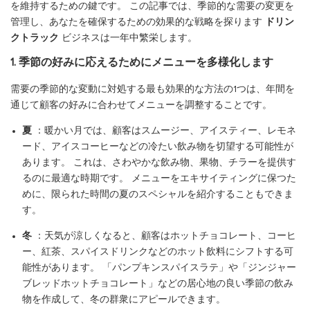
を維持するための鍵です。 この記事では、季節的な需要の変更を
管理し、あなたを確保するための効果的な戦略を探ります
ドリン
クトラック
ビジネスは一年中繁栄します。
1. 季節の好みに応えるためにメニューを多様化します
需要の季節的な変動に対処する最も効果的な方法の1つは、年間を
通じて顧客の好みに合わせてメニューを調整することです。
夏
：暖かい月では、顧客はスムージー、アイスティー、レモネ
ード、アイスコーヒーなどの冷たい飲み物を切望する可能性が
あります。 これは、さわやかな飲み物、果物、チラーを提供す
るのに最適な時期です。 メニューをエキサイティングに保つた
めに、限られた時間の夏のスペシャルを紹介することもできま
す。
冬
：天気が涼しくなると、顧客はホットチョコレート、コーヒ
ー、紅茶、スパイスドリンクなどのホット飲料にシフトする可
能性があります。 「パンプキンスパイスラテ」や「ジンジャー
ブレッドホットチョコレート」などの居心地の良い季節の飲み
物を作成して、冬の群衆にアピールできます。