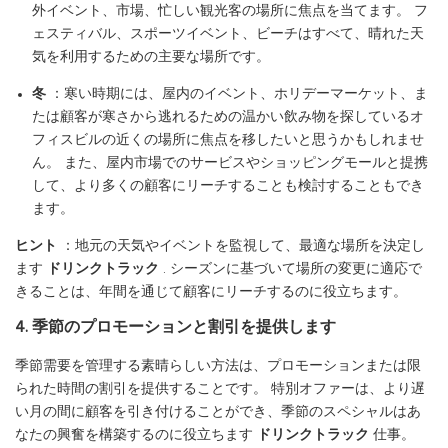
外イベント、市場、忙しい観光客の場所に焦点を当てます。 フ
ェスティバル、スポーツイベント、ビーチはすべて、晴れた天
気を利用するための主要な場所です。
冬
：寒い時期には、屋内のイベント、ホリデーマーケット、ま
たは顧客が寒さから逃れるための温かい飲み物を探しているオ
フィスビルの近くの場所に焦点を移したいと思うかもしれませ
ん。 また、屋内市場でのサービスやショッピングモールと提携
して、より多くの顧客にリーチすることも検討することもでき
ます。
ヒント
：地元の天気やイベントを監視して、最適な場所を決定し
ます
ドリンクトラック
. シーズンに基づいて場所の変更に適応で
きることは、年間を通じて顧客にリーチするのに役立ちます。
4. 季節のプロモーションと割引を提供します
季節需要を管理する素晴らしい方法は、プロモーションまたは限
られた時間の割引を提供することです。 特別オファーは、より遅
い月の間に顧客を引き付けることができ、季節のスペシャルはあ
なたの興奮を構築するのに役立ちます
ドリンクトラック
仕事。