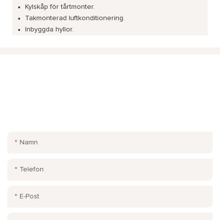
Kylskåp för tårtmonter.
Takmonterad luftkonditionering.
Inbyggda hyllor.
KONTAKTA OSS.
Lämna bara din e-postadress eller ditt telefonnummer i
kontaktformuläret så kan vi skicka dig en kostnadsfri offert för
vårt breda utbud av design!
Namn
Telefon
E-Post