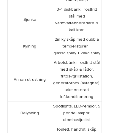
vattenpump
3+1 diskbänk i rostfritt
stål med
Sjunka
varmvattenberedare &
kall kran
2m kylskåp med dubbla
Kylning
temperaturer +
glassdisplay + kakdisplay
Arbetsbänk i rostfritt stål
med skåp & lådor,
fritös-/grillstation,
Annan utrustning
generatorbox (avtagbar),
takmonterad
luftkonditionering
Spotlights, LED-remsor, 5
Belysning
pendellampor,
utomhusljuslist
Toalett, handfat, skåp,