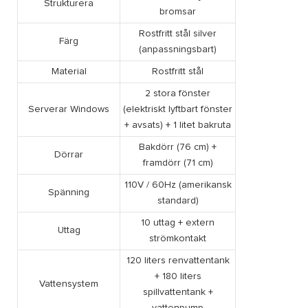
Strukturera
bromsar
Rostfritt stål silver
Färg
(anpassningsbart)
Material
Rostfritt stål
2 stora fönster
Serverar Windows
(elektriskt lyftbart fönster
+ avsats) + 1 litet bakruta
Bakdörr (76 cm) +
Dörrar
framdörr (71 cm)
110V / 60Hz (amerikansk
Spänning
standard)
10 uttag + extern
Uttag
strömkontakt
120 liters renvattentank
+ 180 liters
Vattensystem
spillvattentank +