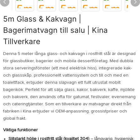
5m Glass & Kakvagn |
Bagerimatvagn till salu | Kina
Tillverkare
Denna 5 meter långa glass- och kakvagn i rostfritt stål är designad
för glassbutiker, bagerier och mobila dessertföretag. Med dubbla
stora serveringsfönster (ett med elektrisk hiss), integrerade kak-
och glassskåp, professionellt vattensystem och till och med en
toalettfack, erbjuder denna släpvagn ett fullt utrustat mobilt
bagerikök. Perfekt för att sälja glass, kakor, bakverk, kaffe, mjölkte
och bakverk, den används ofta för gatumat, festivaler, evenemang
och cateringtjänster. Som en tillverkare av matvagnar direkt från
fabriken i Kina erbjuder vi OEM-anpassning, grossistpriser och
global frakt.
Viktiga funktioner
Slitstarkt hölje i rostfritt stål (kvalitet 304)
– långvarig, hygienisk