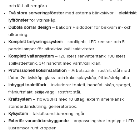
och lätt att rengöra.
Två stora serveringsfönster
med externa bänkskivor +
elektriskt
lyftfönster
för vitrinskåp.
Dubbla dörrar design
– bakdörr + sidodörr för bekväm in- och
utkörning.
Komplett belysningssystem
– spotlights, LED-remsor och 5
pendellampor för attraktiva kvällsaktiviteter.
Komplett vattensystem
– 120 liters renvattentank, 180 liters
spillvattentank, 3+1 handfat med varm/kall kran.
Professionell köksinstallation
– Arbetsbänk i rostfritt stål med
lådor, 2m kylskåp, glass- och kakdisplayskåp, fritös/stekplatta.
Inbyggd toalettfack
– inkluderar toalett, handfat, skåp, spegel,
frånluftsfläkt, skiljevägg i rostfritt stål.
Kraftsystem
– 110V/60Hz med 10 uttag, extern amerikansk
standardanslutning, generatorbox.
Kylsystem
– takluftkonditionering ingår.
Exteriör varumärkesbyggande
– anpassningsbar logotyp + LED-
ljusremsor runt kroppen.