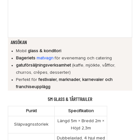
ANSÖKAN
Mobil
glass & konditori
Bageriets
matvagn
för evenemang och catering
gatuförsäljningsverksamhet
(kaffe, mjölkte, våfflor,
churros, crêpes, desserter)
Perfekt för
festivaler, marknader, karnevaler och
franchiseupplägg
5M GLASS & TÅRTTRAILER
Punkt
Specifikation
Längd 5m × Bredd 2m ×
Släpvagnsstorlek
Höjd 2,3m
Dubbelaxlad, 4 hjul med