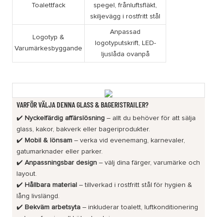
Toalettfack
spegel, frånluftsfläkt,
skiljevägg i rostfritt stål
Anpassad
Logotyp &
logotyputskrift, LED-
Varumärkesbyggande
ljuslåda ovanpå
VARFÖR VÄLJA DENNA GLASS & BAGERISTRAILER?
✔️
Nyckelfärdig affärslösning
– allt du behöver för att sälja
glass, kakor, bakverk eller bageriprodukter.
✔️
Mobil & lönsam
– verka vid evenemang, karnevaler,
gatumarknader eller parker.
✔️
Anpassningsbar design
– välj dina färger, varumärke och
layout.
✔️
Hållbara material
– tillverkad i rostfritt stål för hygien &
lång livslängd.
✔️
Bekväm arbetsyta
– inkluderar toalett, luftkonditionering