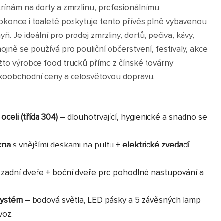
trínám na dorty a zmrzlinu, profesionálnímu
konce i toaletě poskytuje tento přívěs plně vybavenou
. Je ideální pro prodej zmrzliny, dortů, pečiva, kávy,
ojně se používá pro pouliční občerstvení, festivaly, akce
žto výrobce food trucků přímo z čínské továrny
koobchodní ceny a celosvětovou dopravu.
oceli (třída 304)
– dlouhotrvající, hygienické a snadno se
okna
s vnějšími deskami na pultu +
elektrické zvedací
 zadní dveře + boční dveře pro pohodlné nastupování a
 systém
– bodová světla, LED pásky a 5 závěsných lamp
voz.