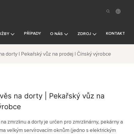
PŘÍPADY
KONTAKT
UŽBY
O NÁS
ZDROJ
na dorty | Pekařský vůz na prodej | Čínský výrobce
věs na dorty | Pekařský vůz na
ýrobce
a zmrzlinu a dorty je určen pro zmrzlinárny, pekárny a
ěma velkým servírovacím oknům (jedno s elektrickým