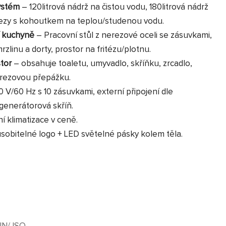
systém
– 120litrová nádrž na čistou vodu, 180litrová nádrž
řezy s kohoutkem na teplou/studenou vodu.
í kuchyně
– Pracovní stůl z nerezové oceli se zásuvkami,
rzlinu a dorty, prostor na fritézu/plotnu.
stor
– obsahuje toaletu, umyvadlo, skříňku, zrcadlo,
nerezovou přepážku.
10 V/60 Hz s 10 zásuvkami, externí připojení dle
generátorová skříň.
ní klimatizace v ceně.
ůsobitelné logo + LED světelné pásky kolem těla.