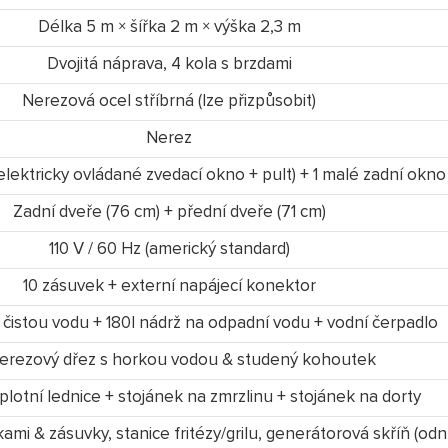
Délka 5 m × šířka 2 m × výška 2,3 m
Dvojitá náprava, 4 kola s brzdami
Nerezová ocel stříbrná (lze přizpůsobit)
Nerez
elektricky ovládané zvedací okno + pult) + 1 malé zadní okno
Zadní dveře (76 cm) + přední dveře (71 cm)
110 V / 60 Hz (americký standard)
10 zásuvek + externí napájecí konektor
 čistou vodu + 180l nádrž na odpadní vodu + vodní čerpadlo
nerezový dřez s horkou vodou & studený kohoutek
lotní lednice + stojánek na zmrzlinu + stojánek na dorty
ami & zásuvky, stanice fritézy/grilu, generátorová skříň (odn