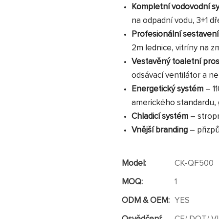
Kompletní vodovodní 
na odpadní vodu, 3+1 d
Profesionální sestaven
2m lednice, vitríny na zm
Vestavěný toaletní pro
odsávací ventilátor a 
Energetický systém
– 1
amerického standardu, 
Chladicí systém
– strop
Vnější branding
– přizp
Model:
CK-QF500
MOQ:
1
ODM & OEM:
YES