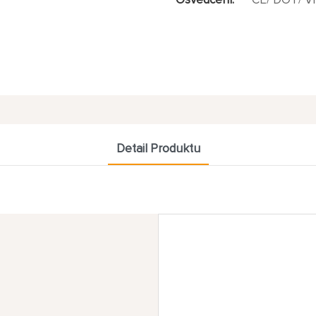
Osvědčení:
CE/ DOT/ VI
Detail Produktu