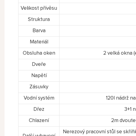
Velikost přívěsu
Struktura
Barva
Materiál
Obsluha oken
2 velká okna (
Dveře
Napětí
Zásuvky
Vodní systém
120l nádrž na
Dřez
3+1 
Chlazení
2m dvoutep
Nerezový pracovní stůl se skříňk