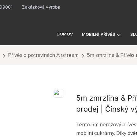
ISO9001
Zakázková výroba
DOMOV
MOBILNÍ PŘÍVĚS
SL
Přívěs o potravinách Airstream
5m zmrzlina & Přívěs 
5m zmrzlina & Pří
prodej | Čínský v
Tento 5m nerezový přívěs n
mobilní cukrárny. Díky dv