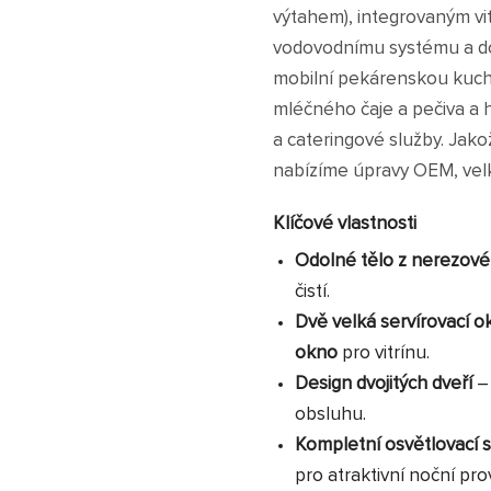
výtahem), integrovaným vi
vodovodnímu systému a do
mobilní pekárenskou kuchyň
mléčného čaje a pečiva a h
a cateringové služby. Jako
nabízíme úpravy OEM, vel
Klíčové vlastnosti
Odolné tělo z nerezové 
čistí.
Dvě velká servírovací 
okno
pro vitrínu.
Design dvojitých dveří
–
obsluhu.
Kompletní osvětlovací
pro atraktivní noční pro