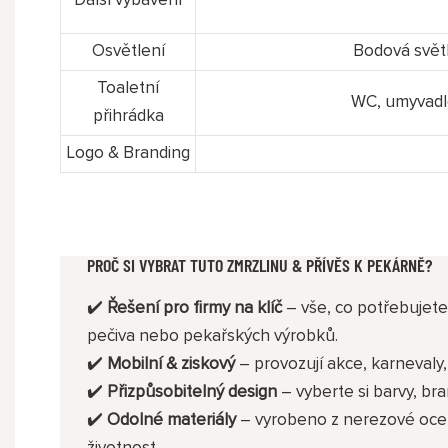
Další vybavení
Osvětlení
Bodová světl
Toaletní
WC, umyvadlo
přihrádka
Logo & Branding
PROČ SI VYBRAT TUTO ZMRZLINU & PŘÍVĚS K PEKÁRNĚ?
✔️
Řešení pro firmy na klíč
– vše, co potřebujete 
pečiva nebo pekařských výrobků.
✔️
Mobilní & ziskový
– provozují akce, karnevaly,
✔️
Přizpůsobitelný design
– vyberte si barvy, bra
✔️
Odolné materiály
– vyrobeno z nerezové ocel