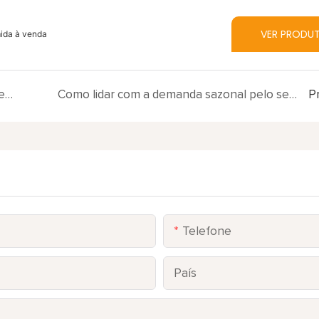
VER PRODU
mida à venda
Quanto custa um caminhão de sorvete? Aqui estão as soluções econômicas
Como lidar com a demanda sazonal pelo seu negócio de trailers de sorvete
P
Telefone
País