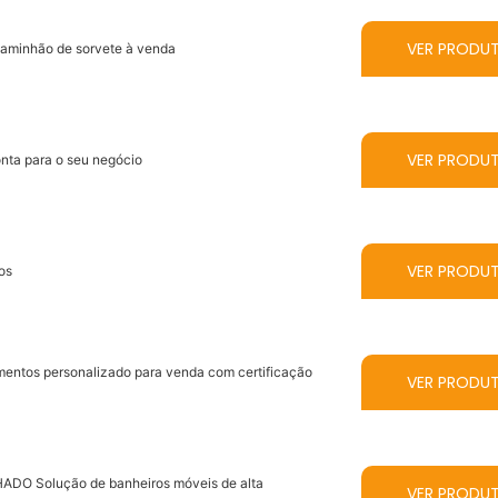
VER PRODU
caminhão de sorvete à venda
VER PRODU
onta para o seu negócio
VER PRODU
os
entos personalizado para venda com certificação
VER PRODU
DO Solução de banheiros móveis de alta
VER PRODU