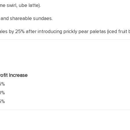
e swirl, ube latte).
ds and shareable sundaes.
s by 25% after introducing prickly pear paletas (iced fruit b
ofit Increase
5%
0%
5%