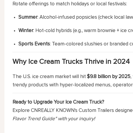
Rotate offerings to match holidays or local festivals:
Summer
: Alcohol-infused popsicles (check local law
Winter
: Hot-cold hybrids (e.g., warm brownie + ice c
Sports Events
: Team-colored slushies or branded c
Why Ice Cream Trucks Thrive in 2024
The U.S. ice cream market will hit
$9.8 billion by 2025
,
trendy products with hyper-localized menus, operato
Ready to Upgrade Your Ice Cream Truck?
Explore CNREALLY KNOWN's Custom Trailers
designed
Flavor Trend Guide" with your inquiry!