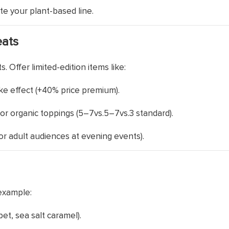
te your plant-based line.
eats
. Offer limited-edition items like:
oke effect (+40% price premium).
 or organic toppings (
5–7vs.
5–7
v
s
.
3 standard).
for adult audiences at evening events).
example:
et, sea salt caramel).