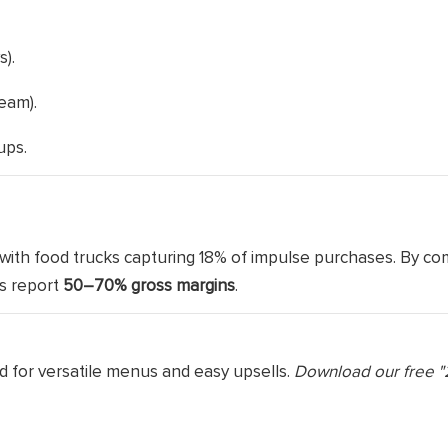
s).
ream).
ups.
 with food trucks capturing 18% of impulse purchases. By co
rs report
50–70% gross margins
.
 for versatile menus and easy upsells.
Download our free 