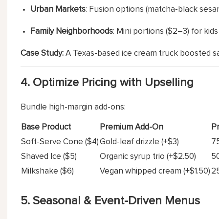
Urban Markets
: Fusion options (matcha-black sesam
Family Neighborhoods
: Mini portions ($2–3) for ki
Case Study:
A Texas-based ice cream truck boosted sale
4.
Optimize Pricing with Upselling
Bundle high-margin add-ons:
Base Product
Premium Add-On
Pr
Soft-Serve Cone ($4)
Gold-leaf drizzle (+$3)
7
Shaved Ice ($5)
Organic syrup trio (+$2.50)
5
Milkshake ($6)
Vegan whipped cream (+$1.50)
2
5.
Seasonal & Event-Driven Menus