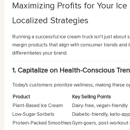
Maximizing Profits for Your Ic
Localized Strategies
Running a successful ice cream truck isn't just about se
margin products that align with consumer trends and l
differentiates your brand.
1.
Capitalize on Health-Conscious Tre
Today's customers prioritize wellness, making these 
Product
Key Selling Points
Plant-Based Ice Cream
Dairy-free, vegan-friendly
Low-Sugar Sorbets
Diabetic-friendly, keto-ap
Protein-Packed Smoothies
Gym-goers, post-workout