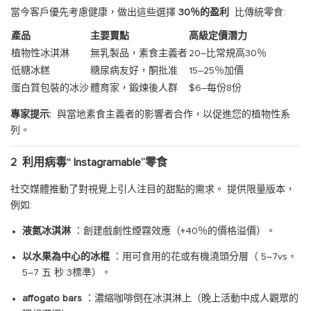
當今客戶優先考慮健康，做出這些選擇
30％的盈利
比傳統零食:
產品
主要賣點
高級定價潛力
植物性冰淇淋
無乳製品，素食主義者
20–比常規高30％
低糖冰糕
糖尿病友好，酮批准
15–25％加價
蛋白質包裝的冰沙
體育家，鍛煉後人群
$6–每份8份
專家提示:
與當地素食主義者的影響者合作，以促進您的植物性系
列。
2
利用病毒“ Instagramable”零食
社交媒體推動了對視覺上引人注目的甜點的需求。 提供限量版本，
例如:
液氮冰淇淋
：創建戲劇性煙霧效應（+40％的價格溢價）。
以水果為中心的冰棍
：用可食用的花或有機澆頭分層（
5–7vs。
5–7
五
秒
3標準）。
affogato bars
：濃縮咖啡倒在冰淇淋上（晚上活動中成人觀眾的