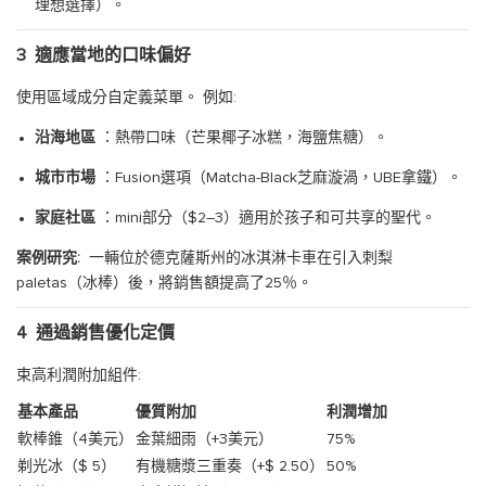
理想選擇）。
3
適應當地的口味偏好
使用區域成分自定義菜單。 例如:
沿海地區
：熱帶口味（芒果椰子冰糕，海鹽焦糖）。
城市市場
：Fusion選項（Matcha-Black芝麻漩渦，UBE拿鐵）。
家庭社區
：mini部分（$2–3）適用於孩子和可共享的聖代。
案例研究:
一輛位於德克薩斯州的冰淇淋卡車在引入刺梨
paletas（冰棒）後，將銷售額提高了25％。
4
通過銷售優化定價
束高利潤附加組件:
基本產品
優質附加
利潤增加
軟棒錐（4美元）
金葉細雨（+3美元）
75%
剃光冰（$ 5）
有機糖漿三重奏（+$ 2.50）
50%