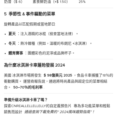
奶昔（$ 6）
素食鮮奶油（+$ 1.50）
25%
5
季節性 & 事件驅動的菜單
旋轉產品以匹配假期或當地節日:
夏天
：注入酒精的冰棍（檢查當地法律）。
冬天
：熱冷雜種（例如，溫暖的布朗尼 +冰淇淋）。
體育賽事
：團體彩色的泥濘或品牌杯子。
為什麼冰淇淋卡車蓬勃發展 2024
美國 冰淇淋市場將發生
$ 98億美元 2025
，食品卡車捕獲了18％的
衝動購買。 運營商報告說，通過將時尚產品與超定位的菜單相結
合。
50–70％的毛利率
.
準備升級冰淇淋卡車了嗎？
探索CNREALLELLELLELLY的自定義預告片
專為多功能菜單和輕鬆
銷售而設計
通過查詢下載免費的“ 2024風味趨勢指南”！