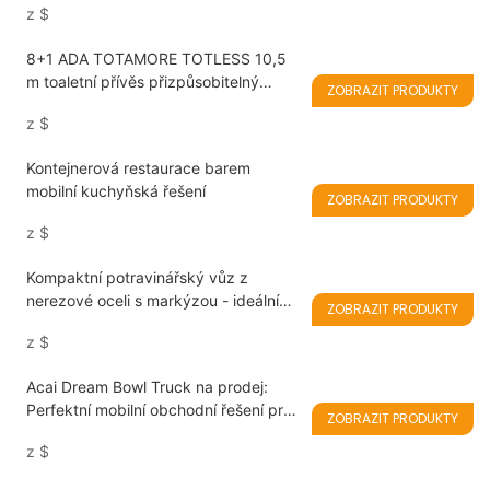
z
$
certifikací CE/DOT
8+1 ADA TOTAMORE TOTLESS 10,5
m toaletní přívěs přizpůsobitelný
ZOBRAZIT PRODUKTY
vysokokapacitní mobilní toaleta pro
z
$
mobilní toaleta
Kontejnerová restaurace barem
mobilní kuchyňská řešení
ZOBRAZIT PRODUKTY
z
$
Kompaktní potravinářský vůz z
nerezové oceli s markýzou - ideální
ZOBRAZIT PRODUKTY
mobilní řešení pro letní potravinářské
z
$
služby
Acai Dream Bowl Truck na prodej:
Perfektní mobilní obchodní řešení pro
ZOBRAZIT PRODUKTY
Acai Bowls, Smoothies, Milkshoes a
z
$
Ice Creams