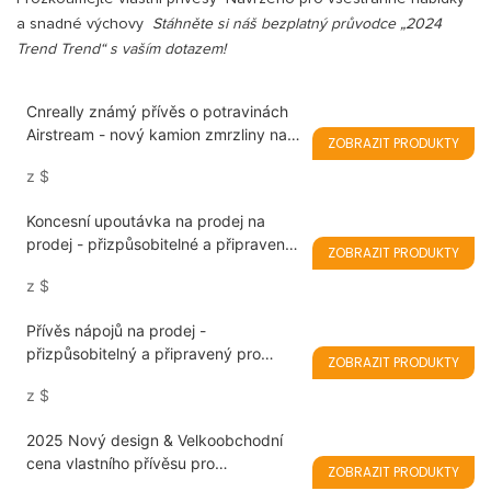
a snadné výchovy
Stáhněte si náš bezplatný průvodce „2024
Trend Trend“ s vaším dotazem!
Cnreally známý přívěs o potravinách
Airstream - nový kamion zmrzliny na
ZOBRAZIT PRODUKTY
prodej
z
$
Koncesní upoutávka na prodej na
prodej - přizpůsobitelné a připravené
ZOBRAZIT PRODUKTY
pro vaše podnikání
z
$
Přívěs nápojů na prodej -
přizpůsobitelný a připravený pro
ZOBRAZIT PRODUKTY
podnikání
z
$
2025 Nový design & Velkoobchodní
cena vlastního přívěsu pro
ZOBRAZIT PRODUKTY
potravinářský vůz na prodej s