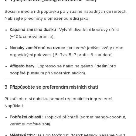
Sociální média řídí poptávku po vizuálně nápadných dezertech.
Nabízejte předměty s omezenou edicí jako:
Kapalná zmrzlina dusíku
: Vytváří divadelní kouřový efekt
(+40% cenová prémie).
Nanuky zaměřené na ovoce
: Vrstvené jedlými květy nebo
organickými polevami (
5–7vs.
5–7
proti
s
3 standard).
Affigato bary
: Espresso se nalilo na gelato (ideální pro
dospělé publikum při večerních akcích).
3
Přizpůsobte se preferencím místních chuti
Přizpůsobte si nabídku pomocí regionálních ingrediencí.
Například:
Pobřežní oblasti
: Tropické příchutě (sorbet mango-coconut,
karamel mořské soli).
Městské trhy
: Fusion Možnosti (Matcha-Black Sesame Swirl,