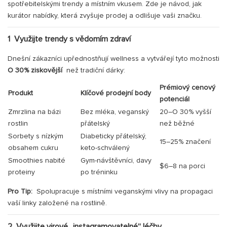
spotřebitelskými trendy a místním vkusem. Zde je návod, jak
kurátor nabídky, která zvyšuje prodej a odlišuje vaši značku.
1
Využijte trendy s vědomím zdraví
Dnešní zákazníci upřednostňují wellness a vytvářejí tyto možnosti
O 30% ziskovější
než tradiční dárky:
Prémiový cenový
Produkt
Klíčové prodejní body
potenciál
Zmrzlina na bázi
Bez mléka, veganský
20–O 30% vyšší
rostlin
přátelský
než běžné
Sorbety s nízkým
Diabeticky přátelský,
15–25% značení
obsahem cukru
keto-schválený
Smoothies nabité
Gym-návštěvníci, davy
$6–8 na porci
proteiny
po tréninku
Pro Tip:
Spolupracuje s místními veganskými vlivy na propagaci
vaší linky založené na rostlině.
2
Využijte virové „instagramovatelné“ léčby