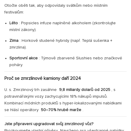
Otočte oběti tak, aby odpovídaly svátkům nebo místním
festivalům:
Léto
: Popsicles infuze naplněné alkoholem (zkontrolujte
místní zákony).
Zima
: Horkově studené hybridy (např. Teplá sušenka +
zmrzlina).
Sportovní akce
: Týmově zbarvené Slushies nebo značkové
poháry.
Proč se zmrzlinové kamiony daří 2024
U. s. Zmrzlinový trh zasáhne
9,8 miliardy dolarů od 2025
, s
potravinářskými vozy zachycujícími 18% nákupů impulsů.
Kombinací módních produktů s hyper-lokalizovanými nabídkami
se hlásí operátory
50–70% hrubé marže
.
Jste připraveni upgradovat svůj zmrzlinový vůz?
Prozkoumejte vlastní přívěsy
Navrženo pro všestranné nabídky