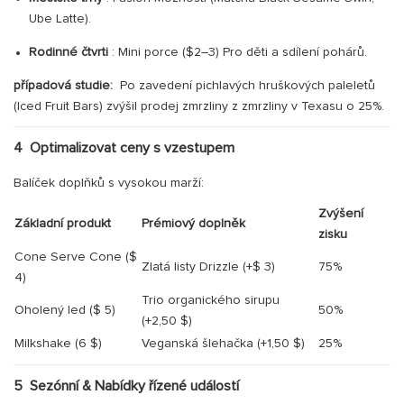
Ube Latte).
Rodinné čtvrti
: Mini porce ($2–3) Pro děti a sdílení pohárů.
případová studie:
Po zavedení pichlavých hruškových paleletů
(Iced Fruit Bars) zvýšil prodej zmrzliny z zmrzliny v Texasu o 25%.
4
Optimalizovat ceny s vzestupem
Balíček doplňků s vysokou marží:
Zvýšení
Základní produkt
Prémiový doplněk
zisku
Cone Serve Cone ($
Zlatá listy Drizzle (+$ 3)
75%
4)
Trio organického sirupu
Oholený led ($ 5)
50%
(+2,50 $)
Milkshake (6 $)
Veganská šlehačka (+1,50 $)
25%
5
Sezónní & Nabídky řízené událostí