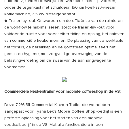
dubbele zijkanten roestvrijstalen werkbank, niet-slip vloeren,
onder de tegenkast met schuifdeur, 150 cm koelkast+vriezer,
koffiemachine, 3,5 kW dieselgenerator
◆ Trailer lay -out: Ontworpen om de efficiëntie van de ruimte en
de workflow te maximaliseren, zorgt de trailer -lay -out voor
voldoende ruimte voor voedselbereiding en opslag, het naleven
van commerciële keukennormen. De plaatsing van de werktable,
het fornuis, de bereikkap en de gootsteen optimaliseert het
gemak en hygiëne, met zorgvuldige overweging van de
belastingverdeling om de zwaai van de aanhangwagen te
voorkomen.
Commerciële keukentrailer voor mobiele coffeeshop in de VS:
Deze 7.2*6.5ft Commercial Kitchen Trailer die we hebben
aangepast voor Tyana Lek's Mobile Coffee Shop -bedrijf is een
perfecte oplossing voor het starten van een mobiele
voedselbedrijf in de VS. Met alle functies die u in een