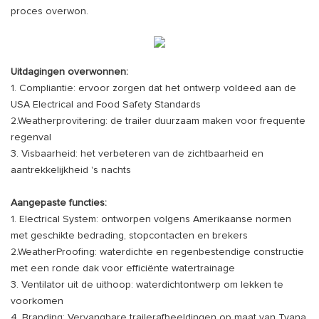
proces overwon.
Uitdagingen overwonnen:
1. Compliantie: ervoor zorgen dat het ontwerp voldeed aan de
USA Electrical and Food Safety Standards
2.Weatherprovitering: de trailer duurzaam maken voor frequente
regenval
3. Visbaarheid: het verbeteren van de zichtbaarheid en
aantrekkelijkheid 's nachts
Aangepaste functies:
1. Electrical System: ontworpen volgens Amerikaanse normen
met geschikte bedrading, stopcontacten en brekers
2.WeatherProofing: waterdichte en regenbestendige constructie
met een ronde dak voor efficiënte watertrainage
3. Ventilator uit de uithoop: waterdichtontwerp om lekken te
voorkomen
4. Branding: Vervangbare trailerafbeeldingen op maat van Tyana