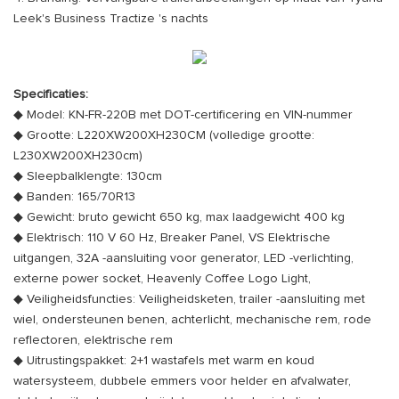
Leek's Business Tractize 's nachts
Specificaties:
◆ Model: KN-FR-220B met DOT-certificering en VIN-nummer
◆ Grootte: L220XW200XH230CM (volledige grootte:
L230XW200XH230cm)
◆ Sleepbalklengte: 130cm
◆ Banden: 165/70R13
◆ Gewicht: bruto gewicht 650 kg, max laadgewicht 400 kg
◆ Elektrisch: 110 V 60 Hz, Breaker Panel, VS Elektrische
uitgangen, 32A -aansluiting voor generator, LED -verlichting,
externe power socket, Heavenly Coffee Logo Light,
◆ Veiligheidsfuncties: Veiligheidsketen, trailer -aansluiting met
wiel, ondersteunen benen, achterlicht, mechanische rem, rode
reflectoren, elektrische rem
◆ Uitrustingspakket: 2+1 wastafels met warm en koud
watersysteem, dubbele emmers voor helder en afvalwater,