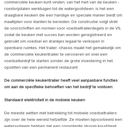
commerciële keuken kunt vinden, van het hart van de keuken -
roestvrijstalen werktuigen tot de watergootsteen, is het een
draagbare keuken die een handige en speciale manier biedt om
maaltijden voor klanten te bereiden. De constructie volgt strikt
de voorschriften en normen voor voedseltrailerdegels in de VS,
zodat de keuken met succes kan worden geregistreerd en
gebruikt om voedsel en drankjes legaal te verkopen in
openbare ruimtes. Het trailer -chassis maakt het gemakkelijk om
de commerciële keukentrailer te vervoeren en snel een
voedselbedrijf te starten zonder de grote investering in het
opzetten van een permanent restaurant.
De commerciële keukentrailer heeft veel aanpasbare functies
om aan de specifieke behoeften van het bedrijf te voldoen:
Standaard elektriciteit in de mobiele keuken:
De meeste wetten met betrekking tot mobiele voedseltrailers
zijn over de hele wereld hetzelfde. Ze moeten bijvoorbeeld een
watersysteem hebben dat een consistente stroom koud/heet