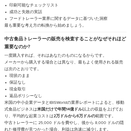
印刷可能なチェックリスト
成功と失敗の実話
フードトレーラー業界に関するデータに基づいた洞察
最も重要な考え方の転換から始めましょう。
中古食品トレーラーの販売を検査することがなぜそれほど
重要なのか?
一度購入すれば、それはあなたのものになるからです。
メーカーから購入する場合とは異なり、最もよく使用される販売
は次のとおりです。
現状のまま
保証なし
現金取引
返品ポリシーなし
米国の中小企業データとIBISWorldの業界レポートによると、移動
式食品ビジネスは
米国だけで年間14億ドル
以上の収益を上げてお
り、平均的な起業コストは
2万ドルから6万ドルの
範囲です。
中古トレーラーに 25,000 ドルを費やし、後から 8,000 ドルの隠
れた修理費が見つかった場合、利益は急速に減少します。