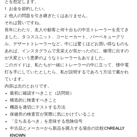
とを想定します。
お金を節約したい。
他人の問題を引き継ぎたくはありません。
それは賢いですね。
長年にわたり、友人や顧客と何十台もの中古トレーラーを見てき
ました。タコスユニット、コーヒーカート、バーベキューグリ
ル、デザートトレーラーなど。中には驚くほどお買い得なものも
あれば、インスタグラムで見栄えが良かったのに、修理に出すの
が大変という悪夢のようなトレーラーもありました。
このガイドは、私たちが一緒にトレーラーの中に立って、懐中電
灯を手にしていたとしたら、私が説明するであろう方法で書かれ
ています。
内容は次のとおりです。
最初に確認すべきこと（訪問前）
構造的に検査すべきこと
機器を適切にテストする方法
保健所の検査官が実際に気にかけていること
「立ち去るべき」を意味する危険信号
中古品とメーカーから新品を購入する場合の比較
CNREALLY
KNOWN