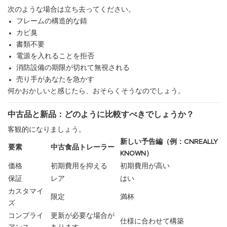
次のような場合は立ち去ってください。
フレームの構造的な錆
カビ臭
書類不要
電源を入れることを拒否
消防設備の期限が切れて無視される
売り手があなたを急かす
何かおかしいと感じたら、おそらくそうなのでしょう。
中古品と新品：どのように比較すべきでしょうか？
客観的になりましょう。
新しい予告編（例：CNREALLY
要素
中古食品トレーラー
KNOWN）
価格
初期費用を抑える
初期費用が高い
保証
レア
はい
カスタマイ
限定
満杯
ズ
コンプライ
更新が必要な場合が
仕様に合わせて構築