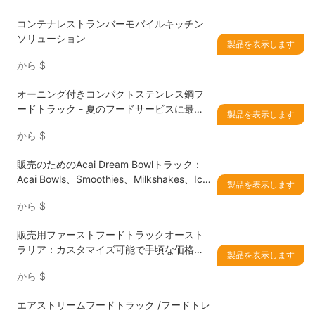
コンテナレストランバーモバイルキッチン
ソリューション
製品を表示します
から
$
オーニング付きコンパクトステンレス鋼フ
ードトラック - 夏のフードサービスに最適
製品を表示します
なモバイルソリューション
から
$
販売のためのAcai Dream Bowlトラック：
Acai Bowls、Smoothies、Milkshakes、Ice
製品を表示します
Creamsに最適なモバイルビジネスソリュー
から
$
ション
販売用ファーストフードトラックオースト
ラリア：カスタマイズ可能で手頃な価格の
製品を表示します
ソリューション
から
$
エアストリームフードトラック /フードトレ