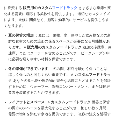
に投資する
販売用のカスタム
フードトラック
さまざまな季節の変
化する需要に適応する柔軟性を提供します。 適切なカスタマイズ
により、天候に関係なく、顧客に効率的にサービスを提供しやす
くなります。
夏の保管の増加
：夏には、果物、氷、冷やした飲み物などの新
鮮な食材のための追加の保管スペースが必要になる可能性があ
ります。 A
販売用のカスタムフードトラック
追加の冷蔵庫、冷
凍庫、またはクーラーを含めることができ、ピークシーズン中
に必要な腐りやすい材料を保管できます。
冬の準備ができています
：冬の間、材料を暖かく保つことは、
涼しく保つのと同じくらい重要です。 A
カスタムフードトラッ
ク
あなたの食べ物や飲み物が完全な温度にとどまることを保証
するために、ウォーマー、断熱コンパートメント、または暖房
要素を装備することができます。
レイアウトとスペース
: A
カスタムフードトラック
機器と保管
の両方のスペースを最大化することができ、忙しい数ヶ月間、
需要の増加を満たす余地を提供できます。 複数の注文を処理す