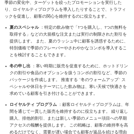
季節の変化中、ターゲットを絞ったプロモーションを実行した
り、ロイヤルティプログラムを導入したりすることで、トラフィ
ックを促進し、顧客の関心を維持するのに役立ちます。
夏のスペシャル
：特定の飲み物で「1つを購入し、1つの無料を
取得する」などの大規模な注文または実行の制限された割引を
提供します。 また、夏のラッシュ中に顧客を誘惑するために、
特別価格で季節のフレーバーやさわやかなコンボを導入するこ
とを検討することもできます。
冬の申し出
：寒い時期に販売を促進するために、ホットドリン
クの割引や食品のオプションを扱うコンボの割引など、季節の
パッケージを作成します。 推進する “冬のウォームアップ” ス
ペシャルや休日をテーマにした飲み物は、寒い天候で快適さを
求めている顧客を引き付けることができます。
ロイヤルティ プログラム
：顧客ロイヤルティプログラムは、年
間を通じて一貫した販売を維持するのに役立ちます。 繰り返し
購入、排他的割引、または新しい季節のメニュー項目への早期
アクセスの報酬を提供します。 この戦略は、顧客の維持率を高
めるだけでなく、需要が遅い場合でも顧客が返品を続ける理由