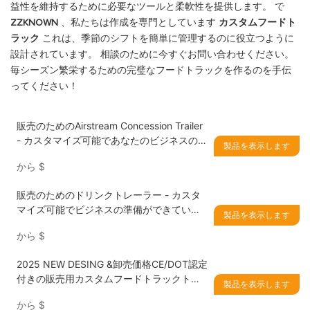
益性を維持するために必要なツールと柔軟性を提供します。 で
ZZKNOWN
、私たちは作成を専門としています
カスタムフードト
ラック
これは、季節のシフトを簡単に管理するのに役立つように
設計されています。 相談のために今すぐお問い合わせください。
毎シーズン繁栄するための完璧なフードトラックを作るのを手伝
ってください！
販売のためのAirstream Concession Trailer
- カスタマイズ可能であなたのビジネスの準
製品を表示します
備ができています
から
$
販売のためのドリンクトレーラー - カスタ
マイズ可能でビジネスの準備ができていま
製品を表示します
す
から
$
2025 NEW DESING &卸売価格CE/DOT認定
付きの販売用カスタムフードトラックトレ
製品を表示します
ーラー
から
$