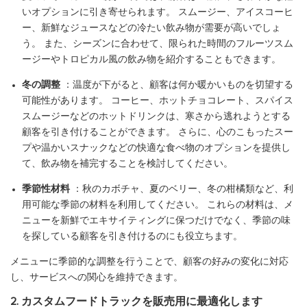
いオプションに引き寄せられます。 スムージー、アイスコーヒ
ー、新鮮なジュースなどの冷たい飲み物が需要が高いでしょ
う。 また、シーズンに合わせて、限られた時間のフルーツスム
ージーやトロピカル風の飲み物を紹介することもできます。
冬の調整
：温度が下がると、顧客は何か暖かいものを切望する
可能性があります。 コーヒー、ホットチョコレート、スパイス
スムージーなどのホットドリンクは、寒さから逃れようとする
顧客を引き付けることができます。 さらに、心のこもったスー
プや温かいスナックなどの快適な食べ物のオプションを提供し
て、飲み物を補完することを検討してください。
季節性材料
：秋のカボチャ、夏のベリー、冬の柑橘類など、利
用可能な季節の材料を利用してください。 これらの材料は、メ
ニューを新鮮でエキサイティングに保つだけでなく、季節の味
を探している顧客を引き付けるのにも役立ちます。
メニューに季節的な調整を行うことで、顧客の好みの変化に対応
し、サービスへの関心を維持できます。
2. カスタムフードトラックを販売用に最適化します