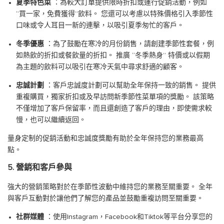
夏季特色菜
：為較大訂單提供限時折扣或運行促銷活動，例如
“買一家，免費獲得”飲料。 您還可以考慮以特殊價格引入季節性
口味或令人耳目一新的連擊，以吸引夏季匆忙的客戶。
冬季優惠
：為了鼓勵在寒冷的月份銷售，請創建季節性套餐，例
如熱飲的折扣或餐飲量的折扣。 推廣 “冬季熱身” 特價或以假期
為主題的飲料可以吸引在寒冷天氣中尋求舒適的顧客。
忠誠計劃
：客戶忠誠度計劃可以幫助全年保持一致的銷售。 提供
重複購買，獨家折扣或及早訪問新季節性菜單項的獎勵。 該策略
不僅增加了客戶保留率，而且還創造了客戶的理由，即使需求較
慢，也可以繼續返回。
量身定制的促銷活動和忠誠度獎勵有助於全年保持您的業務最高
點。
5. 營銷和客戶參與
強大的營銷策略對於在季節性波動中維持您的業務至關重要。 全年
與客戶互動對於讓他們了解您的產品並鼓勵重複訪問至關重要。
社群媒體
：使用Instagram，Facebook和Tiktok等平台分享您的