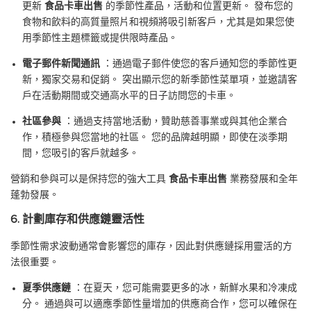
更新
食品卡車出售
的季節性產品，活動和位置更新。 發布您的
食物和飲料的高質量照片和視頻將吸引新客戶，尤其是如果您使
用季節性主題標籤或提供限時產品。
電子郵件新聞通訊
：通過電子郵件使您的客戶通知您的季節性更
新，獨家交易和促銷。 突出顯示您的新季節性菜單項，並邀請客
戶在活動期間或交通高水平的日子訪問您的卡車。
社區參與
：通過支持當地活動，贊助慈善事業或與其他企業合
作，積極參與您當地的社區。 您的品牌越明顯，即使在淡季期
間，您吸引的客戶就越多。
營銷和參與可以是保持您的強大工具
食品卡車出售
業務發展和全年
蓬勃發展。
6. 計劃庫存和供應鏈靈活性
季節性需求波動通常會影響您的庫存，因此對供應鏈採用靈活的方
法很重要。
夏季供應鏈
：在夏天，您可能需要更多的冰，新鮮水果和冷凍成
分。 通過與可以適應季節性量增加的供應商合作，您可以確保在