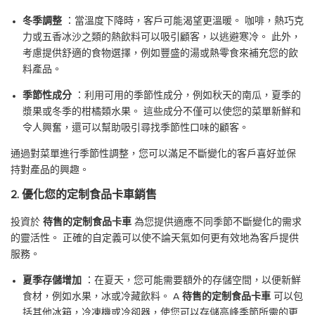
冬季調整
：當溫度下降時，客戶可能渴望更溫暖。 咖啡，熱巧克
力或五香冰沙之類的熱飲料可以吸引顧客，以逃避寒冷。 此外，
考慮提供舒適的食物選擇，例如豐盛的湯或熱零食來補充您的飲
料產品。
季節性成分
：利用可用的季節性成分，例如秋天的南瓜，夏季的
漿果或冬季的柑橘類水果。 這些成分不僅可以使您的菜單新鮮和
令人興奮，還可以幫助吸引尋找季節性口味的顧客。
通過對菜單進行季節性調整，您可以滿足不斷變化的客戶喜好並保
持對產品的興趣。
2. 優化您的定制食品卡車銷售
投資於
待售的定制食品卡車
為您提供適應不同季節不斷變化的需求
的靈活性。 正確的自定義可以使不論天氣如何更有效地為客戶提供
服務。
夏季存儲增加
：在夏天，您可能需要額外的存儲空間，以便新鮮
食材，例如水果，冰或冷藏飲料。 A
待售的定制食品卡車
可以包
括其他冰箱，冷凍機或冷卻器，使您可以存儲高峰季節所需的更