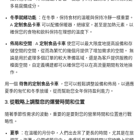
多易腐爛成分。
冬季就緒功能
：在冬季，保持食材的溫暖與保持冷靜一樣重要。
A
定制食品卡車
可以配備保暖器，絕緣室，甚至是加熱元素，以
確保您的食物和飲料保持在理想的溫度下。
佈局和空間
: A
定制食品卡車
使您可以最大限度地提高設備和存
儲空間的空間，從而為繁忙的幾個月提供了增加需求的空間。 無
論是用於處理多個訂單的較大準備區域，還是為客戶提供服務的
檯面空間，自定義構建都可以確保您可以在高流量期間有效地操
作。
用一個
待售的定制食品卡車
，您可以輕鬆調整設備和佈局，以適應
夏季的匆忙和冬季放緩，從而幫助您全年保持盈利能力。
3. 從戰略上調整您的運營時間和位置
隨著季節性需求的波動，重要的是要對您的營業時間和位置進行戰
略性。
夏季
：在溫暖的月份中，人們出去呆了更長的時間，尤其是在旅