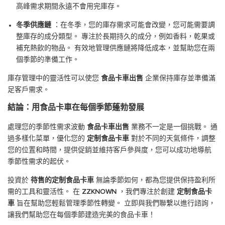
高峰需求期間永遠不會用完庫存。
冬季供應鏈
：在冬季，您的庫存需求可能會改變，您可能需要調
整庫存的成分類型。 專注於長期持久的成分，例如香料，乾果或
補充熱飲的物品。 有效地管理供應鏈將降低成本，並幫助您在兩
個季節的準備工作。
庫存管理中的靈活性可以使您
食品卡車出售
企業保持庫存並準備滿
足客戶需求。
結論：用食品卡車在每個季節蓬勃發展
處理您的季節性需求波動
食品卡車出售
業務不一定是一個挑戰。 通
過多樣化菜單，優化您的
定制食品卡車
對於不同的天氣條件，調整
您的位置和時間，提供促銷並維持客戶參與度，您可以成功地導航
季節性需求的起伏。
投資於
待售的定制食品卡車
無論季節如何，都為您提供保持盈利所
需的工具和靈活性。 在
ZZKNOWN
，我們專注於創建
定制食品卡
車
旨在幫助您輕鬆管理季節性轉變。 立即與我們聯繫以進行諮詢，
讓我們幫助您在每個季節建造完美的食品卡車！