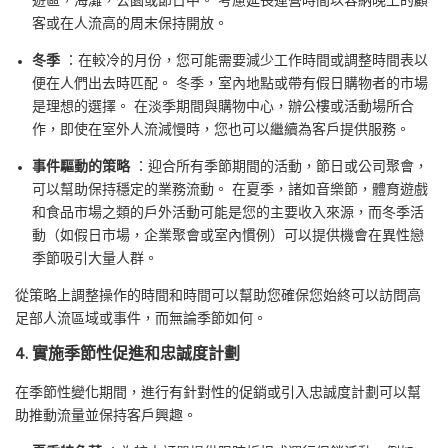
遊區，海灘，公園或節日中。 考慮延長運營時間以容納晚上的顧
客或在人流高的周末保持開放。
冬季
：在較冷的月份，您可能需要減少工作時間或調整時間表以
便在人們出去時匹配。 冬季，室內地點或帶有假日購物者的市場
是理想的選擇。 在淡季期間與購物中心，辦公樓或活動場所合
作，即使在室外人流減慢時，您也可以繼續為客戶提供服務。
事件驅動的策略
：迎合所有季節期間的活動，節日或公司聚會，
可以幫助保持穩定的業務流動。 在夏季，諸如音樂節，體育遊戲
和食品市場之類的戶外活動可能是您的主要收入來源，而冬季活
動（如假日市場，企業聚會或室內慣例）可以提供機會在異性戀
季節吸引大量人群。
從策略上調整操作的時間和時間可以幫助您確保您始終可以訪問高
足部人流區域或事件，而無論季節如何。
4. 實施季節性促進和忠誠度計劃
在季節性變化期間，進行有針對性的促銷或引入忠誠度計劃可以幫
助推動流量並保持客戶興趣。