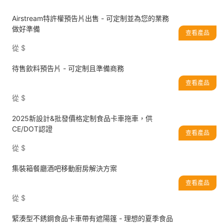
Airstream特許權預告片出售 - 可定制並為您的業務
做好準備
查看產品
從
$
待售飲料預告片 - 可定制且準備商務
查看產品
從
$
2025新設計&批發價格定制食品卡車拖車，供
CE/DOT認證
查看產品
從
$
集裝箱餐廳酒吧移動廚房解決方案
查看產品
從
$
緊湊型不銹鋼食品卡車帶有遮陽篷 - 理想的夏季食品