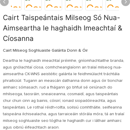
Cairt Taispeántais Milseog Só Nua-
Aimseartha le haghaidh Imeachtaí &
Cíosanna
Cairt Milseog Soghluaiste Galánta Donn & Óir
Deartha le haghaidh imeachtaí préimhe, gníomhachtaithe branda,
agus gnólachtaí cíosa, comhcheanglaíonn an tralaí milseog nua-
aimseartha CK-WNS aeistéitic galánta le feidhmiúlacht tráchtála
phraiticiúil. Tugann an meascán dathanna donn agus óir tionchar
amhairc sómasach, rud a fhágann go bhfuil sé oiriúnach do
mhilseoga, taosráin, sneaiceanna, cosmaidí, agus taispeántais
chur chun cinn ag bainis, cóisirí, ionaid siopadóireachta, agus
taispeántais. Le rothaí réidh-rollta, soilsiú comhtháite, seilfeanna
taispeána ilchisealacha, agus tarraiceáin stórála móra, tá an tralaí
milseog soghluaiste seo tógtha le haghaidh cur i láthair amhairc
agus oibriú éifeachtach araon.