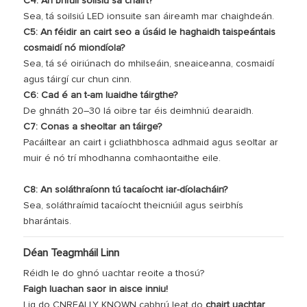
C4: An bhfuil soilsiú sa chairt?
Sea, tá soilsiú LED ionsuite san áireamh mar chaighdeán.
C5: An féidir an cairt seo a úsáid le haghaidh taispeántais
cosmaidí nó miondíola?
Sea, tá sé oiriúnach do mhilseáin, sneaiceanna, cosmaidí
agus táirgí cur chun cinn.
C6: Cad é an t-am luaidhe táirgthe?
De ghnáth 20–30 lá oibre tar éis deimhniú dearaidh.
C7: Conas a sheoltar an táirge?
Pacáiltear an cairt i gcliathbhosca adhmaid agus seoltar ar
muir é nó trí mhodhanna comhaontaithe eile.
C8: An soláthraíonn tú tacaíocht iar-díolacháin?
Sea, soláthraímid tacaíocht theicniúil agus seirbhís
bharántais.
Déan Teagmháil Linn
Réidh le do ghnó uachtar reoite a thosú?
Faigh luachan saor in aisce inniu!
Lig do CNREALLY KNOWN cabhrú leat do
chairt uachtar