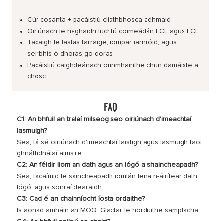
Cúr cosanta + pacáistiú cliathbhosca adhmaid
Oiriúnach le haghaidh luchtú coimeádán LCL agus FCL
Tacaigh le lastas farraige, iompar iarnróid, agus
seirbhís ó dhoras go doras
Pacáistiú caighdeánach onnmhairithe chun damáiste a
chosc
FAQ
C1: An bhfuil an tralaí milseog seo oiriúnach d’imeachtaí
lasmuigh?
Sea, tá sé oiriúnach d'imeachtaí laistigh agus lasmuigh faoi
ghnáthdhálaí aimsire.
C2: An féidir liom an dath agus an lógó a shaincheapadh?
Sea, tacaímid le saincheapadh iomlán lena n-áirítear dath,
lógó, agus sonraí dearaidh.
C3: Cad é an chainníocht íosta ordaithe?
Is aonad amháin an MOQ. Glactar le horduithe samplacha.