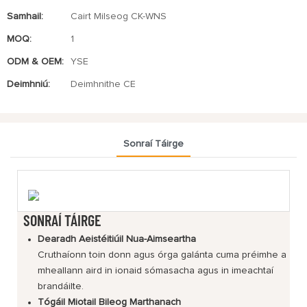
Samhail:
Cairt Milseog CK-WNS
MOQ:
1
ODM & OEM:
YSE
Deimhniú:
Deimhnithe CE
Sonraí Táirge
SONRAÍ TÁIRGE
Dearadh Aeistéitiúil Nua-Aimseartha
Cruthaíonn toin donn agus órga galánta cuma préimhe a
mheallann aird in ionaid sómasacha agus in imeachtaí
brandáilte.
Tógáil Miotail Bileog Marthanach