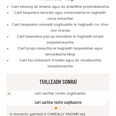
Cairt milseog do bhainis agus do pháirtithe príobháideacha
Cairt taispeána taosráin agus sneaiceanna le haghaidh
cíosa imeachtaí
Cairt taispeána cosmaidí soghluaiste le haghaidh cur chun
cinn branda
Cairt taispeána pop-up miondíola le haghaidh ionaid
siopadóireachta
Cairt props imeachta le haghaidh taispeántais agus
lainseálacha táirgí
Cairt bia sómasach d'óstáin agus do chuideachtaí
lónadóireachta
TUILLEADH SONRAÍ
cart uachtar reoite soghluaiste
Is monaróir gairmiúil é CNREALLY KNOWN atá