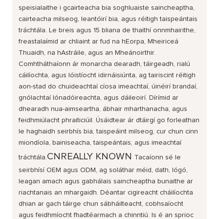
speisialaithe i gcairteacha bia soghluaiste saincheaptha,
cairteacha milseog, leantóirí bia, agus réitigh taispeántais
tráchtála. Le breis agus 15 bliana de thaithí onnmhairithe,
freastalaímid ar chliaint ar fud na hEorpa, Mheiriceá
Thuaidh, na hAstráile, agus an Mheánoirthir.
Comhtháthaíonn ár monarcha dearadh, táirgeadh, rialú
cáilíochta, agus lóistíocht idirnáisiúnta, ag tairiscint réitigh
aon-stad do chuideachtaí cíosa imeachtaí, úinéirí brandaí,
gnólachtaí lónadóireachta, agus dáileoirí. Dírímid ar
dhearadh nua-aimseartha, ábhair mharthanacha, agus
feidhmiúlacht phraiticiúil. Úsáidtear ár dtáirgí go forleathan
le haghaidh seirbhís bia, taispeáint milseog, cur chun cinn
miondíola, bainiseacha, taispeántais, agus imeachtaí
CNREALLY KNOWN
tráchtála.
Tacaíonn sé le
seirbhísí OEM agus ODM, ag soláthar méid, dath, lógó,
leagan amach agus gabhálais saincheaptha bunaithe ar
riachtanais an mhargaidh. Déantar cigireacht cháilíochta
dhian ar gach táirge chun sábháilteacht, cobhsaíocht
agus feidhmíocht fhadtéarmach a chinntiú. Is é an sprioc