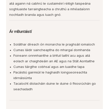
atá againn ná cabhrú le custaiméirí réitigh taispeána
soghluaiste tarraingteacha a chruthú a mhéadaíonn
nochtadh branda agus luach gnó.
Ár mBuntáistí
Soláthar díreach ón monarcha le praghsáil iomaíoch
Cumas láidir saincheaptha do mhargaí domhanda
Foireann onnmhairithe a bhfuil taithí acu agus atá
eolach ar chaighdeáin an AE agus na Stát Aontaithe
Cumas táirgthe cobhsaí agus am luaidhe tapa
Pacáistiú gairmiúil le haghaidh loingseoireachta
idirnáisiúnta
Tacaíocht díolacháin duine le duine ó fhiosrúchán go
seachadadh