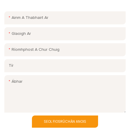
haghaidh ár raon leathan dearaí!
Ainm A Thabhairt Ar
Glaoigh Ar
Ríomhphost A Chur Chuig
Tír
Ábhar
SEOL FIOSRÚCHÁN ANOIS