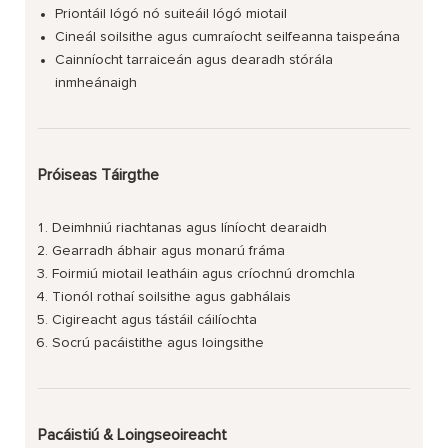
Priontáil lógó nó suiteáil lógó miotail
Cineál soilsithe agus cumraíocht seilfeanna taispeána
Cainníocht tarraiceán agus dearadh stórála
inmheánaigh
Próiseas Táirgthe
Deimhniú riachtanas agus líníocht dearaidh
Gearradh ábhair agus monarú fráma
Foirmiú miotail leatháin agus críochnú dromchla
Tionól rothaí soilsithe agus gabhálais
Cigireacht agus tástáil cáilíochta
Socrú pacáistithe agus loingsithe
Pacáistiú & Loingseoireacht