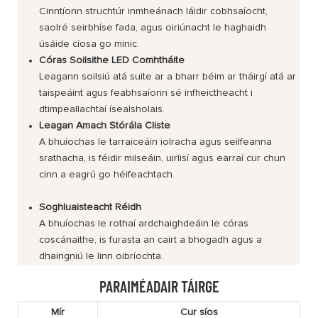
Cinntíonn struchtúr inmheánach láidir cobhsaíocht,
saolré seirbhíse fada, agus oiriúnacht le haghaidh
úsáide cíosa go minic.
Córas Soilsithe LED Comhtháite
Leagann soilsiú atá suite ar a bharr béim ar tháirgí atá ar
taispeáint agus feabhsaíonn sé infheictheacht i
dtimpeallachtaí ísealsholais.
Leagan Amach Stórála Cliste
A bhuíochas le tarraiceáin iolracha agus seilfeanna
srathacha, is féidir milseáin, uirlisí agus earraí cur chun
cinn a eagrú go héifeachtach.
Soghluaisteacht Réidh
A bhuíochas le rothaí ardchaighdeáin le córas
coscánaithe, is furasta an cairt a bhogadh agus a
dhaingniú le linn oibríochta.
PARAIMÉADAIR TÁIRGE
Mír
Cur síos