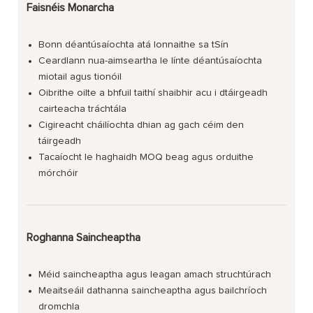
Faisnéis Monarcha
Bonn déantúsaíochta atá lonnaithe sa tSín
Ceardlann nua-aimseartha le línte déantúsaíochta
miotail agus tionóil
Oibrithe oilte a bhfuil taithí shaibhir acu i dtáirgeadh
cairteacha tráchtála
Cigireacht cháilíochta dhian ag gach céim den
táirgeadh
Tacaíocht le haghaidh MOQ beag agus orduithe
mórchóir
Roghanna Saincheaptha
Méid saincheaptha agus leagan amach struchtúrach
Meaitseáil dathanna saincheaptha agus bailchríoch
dromchla