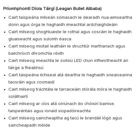
Príomhphointí Díola Táirgí (Leagan Bullet Alibaba)
Cairt taispeána milseán sómasach le dearadh nua-aimseartha
donn agus órga le haghaidh imeachtaí ardchaighdeáin
Cairt milseog shoghluaiste le rothaí agus coscáin le haghaidh
gluaiseacht agus suíomh éasca
Cairt milseog miotail leatháin le struchtúr marthanach agus
bailchríoch dhromchla réidh
Cairt milseog imeachta le soilsiú LED chun infheictheacht an
táirge a fheabhsú
Cairt taispeána ilchiseal atá deartha le haghaidh sneaiceanna
taosráin agus cosmaidí
Cairt milseog tráchtála le tarraiceáin stórála móra le haghaidh
soláthairtí
Cairt milseog ar cíos atá oiriúnach do chóisirí bainise,
taispeántais agus ionaid siopadóireachta
Cairt milseog saincheaptha ag tacú le brandáil lógó agus
saincheapadh méide