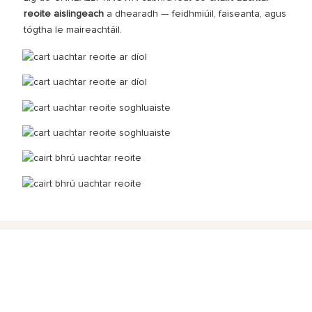
reoite aislingeach
a dhearadh — feidhmiúil, faiseanta, agus
tógtha le maireachtáil.
FAIGH I DTEAGMHÁIL LINN.
Fág do r-phost nó d’uimhir theileafóin san fhoirm teagmhála
ionas gur féidir linn luachan saor in aisce a sheoladh chugat le