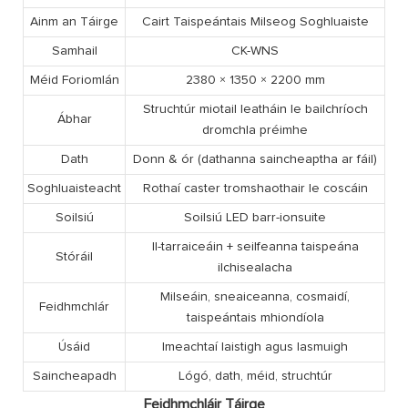
Ainm an Táirge
Cairt Taispeántais Milseog Soghluaiste
Samhail
CK-WNS
Méid Foriomlán
2380 × 1350 × 2200 mm
Struchtúr miotail leatháin le bailchríoch
Ábhar
dromchla préimhe
Dath
Donn & ór (dathanna saincheaptha ar fáil)
Soghluaisteacht
Rothaí caster tromshaothair le coscáin
Soilsiú
Soilsiú LED barr-ionsuite
Il-tarraiceáin + seilfeanna taispeána
Stóráil
ilchisealacha
Milseáin, sneaiceanna, cosmaidí,
Feidhmchlár
taispeántais mhiondíola
Úsáid
Imeachtaí laistigh agus lasmuigh
Saincheapadh
Lógó, dath, méid, struchtúr
Feidhmchláir Táirge