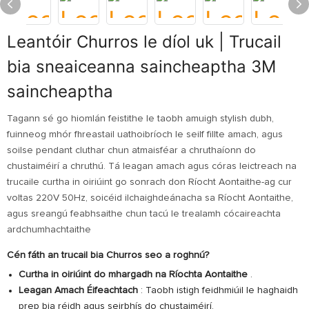
Leantóir Churros le díol uk | Trucail
bia sneaiceanna saincheaptha 3M
saincheaptha
Tagann sé go hiomlán feistithe le taobh amuigh stylish dubh,
fuinneog mhór fhreastail uathoibríoch le seilf fillte amach, agus
soilse pendant cluthar chun atmaisféar a chruthaíonn do
chustaiméirí a chruthú. Tá leagan amach agus córas leictreach na
trucaile curtha in oiriúint go sonrach don Ríocht Aontaithe-ag cur
voltas 220V 50Hz, soicéid ilchaighdeánacha sa Ríocht Aontaithe,
agus sreangú feabhsaithe chun tacú le trealamh cócaireachta
ardchumhachtaithe
Cén fáth an trucail bia Churros seo a roghnú?
Curtha in oiriúint do mhargadh na Ríochta Aontaithe
.
Leagan Amach Éifeachtach
: Taobh istigh feidhmiúil le haghaidh
prep bia réidh agus seirbhís do chustaiméirí.