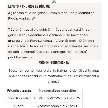
LEANTÓIR CHURROS LE DÍOL UK
Ag féachaint le do ghnó Curros a thosú nó a leathnú sa
Ríocht Aontaithe?
Tógtar ár trucail bia dubh 3-mhéadar dubh sa tSín go
gairmiúil agus déantar é a onnmhairiú le riachtanais
mhargaidh na Ríochta Aontaithe san áireamh. Dlúth ach
cumhachtach, tá an leantóir milseog soghluaiste seo foirfe
do fhéilte, margaí, bailte cois farraige, nó imeachtaí
príobháideacha.
PRÍOMH -SONRAÍOCHTAÍ
Tógtar ár leantóirí bia le díol le hábhair ardcháilíochta agus
ard-innealtóireacht chun marthanacht agus feidhmiúlacht a
chinntiú
Príomhscannán
Na sonraíleas sonraithe
Méid foriomlán
L300cm × W200cm × H230CM
Cineál
Acastóir aonair le 2 roth +