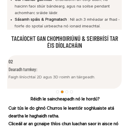
haicinn faoi stiúir bándearg, agus na soilse pendant
achomharc sráide láidir.
Sásamh spáis & Pragmatach
: Níl ach 3 mhéadar ar fhad -
foirfe do spotaí uirbeacha nó ionaid imeachtaí.
TACAÍOCHT GAN CHOMHOIRIÚNÚ & SEIRBHÍSÍ TAR
ÉIS DÍOLACHÁIN
02
Dearadh turnkey:
B
Faigh líníochtaí 2D agus 3D roimh an táirgeadh.
B
Réidh le saincheapadh nó le hordú?
Cuir tús le do ghnó Churros le leantóir soghluaiste atá
deartha le haghaidh ratha.
Cliceáil ar an gcnaipe thíos chun luachan saor in aisce nó