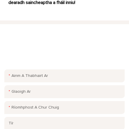
dearadh saincheaptha a fháil inniu!
FAIGH I DTEAGMHÁIL LINN.
Fág do r-phost nó d’uimhir theileafóin san fhoirm teagmhála
ionas gur féidir linn luachan saor in aisce a sheoladh chugat le
haghaidh ár raon leathan dearaí!
Ainm A Thabhairt Ar
Glaoigh Ar
Ríomhphost A Chur Chuig
Tír