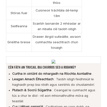
thíos
Cuisneoir tráchtála dé-temp
Stóras fuar
1.8m
Scairbh lasnairde 2 mhéadar ar
Seilfeanna
an mballa clé taobh istigh
Drawer Airgid suiteáilte, asraon
Gnéithe breise
cumhachta seachtrach chun
tosaigh
CÉN FÁTH AN TRUCAIL BIA CHURROS SEO A ROGHNÚ?
Curtha in oiriúint do mhargadh na Ríochta Aontaithe
.
Leagan Amach Éifeachtach
: Taobh istigh feidhmiúil le
haghaidh prep bia réidh agus seirbhís do chustaiméirí.
Plutach & Socrú Súgartha
: Ceangail le cumhacht agus
tús a chur le díol - níl aon mhionathruithe móra ag
teastáil.
Cur i láthair gairmiúil
: Cruthaíonn an corp dubh, na