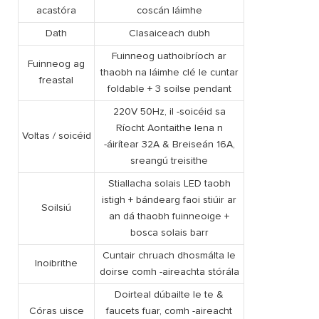
acastóra
coscán láimhe
Dath
Clasaiceach dubh
Fuinneog uathoibríoch ar
Fuinneog ag
thaobh na láimhe clé le cuntar
freastal
foldable + 3 soilse pendant
220V 50Hz, il -soicéid sa
Ríocht Aontaithe lena n
Voltas / soicéid
-áirítear 32A & Breiseán 16A,
sreangú treisithe
Stiallacha solais LED taobh
istigh + bándearg faoi stiúir ar
Soilsiú
an dá thaobh fuinneoige +
bosca solais barr
Cuntair chruach dhosmálta le
Inoibrithe
doirse comh -aireachta stórála
Doirteal dúbailte le te &
Córas uisce
faucets fuar, comh -aireacht