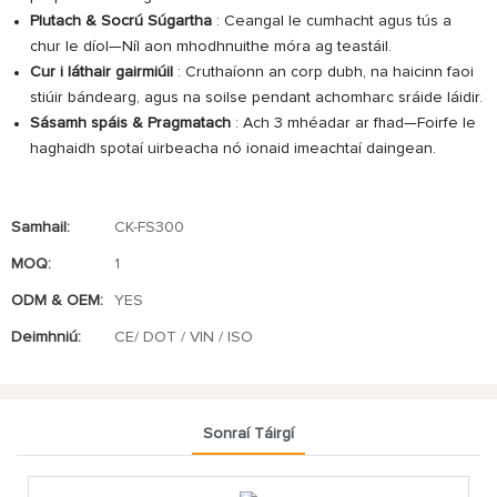
Plutach & Socrú Súgartha
: Ceangal le cumhacht agus tús a
chur le díol—Níl aon mhodhnuithe móra ag teastáil.
Cur i láthair gairmiúil
: Cruthaíonn an corp dubh, na haicinn faoi
stiúir bándearg, agus na soilse pendant achomharc sráide láidir.
Sásamh spáis & Pragmatach
: Ach 3 mhéadar ar fhad—Foirfe le
haghaidh spotaí uirbeacha nó ionaid imeachtaí daingean.
Samhail:
CK-FS300
MOQ:
1
ODM & OEM:
YES
Deimhniú:
CE/ DOT / VIN / ISO
Sonraí Táirgí