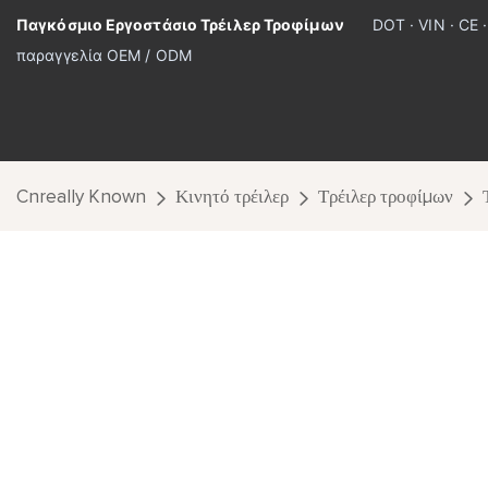
Παγκόσμιο Εργοστάσιο Τρέιλερ Τροφίμων
DOT · VIN · CE 
παραγγελία OEM / ODM
Cnreally Known
Κινητό τρέιλερ
Τρέιλερ τροφίμων