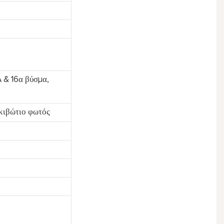
 & 16α βύσμα,
κιβώτιο φωτός