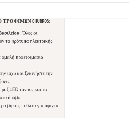
ΤΡΟΦΊΜΩΝ CHURROS;
Βασιλείου
: Όλες οι
ούν τα πρότυπα ηλεκτρικής
ια ομαλή προετοιμασία
στην ισχύ και ξεκινήστε την
σεις.
ι ροζ LED τόνους και τα
στο δρόμο.
τρα μήκος - τέλειο για σφιχτά