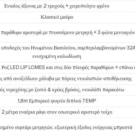
Ενιαίος άξονας με 2 τροχούς + χειροποίητο φρένο
Κλασικό μαύρο
παράθυρο αριστερά με πτυσσόμενο μετρητή + 3 φώτα μενταγιόν
υποδοχές του Ηνωμένου Βασιλείου, συμπεριλαμβανομένων 32A
ενισχυμένη καλωδίωση
 Ροζ LED LIP LOMES και στις δύο πλευρές παραθύρων + επάνω 
ς από ανοξείδωτο χάλυβα με πόρτες ντουλαπιών αποθήκευσης
ός νεροχύτης με ζεστό & κρύες βρύσες, ντουλάπι παρακάτω
1,8m Εμπορικό ψυγείο διπλού TEMP
2 μέτρα εναέρια ράφι στον εσωτερικό αριστερό τοίχο
ημένο συρτάρι μετρητών, εξωτερική έξοδος ενέργειας μπροστά