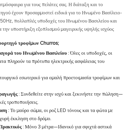
τμόσφαιρα για τους πελάτες σας. Η διάταξη και το
ηγού έχουν προσαρμοστεί ειδικά για το Ηνωμένο Βασίλειο-
 50Hz, πολλαπλές υποδοχές του Ηνωμένου Βασιλείου και
α την υποστήριξη εξοπλισμού μαγειρικής υψηλής ισχύος
ο φορτηγό τροφίμων Churros;
 αγορά του Ηνωμένου Βασιλείου
: Όλες οι υποδοχές, οι
ατα πληρούν τα πρότυπα ηλεκτρικής ασφάλειας του
ιτουργικό εσωτερικό για ομαλή προετοιμασία τροφίμων και
αραγωγής
: Συνδεθείτε στην ισχύ και ξεκινήστε την πώληση—
κές τροποποιήσεις.
ίαση
: Το μαύρο σώμα, οι ροζ LED τόνους και τα φώτα με
χυρή έκκληση στο δρόμο.
 Πρακτικός
: Μόνο 3 μέτρα—Ιδανικό για σφιχτά αστικά