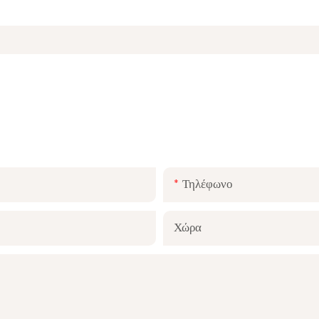
ΕΠΙΚΟΙΝΩΝΉΣΤΕ ΜΑΖΊ ΜΑΣ.
 σας στη φόρμα επικοινωνίας για να σας στείλουμε μια δωρεάν 
Τηλέφωνο
Χώρα