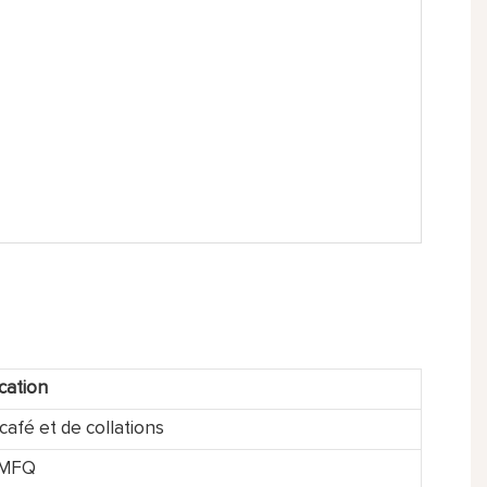
cation
afé et de collations
LMFQ