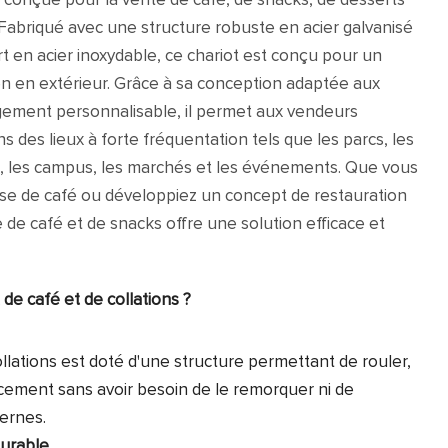
, conçue pour la vente de café, de snacks, de desserts
 Fabriqué avec une structure robuste en acier galvanisé
 en acier inoxydable, ce chariot est conçu pour un
n en extérieur. Grâce à sa conception adaptée aux
ement personnalisable, il permet aux vendeurs
ans des lieux à forte fréquentation tels que les parcs, les
s, les campus, les marchés et les événements. Que vous
ise de café ou développiez un concept de restauration
e de café et de snacks offre une solution efficace et
 de café et de collations ?
ollations est doté d'une structure permettant de rouler,
lacement sans avoir besoin de le remorquer ni de
ernes.
durable