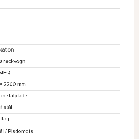
kation
-snackvogn
LMFQ
 × 2200 mm
 metalplade
t stål
ltag
tål / Plademetal