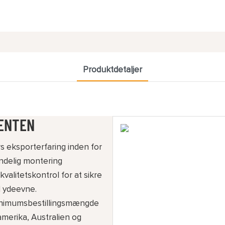
Produktdetaljer
CENTEN
s eksporterfaring inden for
endelig montering
alitetskontrol for at sikre
l ydeevne.
inimumsbestillingsmængde
amerika, Australien og