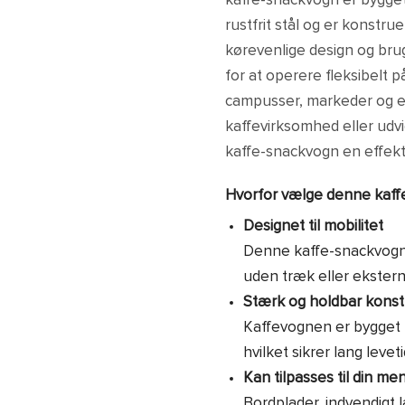
kaffe-snackvogn er bygget 
rustfrit stål og er konstru
kørevenlige design og bru
for at operere fleksibelt 
campusser, markeder og ev
kaffevirksomhed eller udv
kaffe-snackvogn en effekt
Hvorfor vælge denne kaff
Designet til mobilitet
Denne kaffe-snackvogn h
uden træk eller ekster
Stærk og holdbar konst
Kaffevognen er bygget me
hvilket sikrer lang leve
Kan tilpasses til din me
Bordplader, indvendigt 