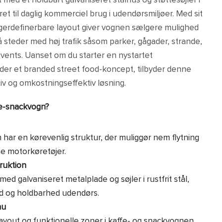
med et holdbart galvaniseret stålhus og støttesøjler i
eret til daglig kommerciel brug i udendørsmiljøer. Med sit
gerdefinerbare layout giver vognen sælgere mulighed
på steder med høj trafik såsom parker, gågader, strande,
ents. Uanset om du starter en nystartet
ider et branded street food-koncept, tilbyder denne
iv og omkostningseffektiv løsning.
e-snackvogn?
ar en kørevenlig struktur, der muliggør nem flytning
ne motorkøretøjer.
ruktion
d galvaniseret metalplade og søjler i rustfrit stål,
tid og holdbarhed udendørs.
nu
layout og funktionelle zoner i kaffe- og snackvognen