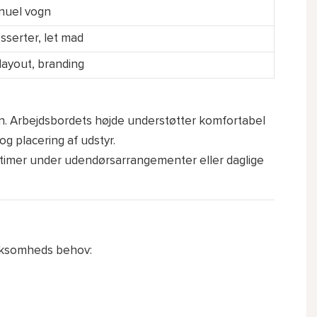
nuel vogn
sserter, let mad
 layout, branding
rden. Arbejdsbordets højde understøtter komfortabel
g placering af udstyr.
ftstimer under udendørsarrangementer eller daglige
virksomheds behov: