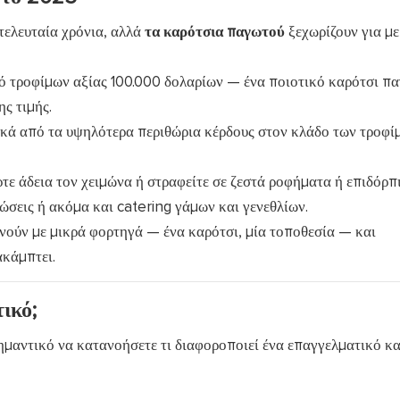
τελευταία χρόνια, αλλά
τα καρότσια παγωτού
ξεχωρίζουν για με
ό τροφίμων αξίας 100.000 δολαρίων — ένα ποιοτικό καρότσι π
ης τιμής.
κά από τα υψηλότερα περιθώρια κέρδους στον κλάδο των τροφ
τε άδεια τον χειμώνα ή στραφείτε σε ζεστά ροφήματα ή επιδόρπι
λώσεις ή ακόμα και catering γάμων και γενεθλίων.
ύν με μικρά φορτηγά — ένα καρότσι, μία τοποθεσία — και
ακάμπτει.
ικό;
ημαντικό να κατανοήσετε τι διαφοροποιεί ένα επαγγελματικό κ