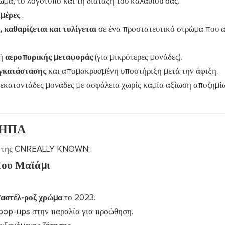
ώμα, το λογότυπο και τη διάταξη του καλαθιού σας.
ημέρες
.
, καθαρίζεται και τυλίγεται
σε ένα προστατευτικό στρώμα που α
ή
αεροπορικής μεταφοράς
(για μικρότερες μονάδες).
γκατάστασης
και απομακρυσμένη υποστήριξη μετά την άφιξη.
ι εκατοντάδες μονάδες με ασφάλεια χωρίς καμία αξίωση αποζημ
ς ΗΠΑ
τες της CNREALLY KNOWN:
του Μαϊάμι
παστέλ-ροζ χρώμα
το 2023.
 pop-ups στην παραλία για προώθηση.