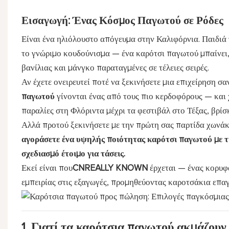
Εισαγωγή: Ένας Κόσμος Παγωτού σε Ρόδες
Είναι ένα ηλιόλουστο απόγευμα στην Καλιφόρνια. Παιδιά τ
το γνώριμο κουδούνισμα — ένα καρότσι παγωτού μπαίνει,
βανίλιας και μάνγκο παραταγμένες σε τέλειες σειρές.
Αν έχετε ονειρευτεί ποτέ να ξεκινήσετε μια επιχείρηση σαν
παγωτού
γίνονται ένας από τους πιο κερδοφόρους — και 
παραλίες στη Φλόριντα μέχρι τα φεστιβάλ στο Τέξας, βρίσ
Αλλά προτού ξεκινήσετε με την πρώτη σας παρτίδα χωνάκ
αγοράσετε ένα υψηλής ποιότητας καρότσι παγωτού με τι
σχεδιασμό έτοιμο για τάσεις.
Εκεί είναι που
CNREALLY KNOWN
έρχεται — ένας κορυ
εμπειρίας στις εξαγωγές, προμηθεύοντας καροτσάκια επα
1. Γιατί τα καρότσια παγωτού ακμάζουν