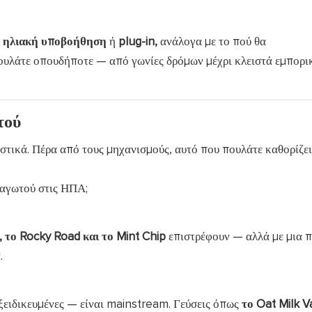
ε ηλιακή υποβοήθηση
ή
plug-in,
ανάλογα με το πού θα
 πουλάτε οπουδήποτε — από γωνίες δρόμων μέχρι κλειστά εμπορι
τού
τικά. Πέρα από τους μηχανισμούς, αυτό που πουλάτε καθορίζει
 παγωτού στις ΗΠΑ;
 το Rocky Road και το Mint Chip
επιστρέφουν — αλλά με μια π
.
εξειδικευμένες — είναι mainstream. Γεύσεις όπως
το Oat Milk Va