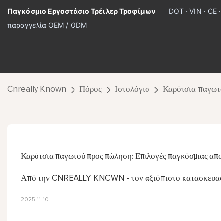
Παγκόσμιο Εργοστάσιο Τρέιλερ Τροφίμων
DOT · VIN · CE 
παραγγελία OEM / ODM
Cnreally Known
Πόρος
Ιστολόγιο
Καρότσια παγωτ
Καρότσια παγωτού προς πώληση: Επιλογές παγκόσμιας απ
Από την CNREALLY KNOWN - τον αξιόπιστο κατασκευασ
2025-11-10