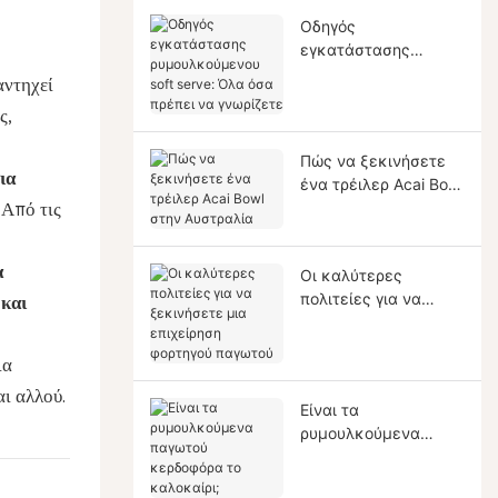
Οδηγός
εγκατάστασης
ρυμουλκούμενου soft
αντηχεί
serve: Όλα όσα
ς,
πρέπει να γνωρίζετε
Πώς να ξεκινήσετε
ια
ένα τρέιλερ Acai Bowl
στην Αυστραλία
 Από τις
α
Οι καλύτερες
πολιτείες για να
 και
ξεκινήσετε μια
επιχείρηση φορτηγού
ια
παγωτού
ι αλλού.
Είναι τα
ρυμουλκούμενα
παγωτού κερδοφόρα
το καλοκαίρι;