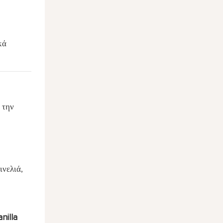
κά
 την
ινελιά,
nilla