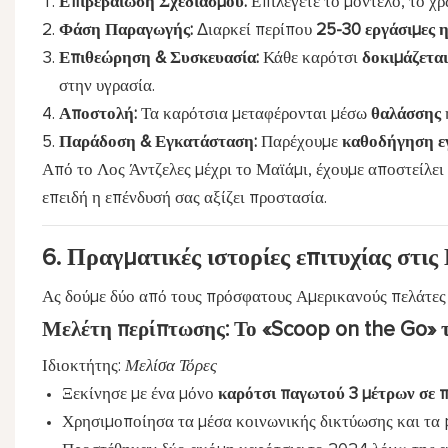
Επιβεβαίωση Σχεδιασμού:
Επιλέγετε το μοντέλο, το χρ
Φάση Παραγωγής:
Διαρκεί περίπου
25-30 εργάσιμες 
Επιθεώρηση & Συσκευασία:
Κάθε καρότσι
δοκιμάζεται
στην υγρασία.
Αποστολή:
Τα καρότσια μεταφέρονται μέσω
θαλάσσης
Παράδοση & Εγκατάσταση:
Παρέχουμε
καθοδήγηση ε
Από το Λος Άντζελες μέχρι το Μαϊάμι, έχουμε αποστείλε
επειδή η επένδυσή σας αξίζει προστασία.
6. Πραγματικές ιστορίες επιτυχίας στι
Ας δούμε δύο από τους πρόσφατους Αμερικανούς πελά
Μελέτη περίπτωσης: Το «Scoop on the Go» 
Ιδιοκτήτης:
Μελίσα Τόρες
Ξεκίνησε με ένα μόνο
καρότσι παγωτού 3 μέτρων σε 
Χρησιμοποίησα τα μέσα κοινωνικής δικτύωσης και τα