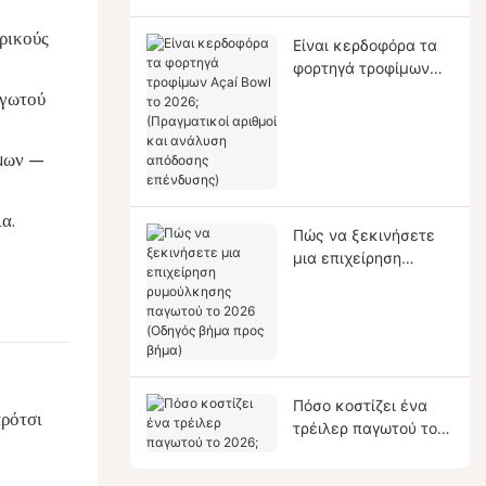
ρικούς
Είναι κερδοφόρα τα
φορτηγά τροφίμων
Açaí Bowl το 2026;
αγωτού
(Πραγματικοί αριθμοί
και ανάλυση
απόδοσης
ίμων —
επένδυσης)
α.
Πώς να ξεκινήσετε
μια επιχείρηση
ρυμούλκησης
παγωτού το 2026
(Οδηγός βήμα προς
βήμα)
Πόσο κοστίζει ένα
αρότσι
τρέιλερ παγωτού το
2026;