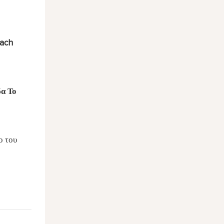
ach
δα
Το
ο του