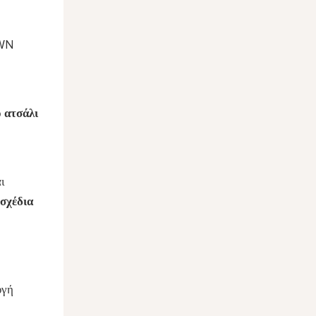
OWN
 ατσάλι
ι
 σχέδια
υγή