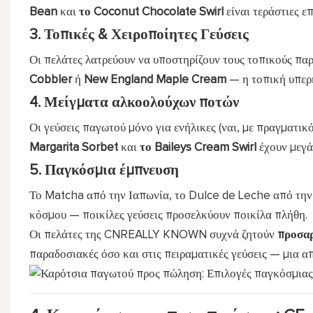
Bean
και
το Coconut Chocolate Swirl
είναι τεράστιες επ
3. Τοπικές & Χειροποίητες Γεύσεις
Οι πελάτες λατρεύουν να υποστηρίζουν τους τοπικούς πα
Cobbler
ή
New England Maple Cream
— η τοπική υπερη
4. Μείγματα αλκοολούχων ποτών
Οι γεύσεις παγωτού μόνο για ενήλικες (ναι, με πραγματικό
Margarita Sorbet
και
το Baileys Cream Swirl
έχουν μεγά
5. Παγκόσμια έμπνευση
Το Matcha από την Ιαπωνία, το Dulce de Leche από την 
κόσμου — ποικίλες γεύσεις προσελκύουν ποικίλα πλήθη.
Οι πελάτες της CNREALLY KNOWN συχνά ζητούν
προσαρ
παραδοσιακές όσο και στις πειραματικές γεύσεις — μια α