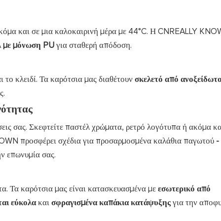
 ακόμα και σε μια καλοκαιρινή μέρα με 44°C. Η CNREALLY KN
λ με μόνωση PU
για σταθερή απόδοση.
ι το κλειδί. Τα καρότσια μας διαθέτουν
σκελετό από ανοξείδωτο
ς.
νότητας
εις σας. Σκεφτείτε παστέλ χρώματα, ρετρό λογότυπα ή ακόμα κα
KNOWN προσφέρει
σχέδια για προσαρμοσμένα καλάθια παγωτού
-
ην επωνυμία σας.
ητα. Τα καρότσια μας είναι κατασκευασμένα με
εσωτερικό από
ται εύκολα
και
σφραγισμένα καπάκια κατάψυξης
για την αποφ