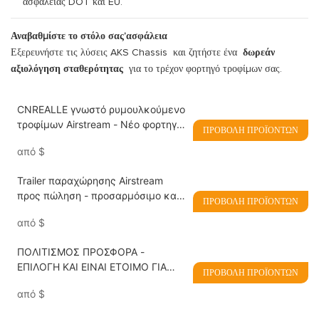
ασφαλείας DOT και EU.
Αναβαθμίστε το στόλο σας’ασφάλεια
Εξερευνήστε τις λύσεις AKS Chassis
και ζητήστε ένα
δωρεάν
αξιολόγηση σταθερότητας
για το τρέχον φορτηγό τροφίμων σας.
CNREALLE γνωστό ρυμουλκούμενο
τροφίμων Airstream - Νέο φορτηγό
ΠΡΟΒΟΛΉ ΠΡΟΪΌΝΤΩΝ
παγωτού προς πώληση
από
$
Trailer παραχώρησης Airstream
προς πώληση - προσαρμόσιμο και
ΠΡΟΒΟΛΉ ΠΡΟΪΌΝΤΩΝ
έτοιμο για την επιχείρησή σας
από
$
ΠΟΛΙΤΙΣΜΟΣ ΠΡΟΣΦΟΡΑ -
ΕΠΙΛΟΓΗ ΚΑΙ ΕΙΝΑΙ ΕΤΟΙΜΟ ΓΙΑ
ΠΡΟΒΟΛΉ ΠΡΟΪΌΝΤΩΝ
ΕΠΙΧΕΙΡΗΣΙΑ
από
$