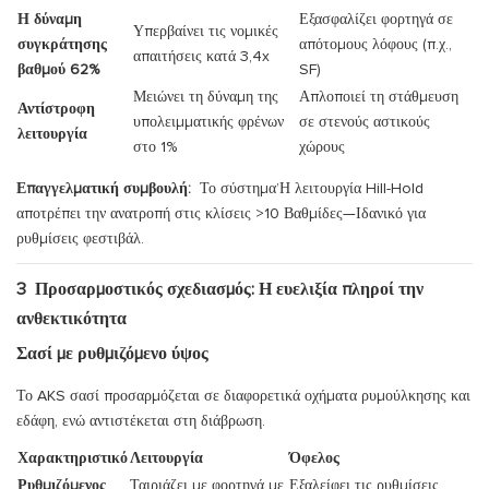
Η δύναμη
Εξασφαλίζει φορτηγά σε
Υπερβαίνει τις νομικές
συγκράτησης
απότομους λόφους (π.χ.,
απαιτήσεις κατά 3,4x
βαθμού 62%
SF)
Μειώνει τη δύναμη της
Απλοποιεί τη στάθμευση
Αντίστροφη
υπολειμματικής φρένων
σε στενούς αστικούς
λειτουργία
στο 1%
χώρους
Επαγγελματική συμβουλή:
Το σύστημα’Η λειτουργία Hill-Hold
αποτρέπει την ανατροπή στις κλίσεις >10 Βαθμίδες—Ιδανικό για
ρυθμίσεις φεστιβάλ.
3
Προσαρμοστικός σχεδιασμός: Η ευελιξία πληροί την
ανθεκτικότητα
Σασί με ρυθμιζόμενο ύψος
Το AKS σασί προσαρμόζεται σε διαφορετικά οχήματα ρυμούλκησης και
εδάφη, ενώ αντιστέκεται στη διάβρωση.
Χαρακτηριστικό
Λειτουργία
Όφελος
Ρυθμιζόμενος
Ταιριάζει με φορτηγά με
Εξαλείφει τις ρυθμίσεις