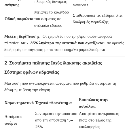
πλευρικές δυνάμεις
ανάγκης
swerves
Μειώνει το κύλινδρο
Σταθεροποιεί τις εξέδρες στις
Οδική ασφάλεια
του σώματος σε
διαδρομές περιέλιξης
ανώμαλο έδαφος
Μελέτη περίπτωσης:
Οι χειριστές που χρησιμοποιούν αναφορά
πλαισίου AKS
35% λιγότερα περιστατικά που σχετίζονται
σε ορεινές
διαδρομές σε σύγκριση με τα τυποποιημένα ρυμουλκούμενα.
2
Συστήματα πέδησης: Ισχύς διακοπής ακριβείας
Σύστημα φρένων αδρανείας
Μια λύση που ανταποκρίνεται αυτόματα που ρυθμίζει αυτόματα τη
δύναμη με βάση την κίνηση.
Επιπτώσεις στην
Χαρακτηριστικό
Τεχνικό πλεονέκτημα
ασφάλεια
Συντομεύει την απόσταση
Αποτρέπει συγκρούσεις
Αυτόματο
από την απόσταση 15–
πίσω στο τέλος της
φούρνο
25%
κυκλοφορίας