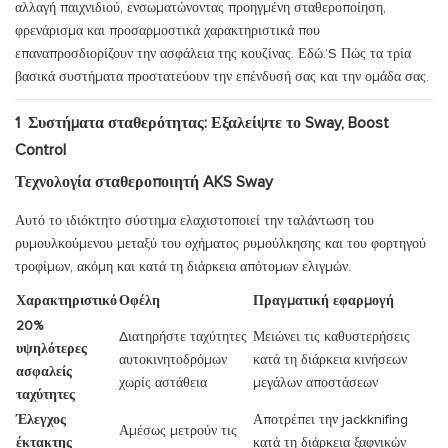
αλλαγή παιχνιδιού, ενσωματώνοντας προηγμένη σταθεροποίηση,
φρενάρισμα και προσαρμοστικά χαρακτηριστικά που
επαναπροσδιορίζουν την ασφάλεια της κουζίνας. Εδώ.’S Πώς τα τρία
βασικά συστήματα προστατεύουν την επένδυσή σας και την ομάδα σας.
1
Συστήματα σταθερότητας: Εξαλείψτε το Sway, Boost
Control
Τεχνολογία σταθεροποιητή AKS Sway
Αυτό το ιδιόκτητο σύστημα ελαχιστοποιεί την ταλάντωση του
ρυμουλκούμενου μεταξύ του οχήματος ρυμούλκησης και του φορτηγού
τροφίμων, ακόμη και κατά τη διάρκεια απότομων ελιγμών.
Χαρακτηριστικό
Οφέλη
Πραγματική εφαρμογή
20%
Διατηρήστε ταχύτητες
Μειώνει τις καθυστερήσεις
υψηλότερες
αυτοκινητοδρόμων
κατά τη διάρκεια κινήσεων
ασφαλείς
χωρίς αστάθεια
μεγάλων αποστάσεων
ταχύτητες
Έλεγχος
Αποτρέπει την jackknifing
Αμέσως μετρούν τις
έκτακτης
κατά τη διάρκεια ξαφνικών