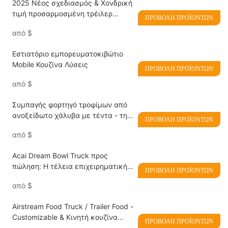
2025 Νέος σχεδιασμός & Χονδρική
τιμή προσαρμοσμένη τρέιλερ
ΠΡΟΒΟΛΉ ΠΡΟΪΌΝΤΩΝ
φορτηγού τροφίμων προς πώληση
από
$
με CE/DOT Certified
Εστιατόριο εμπορευματοκιβώτιο
Mobile Κουζίνα Λύσεις
ΠΡΟΒΟΛΉ ΠΡΟΪΌΝΤΩΝ
από
$
Συμπαγής φορτηγό τροφίμων από
ανοξείδωτο χάλυβα με τέντα - την
ΠΡΟΒΟΛΉ ΠΡΟΪΌΝΤΩΝ
ιδανική λύση για κινητά για
από
$
καλοκαιρινή υπηρεσία τροφίμων
Acai Dream Bowl Truck προς
πώληση: Η τέλεια επιχειρηματική
ΠΡΟΒΟΛΉ ΠΡΟΪΌΝΤΩΝ
λύση για κινητά για μπολ Acai,
από
$
smoothies, μιλκσέικ και παγωτά
Airstream Food Truck / Trailer Food -
Customizable & Κινητή κουζίνα
ΠΡΟΒΟΛΉ ΠΡΟΪΌΝΤΩΝ
υψηλής ποιότητας