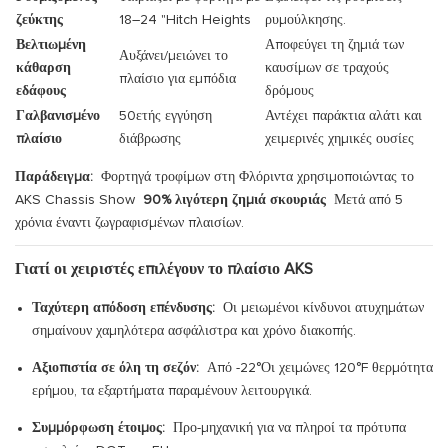
ζεύκτης
18–24 "Hitch Heights
ρυμούλκησης.
Βελτιωμένη
Αποφεύγει τη ζημιά των
Αυξάνει/μειώνει το
κάθαρση
καυσίμων σε τραχούς
πλαίσιο για εμπόδια
εδάφους
δρόμους
Γαλβανισμένο
50ετής εγγύηση
Αντέχει παράκτια αλάτι και
πλαίσιο
διάβρωσης
χειμερινές χημικές ουσίες
Παράδειγμα:
Φορτηγά τροφίμων στη Φλόριντα χρησιμοποιώντας το
AKS Chassis Show
90% λιγότερη ζημιά σκουριάς
Μετά από 5
χρόνια έναντι ζωγραφισμένων πλαισίων.
Γιατί οι χειριστές επιλέγουν το πλαίσιο AKS
Ταχύτερη απόδοση επένδυσης:
Οι μειωμένοι κίνδυνοι ατυχημάτων
σημαίνουν χαμηλότερα ασφάλιστρα και χρόνο διακοπής.
Αξιοπιστία σε όλη τη σεζόν:
Από -22°Οι χειμώνες 120°F θερμότητα
ερήμου, τα εξαρτήματα παραμένουν λειτουργικά.
Συμμόρφωση έτοιμος:
Προ-μηχανική για να πληροί τα πρότυπα