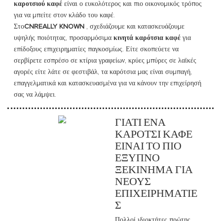
καροτσιού καφέ
είναι ο ευκολότερος και πιο οικονομικός τρόπος
για να μπείτε στον κλάδο του καφέ.
Στο
CNREALLY KNOWN
, σχεδιάζουμε και κατασκευάζουμε
υψηλής ποιότητας, προσαρμόσιμα
κινητά καρότσια καφέ
για
επίδοξους επιχειρηματίες παγκοσμίως. Είτε σκοπεύετε να
σερβίρετε εσπρέσο σε κτίρια γραφείων, κρύες μπύρες σε λαϊκές
αγορές είτε λάτε σε φεστιβάλ, τα καρότσια μας είναι συμπαγή,
επαγγελματικά και κατασκευασμένα για να κάνουν την επιχείρησή
σας να λάμψει.
ΓΙΑΤΊ ΈΝΑ
ΚΑΡΌΤΣΙ ΚΑΦΈ
ΕΊΝΑΙ ΤΟ ΠΙΟ
ΈΞΥΠΝΟ
ΞΕΚΊΝΗΜΑ ΓΙΑ
ΝΈΟΥΣ
ΕΠΙΧΕΙΡΗΜΑΤΊΕ
Σ
Πολλοί ιδιοκτήτες πρώτης