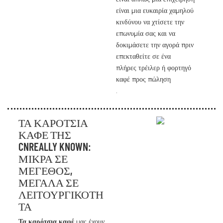
είναι μια ευκαιρία χαμηλού
κινδύνου να χτίσετε την
επωνυμία σας και να
δοκιμάσετε την αγορά πριν
επεκταθείτε σε ένα
πλήρες τρέιλερ ή φορτηγό
καφέ προς πώληση
.
ΤΑ ΚΑΡΌΤΣΙΑ
ΚΑΦΈ ΤΗΣ
CNREALLY KNOWN:
ΜΙΚΡΆ ΣΕ
ΜΈΓΕΘΟΣ,
ΜΕΓΆΛΑ ΣΕ
ΛΕΙΤΟΥΡΓΙΚΌΤΗ
ΤΑ
Τα καρότσια καφέ
μας έχουν