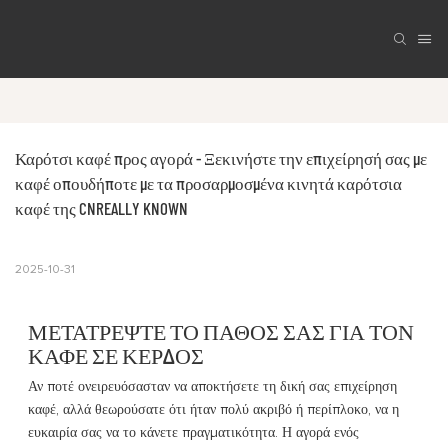
Καρότσι καφέ προς αγορά - Ξεκινήστε την επιχείρησή σας με 
καφέ οπουδήποτε με τα προσαρμοσμένα κινητά καρότσια 
καφέ της CNREALLY KNOWN
2025-10-31
ΜΕΤΑΤΡΈΨΤΕ ΤΟ ΠΆΘΟΣ ΣΑΣ ΓΙΑ ΤΟΝ
ΚΑΦΈ ΣΕ ΚΈΡΔΟΣ
Αν ποτέ ονειρευόσασταν να αποκτήσετε τη δική σας επιχείρηση
καφέ, αλλά θεωρούσατε ότι ήταν πολύ ακριβό ή περίπλοκο, να η
ευκαιρία σας να το κάνετε πραγματικότητα. Η αγορά ενός