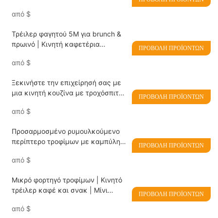
ανοξείδωτο χάλυβα
από
$
Τρέιλερ φαγητού 5M για brunch &
πρωινό | Κινητή καφετέρια
ΠΡΟΒΟΛΉ ΠΡΟΪΌΝΤΩΝ
κουζίνας για την αγορά του
από
$
Ηνωμένου Βασιλείου
Ξεκινήστε την επιχείρησή σας με
μια κινητή κουζίνα με τροχόσπιτο
ΠΡΟΒΟΛΉ ΠΡΟΪΌΝΤΩΝ
προς πώληση
από
$
Προσαρμοσμένο ρυμουλκούμενο
περίπτερο τροφίμων με καμπύλη
ΠΡΟΒΟΛΉ ΠΡΟΪΌΝΤΩΝ
κύβους | Κινητό καρότσι τροφίμων
από
$
προς πώληση
Μικρό φορτηγό τροφίμων | Κινητό
τρέιλερ καφέ και σνακ | Μίνι
ΠΡΟΒΟΛΉ ΠΡΟΪΌΝΤΩΝ
καρότσι τροφίμων για νεοσύστατη
από
$
επιχείρηση