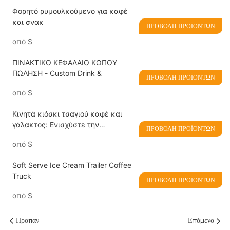
Φορητό ρυμουλκούμενο για καφέ
και σνακ
ΠΡΟΒΟΛΉ ΠΡΟΪΌΝΤΩΝ
από
$
ΠΙΝΑΚΤΙΚΟ ΚΕΦΑΛΑΙΟ ΚΟΠΟΥ
ΠΩΛΗΣΗ - Custom Drink &
ΠΡΟΒΟΛΉ ΠΡΟΪΌΝΤΩΝ
από
$
Κινητά κιόσκι τσαγιού καφέ και
γάλακτος: Ενισχύστε την
ΠΡΟΒΟΛΉ ΠΡΟΪΌΝΤΩΝ
επιχείρηση καφέ σας με
από
$
κινητικότητα και στυλ
Soft Serve Ice Cream Trailer Coffee
Truck
ΠΡΟΒΟΛΉ ΠΡΟΪΌΝΤΩΝ
από
$
Προπαν
Επόμενο