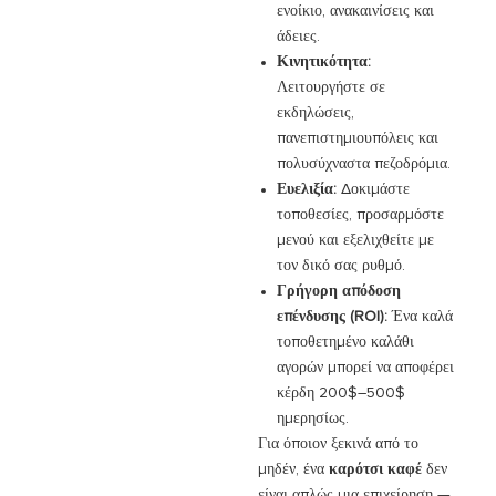
ενοίκιο, ανακαινίσεις και
άδειες.
Κινητικότητα:
Λειτουργήστε σε
εκδηλώσεις,
πανεπιστημιουπόλεις και
πολυσύχναστα πεζοδρόμια.
Ευελιξία:
Δοκιμάστε
τοποθεσίες, προσαρμόστε
μενού και εξελιχθείτε με
τον δικό σας ρυθμό.
Γρήγορη απόδοση
επένδυσης (ROI):
Ένα καλά
τοποθετημένο καλάθι
αγορών μπορεί να αποφέρει
κέρδη 200$–500$
ημερησίως.
Για όποιον ξεκινά από το
μηδέν, ένα
καρότσι καφέ
δεν
είναι απλώς μια επιχείρηση —