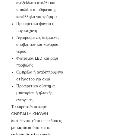
ανοξείδωτο ατσάλι και
ντουλάπι αποθήκευσης
κατάλληλο για τρόφιμα
Προαιρετικό ψυγείο ή
παγομηχανή
Αφαιρούμενες δεξαμενές
αποβλήτων και καθαρού
νερού
Φωτισμός LED και ράφι
προβολής
Ομπρέλα ή αναδιπλούμενο
στέγαστρο για σκιά
Προαιρετικό σύστημα
μπαταρίας ή ηλιακής
ενέργειας
Τα καροτσάκια καφέ
CNREALLY KNOWN
διατίθενται τόσο σε εκδόσεις
με καρότσι
όσο και σε
έκδοση με ηλεκτρικό