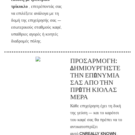
τρίκυκλο
, επιτρέποντάς σας
να επιλέξετε ανάλογα με τη
δομή της επιχείρησής σας —
εσωτερικούς σταθμούς καφέ,
υπαίθριες αγορές ή κινητές
διαδρομές πόλης.
ΠΡΟΣΑΡΜΟΓΉ:
ΔΗΜΙΟΥΡΓΉΣΤΕ
ΤΗΝ ΕΠΩΝΥΜΊΑ
ΣΑΣ ΑΠΌ ΤΗΝ
ΠΡΏΤΗ ΚΙΌΛΑΣ
ΜΈΡΑ
Κάθε επιχείρηση έχει τη δική
της γεύση — και το καρότσι
του καφέ σας θα πρέπει να το
αντικατοπτρίζει
αυτό.
CNREALLY KNOWN
,