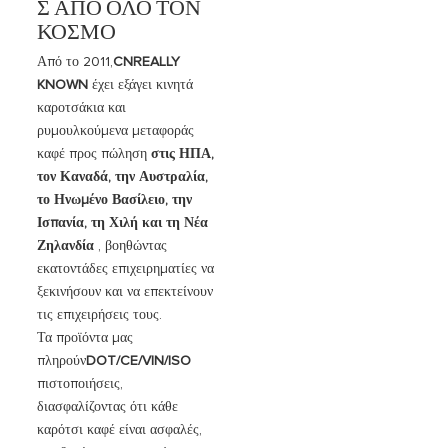
Σ ΑΠΌ ΌΛΟ ΤΟΝ
ΚΌΣΜΟ
Από το 2011,
CNREALLY
KNOWN
έχει εξάγει κινητά
καροτσάκια και
ρυμουλκούμενα μεταφοράς
καφέ προς πώληση
στις ΗΠΑ,
τον Καναδά, την Αυστραλία,
το Ηνωμένο Βασίλειο, την
Ισπανία, τη Χιλή και τη Νέα
Ζηλανδία
, βοηθώντας
εκατοντάδες επιχειρηματίες να
ξεκινήσουν και να επεκτείνουν
τις επιχειρήσεις τους.
Τα προϊόντα μας
πληρούν
DOT/CE/VIN/ISO
πιστοποιήσεις,
διασφαλίζοντας ότι κάθε
καρότσι καφέ είναι ασφαλές,