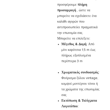
προσφέρουμε
πλήρη
προσαρμογή
, ώστε να
μπορείτε να σχεδιάσετε ένα
καλάθι αγορών που
αντιπροσωπεύει πραγματικά
την επωνυμία σας.
Μπορείτε να επιλέξετε:
Μέγεθος & Δομή:
Από
μίνι καρότσια 1,5 m έως
πλήρως εξοπλισμένα
περίπτερα 3 m
Χρωματικός συνδυασμός:
Φινίρισμα ξύλου vintage,
κομψοί μοντέρνοι τόνοι ή
τα χρώματα της επωνυμίας
σας
Εκτύπωση & Τυλίγματα
Λογοτύπου: