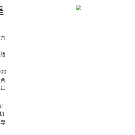
是
的方
得
群體
00
過合
一年
計
初
出專