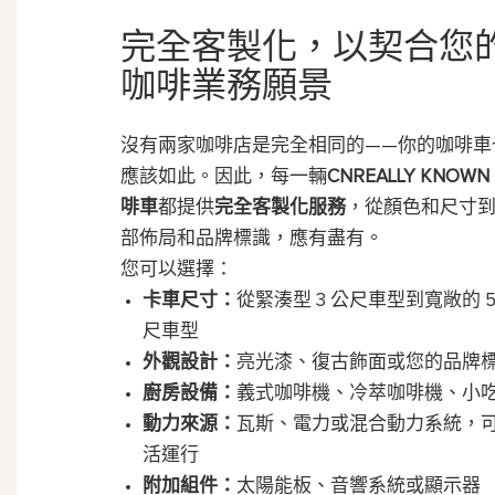
完全客製化，以契合您
咖啡業務願景
沒有兩家咖啡店是完全相同的——你的咖啡車
應該如此。因此，每一輛
CNREALLY KNOWN
啡車
都提供
完全客製化服務
，從顏色和尺寸
部佈局和品牌標識，應有盡有。
您可以選擇：
卡車尺寸：
從緊湊型 3 公尺車型到寬敞的 5
尺車型
外觀設計：
亮光漆、復古飾面或您的品牌
廚房設備：
義式咖啡機、冷萃咖啡機、小
動力來源：
瓦斯、電力或混合動力系統，
活運行
附加組件：
太陽能板、音響系統或顯示器