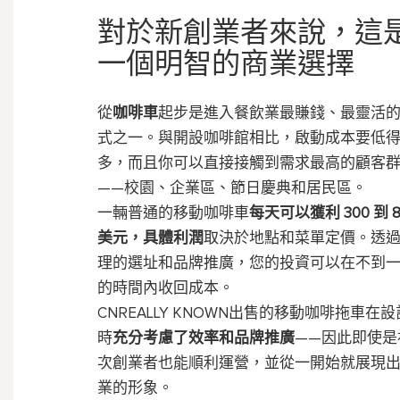
對於新創業者來說，這
一個明智的商業選擇
從
咖啡車
起步是進入餐飲業最賺錢、最靈活
式之一。與開設咖啡館相比，啟動成本要低
多，而且你可以直接接觸到需求最高的顧客
——校園、企業區、節日慶典和居民區。
一輛普通的移動咖啡車
每天可以獲利 300 到 8
美元，具體利潤
取決於地點和菜單定價。透
理的選址和品牌推廣，您的投資可以在不到
的時間內收回成本。
CNREALLY
KNOWN
出售的移動咖啡拖車
在設
時
充分考慮了效率和品牌推廣
——因此即使是
次創業者也能順利運營，並從一開始就展現
業的形象。