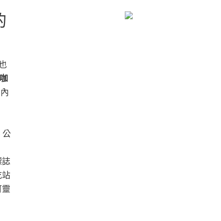
的
也
 咖
到內
 公
標誌
吃站
可靈