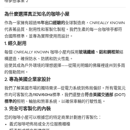
為什麼選擇真正知名的咖啡小屋
作為一家擁有超過
15年出口經驗的
全球製造商，CNREALLY KNOWN
代表著品質、耐用性和客製化製程。我們生產的每一台咖啡亭都符
合國際標準，並專為實際使用而設計。
1. 經久耐用
每個 CNREALLY KNOWN 咖啡小屋均採用
玻璃纖維、鋁和鋼框架
結
構建造，確保防水、防銹和防火性能。
這使其成為戶外環境的理想選擇——從陽光明媚的佛羅裡達州到多雨
的俄勒岡州。
2. 專為美國企業家設計
我們了解美國市場的獨特需求—從電力系統到佈局偏好。所有電氣元
件均可客製化為
110V/60Hz
標準，我們還整合
符合美國交通部 (DOT)
標準的
照明、輪胎和煞車系統，以確保車輛的行駛性能。
3. 完全可客製化的內裝
您的咖啡小屋可以根據您的特定商業計劃進行客製化：
義式咖啡吧佈局或全方位服務櫃檯