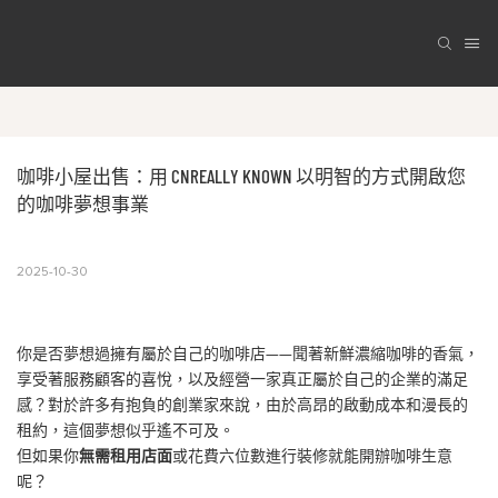
咖啡小屋出售：用 CNREALLY KNOWN 以明智的方式開啟您
的咖啡夢想事業
2025-10-30
你是否夢想過擁有屬於自己的咖啡店——聞著新鮮濃縮咖啡的香氣，
享受著服務顧客的喜悅，以及經營一家真正屬於自己的企業的滿足
感？對於許多有抱負的創業家來說，由於高昂的啟動成本和漫長的
租約，這個夢想似乎遙不可及。
但如果你
無需租用店面
或花費六位數進行裝修就能開辦咖啡生意
呢？