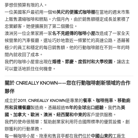
夢想但預算有限的人。
一位美國客戶最初用一個
10英尺的便攜式咖啡棚
在當地的週末市集
上販售濃縮咖啡和糕點。六個月內，由於銷售額穩定成長並累積了
忠實顧客，她便擴展到了第二個攤位。
澳洲另一位企業家將一家
名不見經傳的咖啡小屋
改造成了一家全天
候營業的汽車餐廳，選址巧妙地靠近一條繁忙的高速公路。憑藉著
極少的員工和穩定的每日銷售額，他的行動咖啡館在不到一年的時
間內就收回了成本。
我們的咖啡小屋曾出現在
婚禮、節慶、度假村和大學校園
，讓店主
可以靈活地抓住任何機會。
關於 CNREALLY KNOWN——您在行動咖啡創新領域的合作
夥伴
成立於
2011
,
CNREALLY KNOWN
是專業的
餐車、
咖啡拖車
、移動廁
所和貨櫃餐廳
製造商。憑藉超過
15年的全球出口經驗
，我們為
美
國、加拿大、歐洲、澳洲、紐西蘭和中東的
客戶提供服務。
我們的使命很簡單：幫助創業家利用符合國際標準的優質設備，創
辦獲利的行動業務。
每一輛咖啡小屋、拖車和售貨亭都在我們位於
中國山東的
工廠生