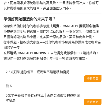
求，而無需承擔傳統咖啡館的高風險。一旦品牌發展壯大，你就可
以輕鬆擴展到更大的餐車，甚至開設固定門市。
準備好開始釀造你的未來了嗎？
如果你準備好將你的咖啡夢想變成
現實
，
CNREALLY
購買知名咖啡
小屋
是您最明智的選擇。我們將協助您設計一個客製化、價格合理
且獲得認證的咖啡小屋，完美契合您的品牌、菜單和商業計劃。
從小做起，懷抱遠大夢想——讓你的咖啡小屋成為你邁向成功咖啡帝
國的第一步。
立即聯絡 CNREALLY KNOWN
，以取得免費報價和 3D 設計諮詢。
讓我們一起打造您理想的咖啡小屋—從一杯濃縮咖啡開始。
2.5米訂製迷你餐車 | 緊湊型不鏽鋼移動廚房
查看產品
從
$
5米早午餐和早餐食品拖車 | 面向英國市場的移動咖
啡廚房
查看產品