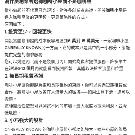
為什麼創業者選擇
咖啡小屋而不是咖啡館
從小做起並不代表目光短淺。對許多創業者來說，開設
咖啡小屋
是
進入咖啡產業的更明智、更具策略性的方式。
原因如下：
1. 投資更少，回報更快
開設實體咖啡館的成本很容易達到
6 萬到 15 萬美元
。一家咖啡小屋
CNREALLY KNOWN
另一方面，它的成本只是其中的一小部分，卻能
提供完整的咖啡服務。
您可以幾週內（而不是幾個月內）開始為顧客提供服務，許多業主
在短短
6-12 個月
內就能看到投資回報，具體取決於客流量和位置。
2. 無長期租賃承諾
咖啡小屋讓你擺脫房東和長期租約的束縛。你可以透過短期租賃或
合作，將咖啡小屋放置在人流量大的區域——如果生意下滑，還可以
搬遷。
這種靈活性使您可以測試不同的市場，最大限度地提高利潤，並降
低風險。
3. 小巧強大的設計
CNREALLY KNOWN 的咖啡小屋雖小卻功能強大。這些小屋的佈局