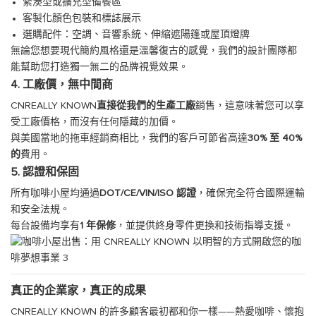
緊湊型或擴充型備餐區
客製化顏色包裝和標誌展示
選購配件：空調、音響系統、伸縮遮陽篷或屋頂燈牌
無論您想要現代簡約風格還是溫馨復古的感覺，我們的設計團隊都
能幫助您打造獨一無二的品牌視覺效果。
4. 工廠價，無中間商
CNREALLY KNOWN
直接從我們的生產工廠
銷售，這意味著您可以享
受工廠價格，而沒有任何隱藏的加價。
與美國當地的拖車經銷商相比，我們的客戶可節省高達
30% 至 40%
的
費用。
5. 認證和保固
所有咖啡小屋均通過
DOT/CE/VIN/ISO 認證
，確保完全符合國際運輸
和安全法規。
每台設備均享有
1 年保修
，並提供終身零件更換和技術指導支援。
真正的企業家，真正的成果
CNREALLY KNOWN 的許多顧客最初都和你一樣——熱愛咖啡、懷抱