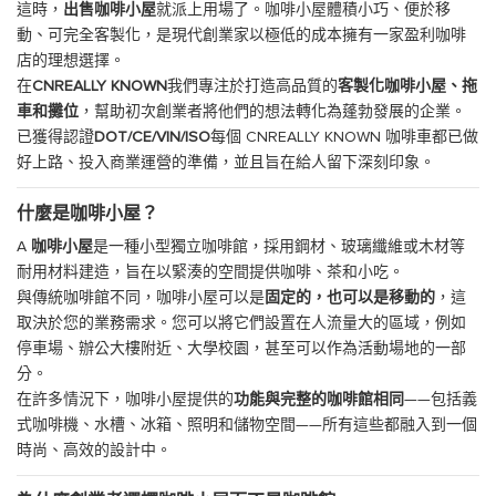
這時，
出售咖啡小屋
就派上用場了。咖啡小屋體積小巧、便於移
動、可完全客製化，是現代創業家以極低的成本擁有一家盈利咖啡
店的理想選擇。
在
CNREALLY KNOWN
我們專注於打造高品質的
客製化咖啡小屋、拖
車和攤位
，幫助初次創業者將他們的想法轉化為蓬勃發展的企業。
已獲得認證
DOT/CE/VIN/ISO
每個 CNREALLY KNOWN 咖啡車都已做
好上路、投入商業運營的準備，並且旨在給人留下深刻印象。
什麼是
咖啡小屋
？
A
咖啡小屋
是一種小型獨立咖啡館，採用鋼材、玻璃纖維或木材等
耐用材料建造，旨在以緊湊的空間提供咖啡、茶和小吃。
與傳統咖啡館不同，咖啡小屋可以是
固定的，也可以是移動的
，這
取決於您的業務需求。您可以將它們設置在人流量大的區域，例如
停車場、辦公大樓附近、大學校園，甚至可以作為活動場地的一部
分。
在許多情況下，咖啡小屋提供的
功能與完整的咖啡館相同
——包括義
式咖啡機、水槽、冰箱、照明和儲物空間——所有這些都融入到一個
時尚、高效的設計中。