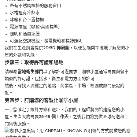
帶有不銹鋼櫃檯的服務窗口
水槽裡有冷熱水
冰箱和台下置物櫃
電源插座（歐盟/美國標準）
照明和通風系統
可選配空調機組、發電機箱和標誌照明
我們在生產前會提供
2D/3D 佈局圖
，以便您能夠準確地了解您的小
屋的外觀和功能。
步驟三：取得許可證和場地
請聯絡
當地衛生部門
以了解許可證要求。咖啡小屋通常需要與餐車
類似的許可證，包括水、衛生和電力方面的許可。
然後，尋找人流穩定的地點：商業區、市場、校園或熱門景點附
近。
第四步：訂購您的客製化咖啡小屋
一旦您確定了設計方案和選址，我們的工程師將開始建造您的小
屋。生產大約需要
25-45 個工作天
，之後我們將提供全球配送和上
門售後服務。