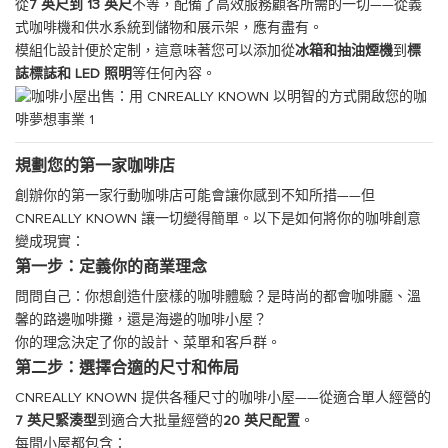
從
7 英尺到 13 英尺
不等，配備了高效服務顧客所需的一切——從義
式咖啡機和供水系統到儲物和展示架，應有盡有。
模組化設計便於定制，這意味著您可以添加從
冰箱和抽油煙機
到
標
誌標誌和 LED 照明
等任何內容。
規劃您的第一家咖啡店
創辦你的第一家行動咖啡店可能會讓你感到不知所措——但
CNREALLY KNOWN 讓一切變得簡單。以下是如何將你的咖啡創意
變成現實：
第一步：定義你的商業理念
問問自己：你想創造什麼樣的咖啡體驗？是時尚的都會咖啡廳、溫
馨的路邊咖啡攤，還是海邊的咖啡小屋？
你的理念決定了你的設計、菜單和客戶群。
第二步：選擇合適的尺寸和佈局
CNREALLY KNOWN 提供各種尺寸的咖啡小屋——從適合單人經營的
7 英尺緊湊型
到適合大批量經營的
20 英尺配置
。
每間小屋都包含：