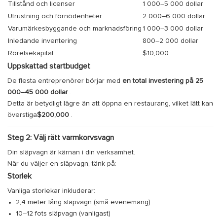
Tillstånd och licenser
1 000–5 000 dollar
Utrustning och förnödenheter
2 000–6 000 dollar
Varumärkesbyggande och marknadsföring
1 000–3 000 dollar
Inledande inventering
800–2 000 dollar
Rörelsekapital
$10,000
Uppskattad startbudget
De flesta entreprenörer börjar med
en total investering på 25
000–45 000 dollar
.
Detta är betydligt lägre än att öppna en restaurang, vilket lätt kan
överstiga
$200,000
.
Steg 2: Välj rätt varmkorvsvagn
Din släpvagn är kärnan i din verksamhet.
När du väljer en släpvagn, tänk på:
Storlek
Vanliga storlekar inkluderar:
2,4 meter lång släpvagn (små evenemang)
10–12 fots släpvagn (vanligast)