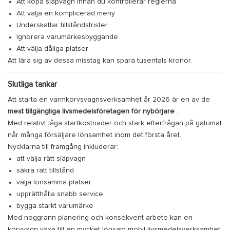
Att köpa släpvagn innan du kontrollerar reglerna
Att välja en komplicerad meny
Underskattar tillståndsfrister
Ignorera varumärkesbyggande
Att välja dåliga platser
Att lära sig av dessa misstag kan spara tusentals kronor.
Slutliga tankar
Att starta en varmkorvsvagnsverksamhet år 2026 är en av de
mest tillgängliga livsmedelsföretagen för nybörjare
.
Med relativt låga startkostnader och stark efterfrågan på gatumat
når många försäljare lönsamhet inom det första året.
Nycklarna till framgång inkluderar:
att välja rätt släpvagn
säkra rätt tillstånd
välja lönsamma platser
upprätthålla snabb service
bygga starkt varumärke
Med noggrann planering och konsekvent arbete kan en
korvvagn växa till en mycket lönsam mobil livsmedelsverksamhet.