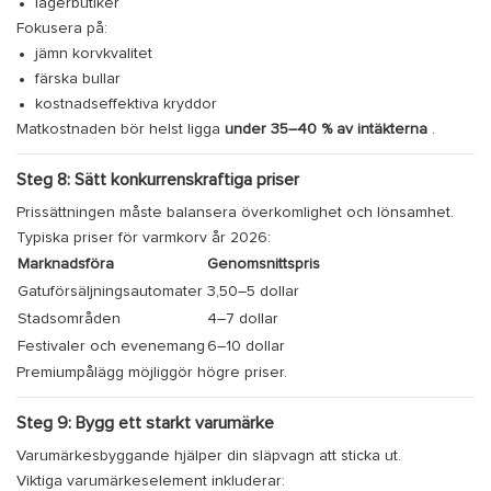
lagerbutiker
Fokusera på:
jämn korvkvalitet
färska bullar
kostnadseffektiva kryddor
Matkostnaden bör helst ligga
under 35–40 % av intäkterna
.
Steg 8: Sätt konkurrenskraftiga priser
Prissättningen måste balansera överkomlighet och lönsamhet.
Typiska priser för varmkorv år 2026:
Marknadsföra
Genomsnittspris
Gatuförsäljningsautomater
3,50–5 dollar
Stadsområden
4–7 dollar
Festivaler och evenemang
6–10 dollar
Premiumpålägg möjliggör högre priser.
Steg 9: Bygg ett starkt varumärke
Varumärkesbyggande hjälper din släpvagn att sticka ut.
Viktiga varumärkeselement inkluderar: