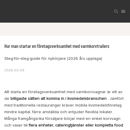
Hur man startar en företagsverksamhet med varmkorvtrailers
Steg-för-steg-guide för nybörjare (2026 års upplaga)
2026-03-09
Att starta en företagsverksamhet med varmkorvvagnar är ett av
de
billigaste sätten att komma in i livsmedelsbranschen
. Jämfört
med traditionella restauranger kräver mobila livsmedelsföretag
mindre kapital, färre anställda och erbjuder flexibla lokaler.
Många framgångsrika försäljare börjar med en enkel korvvagn
och växer till
flera enheter, cateringtjänster eller kompletta food