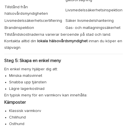
gatuförsäljning
Tillstånd från
Livsmedelssäkerhetsinspektion
hälsovårdsmyndigheten
Livsmedelssäkerhetscertifiering
Säker livsmedelshantering
Brandinspektion
Gas- och matlagningssäkerhet
Tillståndskostnaderna varierar beroende på stad och land.
Kontakta alltid din
lokala hälsovårdsmyndighet
innan du köper en
släpvagn.
Steg 5: Skapa en enkel meny
En enkel meny hjälper dig att:
Minska matsvinnet
Snabba upp tjänsten
Lägre lagerkostnad
En typisk meny för en varmkorv kan innehålla:
Kärnposter
Klassisk varmkorv
Chilihund
Osthund