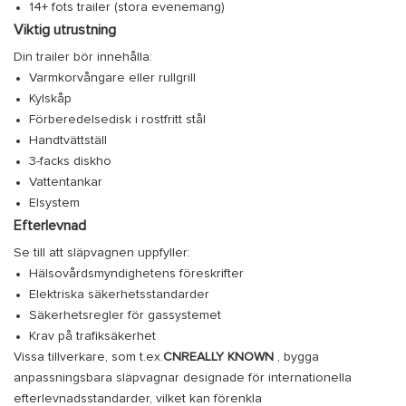
14+ fots trailer (stora evenemang)
Viktig utrustning
Din trailer bör innehålla:
Varmkorvångare eller rullgrill
Kylskåp
Förberedelsedisk i rostfritt stål
Handtvättställ
3-facks diskho
Vattentankar
Elsystem
Efterlevnad
Se till att släpvagnen uppfyller:
Hälsovårdsmyndighetens föreskrifter
Elektriska säkerhetsstandarder
Säkerhetsregler för gassystemet
Krav på trafiksäkerhet
Vissa tillverkare, som t.ex.
CNREALLY KNOWN
, bygga
anpassningsbara släpvagnar designade för internationella
efterlevnadsstandarder, vilket kan förenkla