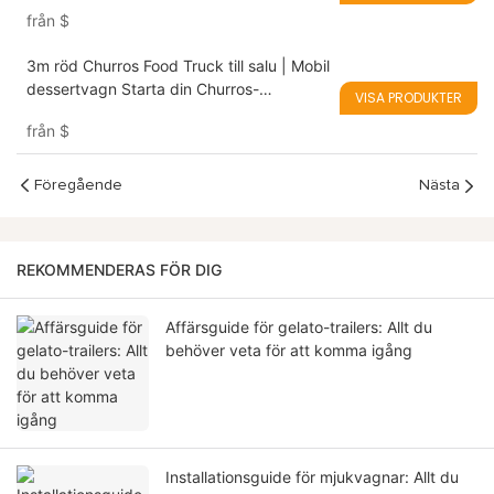
asiatisk gatumat och vegansk snabbmat
från
$
3m röd Churros Food Truck till salu | Mobil
dessertvagn Starta din Churros-
VISA PRODUKTER
verksamhet var som helst
från
$
Föregående
Nästa
REKOMMENDERAS FÖR DIG
Affärsguide för gelato-trailers: Allt du
behöver veta för att komma igång
Installationsguide för mjukvagnar: Allt du