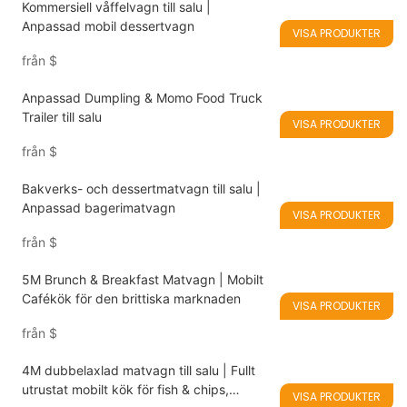
Kommersiell våffelvagn till salu |
Anpassad mobil dessertvagn
VISA PRODUKTER
från
$
Anpassad Dumpling & Momo Food Truck
Trailer till salu
VISA PRODUKTER
från
$
Bakverks- och dessertmatvagn till salu |
Anpassad bagerimatvagn
VISA PRODUKTER
från
$
5M Brunch & Breakfast Matvagn | Mobilt
Cafékök för den brittiska marknaden
VISA PRODUKTER
från
$
4M dubbelaxlad matvagn till salu | Fullt
utrustat mobilt kök för fish & chips,
VISA PRODUKTER