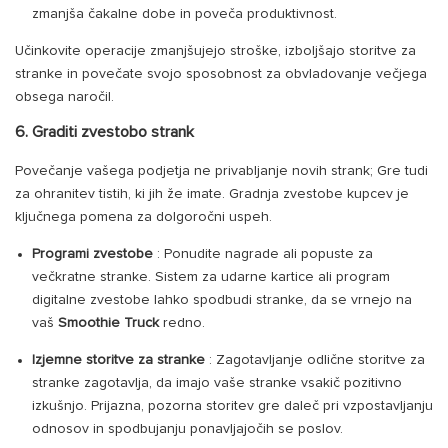
zmanjša čakalne dobe in poveča produktivnost.
Učinkovite operacije zmanjšujejo stroške, izboljšajo storitve za
stranke in povečate svojo sposobnost za obvladovanje večjega
obsega naročil.
6. Graditi zvestobo strank
Povečanje vašega podjetja ne privabljanje novih strank; Gre tudi
za ohranitev tistih, ki jih že imate. Gradnja zvestobe kupcev je
ključnega pomena za dolgoročni uspeh.
Programi zvestobe
: Ponudite nagrade ali popuste za
večkratne stranke. Sistem za udarne kartice ali program
digitalne zvestobe lahko spodbudi stranke, da se vrnejo na
vaš
Smoothie Truck
redno.
Izjemne storitve za stranke
: Zagotavljanje odlične storitve za
stranke zagotavlja, da imajo vaše stranke vsakič pozitivno
izkušnjo. Prijazna, pozorna storitev gre daleč pri vzpostavljanju
odnosov in spodbujanju ponavljajočih se poslov.