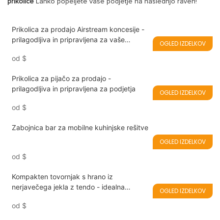
prikolice
Lahko popeljete vaše podjetje na naslednjo raven!
Prikolica za prodajo Airstream koncesije -
prilagodljiva in pripravljena za vaše
OGLED IZDELKOV
podjetje
od
$
Prikolica za pijačo za prodajo -
prilagodljiva in pripravljena za podjetja
OGLED IZDELKOV
od
$
Zabojnica bar za mobilne kuhinjske rešitve
OGLED IZDELKOV
od
$
Kompakten tovornjak s hrano iz
nerjavečega jekla z tendo - idealna
OGLED IZDELKOV
mobilna rešitev za poletno prehrano
od
$