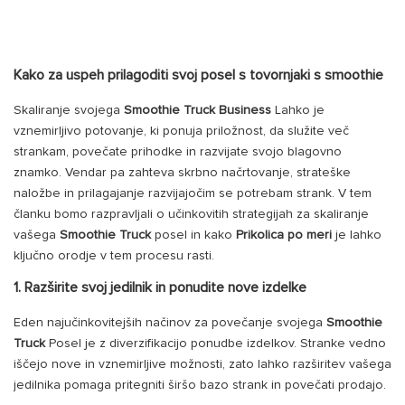
Kako za uspeh prilagoditi svoj posel s tovornjaki s smoothie
Skaliranje svojega
Smoothie Truck Business
Lahko je
vznemirljivo potovanje, ki ponuja priložnost, da služite več
strankam, povečate prihodke in razvijate svojo blagovno
znamko. Vendar pa zahteva skrbno načrtovanje, strateške
naložbe in prilagajanje razvijajočim se potrebam strank. V tem
članku bomo razpravljali o učinkovitih strategijah za skaliranje
vašega
Smoothie Truck
posel in kako
Prikolica po meri
je lahko
ključno orodje v tem procesu rasti.
1. Razširite svoj jedilnik in ponudite nove izdelke
Eden najučinkovitejših načinov za povečanje svojega
Smoothie
Truck
Posel je z diverzifikacijo ponudbe izdelkov. Stranke vedno
iščejo nove in vznemirljive možnosti, zato lahko razširitev vašega
jedilnika pomaga pritegniti širšo bazo strank in povečati prodajo.