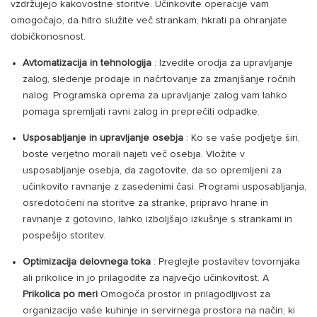
vzdržujejo kakovostne storitve. Učinkovite operacije vam
omogočajo, da hitro služite več strankam, hkrati pa ohranjate
dobičkonosnost.
Avtomatizacija in tehnologija
: Izvedite orodja za upravljanje
zalog, sledenje prodaje in načrtovanje za zmanjšanje ročnih
nalog. Programska oprema za upravljanje zalog vam lahko
pomaga spremljati ravni zalog in preprečiti odpadke.
Usposabljanje in upravljanje osebja
: Ko se vaše podjetje širi,
boste verjetno morali najeti več osebja. Vložite v
usposabljanje osebja, da zagotovite, da so opremljeni za
učinkovito ravnanje z zasedenimi časi. Programi usposabljanja,
osredotočeni na storitve za stranke, pripravo hrane in
ravnanje z gotovino, lahko izboljšajo izkušnje s strankami in
pospešijo storitev.
Optimizacija delovnega toka
: Preglejte postavitev tovornjaka
ali prikolice in jo prilagodite za največjo učinkovitost. A
Prikolica po meri
Omogoča prostor in prilagodljivost za
organizacijo vaše kuhinje in servirnega prostora na način, ki