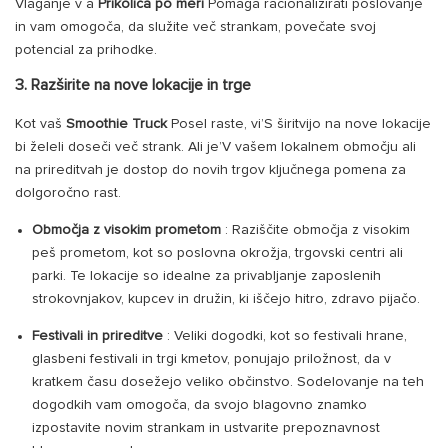
Vlaganje v a
Prikolica po meri
Pomaga racionalizirati poslovanje
in vam omogoča, da služite več strankam, povečate svoj
potencial za prihodke.
3. Razširite na nove lokacije in trge
Kot vaš
Smoothie Truck
Posel raste, vi’S širitvijo na nove lokacije
bi želeli doseči več strank. Ali je’V vašem lokalnem območju ali
na prireditvah je dostop do novih trgov ključnega pomena za
dolgoročno rast.
Območja z visokim prometom
: Raziščite območja z visokim
peš prometom, kot so poslovna okrožja, trgovski centri ali
parki. Te lokacije so idealne za privabljanje zaposlenih
strokovnjakov, kupcev in družin, ki iščejo hitro, zdravo pijačo.
Festivali in prireditve
: Veliki dogodki, kot so festivali hrane,
glasbeni festivali in trgi kmetov, ponujajo priložnost, da v
kratkem času dosežejo veliko občinstvo. Sodelovanje na teh
dogodkih vam omogoča, da svojo blagovno znamko
izpostavite novim strankam in ustvarite prepoznavnost