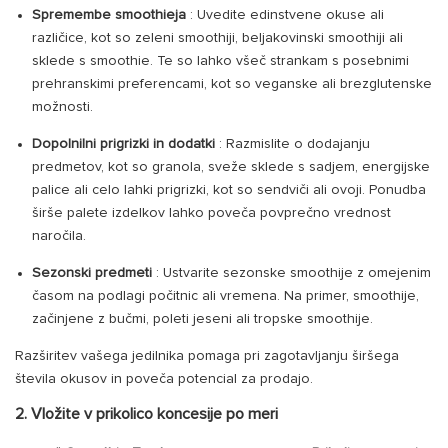
Spremembe smoothieja
: Uvedite edinstvene okuse ali
različice, kot so zeleni smoothiji, beljakovinski smoothiji ali
sklede s smoothie. Te so lahko všeč strankam s posebnimi
prehranskimi preferencami, kot so veganske ali brezglutenske
možnosti.
Dopolnilni prigrizki in dodatki
: Razmislite o dodajanju
predmetov, kot so granola, sveže sklede s sadjem, energijske
palice ali celo lahki prigrizki, kot so sendviči ali ovoji. Ponudba
širše palete izdelkov lahko poveča povprečno vrednost
naročila.
Sezonski predmeti
: Ustvarite sezonske smoothije z omejenim
časom na podlagi počitnic ali vremena. Na primer, smoothije,
začinjene z bučmi, poleti jeseni ali tropske smoothije.
Razširitev vašega jedilnika pomaga pri zagotavljanju širšega
števila okusov in poveča potencial za prodajo.
2. Vložite v prikolico koncesije po meri