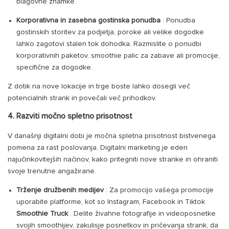
blagovne znamke.
Korporativna in zasebna gostinska ponudba
: Ponudba
gostinskih storitev za podjetja, poroke ali velike dogodke
lahko zagotovi stalen tok dohodka. Razmislite o ponudbi
korporativnih paketov, smoothie palic za zabave ali promocije,
specifične za dogodke.
Z dotik na nove lokacije in trge boste lahko dosegli več
potencialnih strank in povečali več prihodkov.
4. Razviti močno spletno prisotnost
V današnji digitalni dobi je močna spletna prisotnost bistvenega
pomena za rast poslovanja. Digitalni marketing je eden
najučinkovitejših načinov, kako pritegniti nove stranke in ohraniti
svoje trenutne angažirane.
Trženje družbenih medijev
: Za promocijo vašega promocije
uporabite platforme, kot so Instagram, Facebook in Tiktok
Smoothie Truck
. Delite živahne fotografije in videoposnetke
svojih smoothijev, zakulisje posnetkov in pričevanja strank, da