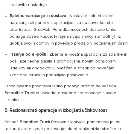
sestavite naslednje.
Spletno naročanje in dostava
: Nastavite spletni sistem
naročanja ali partner z aplikacijami za dostavo, kot sta
UberEats ali GrubHub. Ponudba možnosti dostave lahko
pomaga doseči kupce, ki raje uživajo v svojih smoothijih iz
udobja svojih domov in povečajo prodajo v počasnejših časih.
Trženje po e -pošti
: Zberite e -poštna sporočila za stranke in
pošiljajte redna glasila s promocijami, novimi ponudbami
izdelkov ali dogodkov. Obveščanje strank bo povečalo
zvestobo strank in ponavljalo poslovanje.
Trdna spletna prisotnost lahko poganja promet do vašega
Smoothie Truck
in ustvarite dosledno sodelovanje s svojo
stranko.
5. Racionalizirati operacije in izboljšati učinkovitost
Kot vaš
Smoothie Truck
Poslovne lestvice, pomembno je, da
racionalizirate svoje poslovanje, da ohranijo nizke stroške in