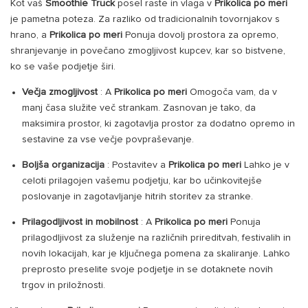
Kot vaš
Smoothie Truck
posel raste in vlaga v
Prikolica po meri
je pametna poteza. Za razliko od tradicionalnih tovornjakov s
hrano, a
Prikolica po meri
Ponuja dovolj prostora za opremo,
shranjevanje in povečano zmogljivost kupcev, kar so bistvene,
ko se vaše podjetje širi.
Večja zmogljivost
: A
Prikolica po meri
Omogoča vam, da v
manj časa služite več strankam. Zasnovan je tako, da
maksimira prostor, ki zagotavlja prostor za dodatno opremo in
sestavine za vse večje povpraševanje.
Boljša organizacija
: Postavitev a
Prikolica po meri
Lahko je v
celoti prilagojen vašemu podjetju, kar bo učinkovitejše
poslovanje in zagotavljanje hitrih storitev za stranke.
Prilagodljivost in mobilnost
: A
Prikolica po meri
Ponuja
prilagodljivost za služenje na različnih prireditvah, festivalih in
novih lokacijah, kar je ključnega pomena za skaliranje. Lahko
preprosto preselite svoje podjetje in se dotaknete novih
trgov in priložnosti.