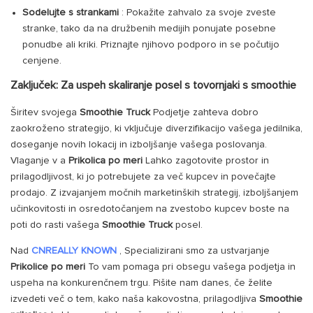
Sodelujte s strankami
: Pokažite zahvalo za svoje zveste
stranke, tako da na družbenih medijih ponujate posebne
ponudbe ali kriki. Priznajte njihovo podporo in se počutijo
cenjene.
Zaključek: Za uspeh skaliranje posel s tovornjaki s smoothie
Širitev svojega
Smoothie Truck
Podjetje zahteva dobro
zaokroženo strategijo, ki vključuje diverzifikacijo vašega jedilnika,
doseganje novih lokacij in izboljšanje vašega poslovanja.
Vlaganje v a
Prikolica po meri
Lahko zagotovite prostor in
prilagodljivost, ki jo potrebujete za več kupcev in povečajte
prodajo. Z izvajanjem močnih marketinških strategij, izboljšanjem
učinkovitosti in osredotočanjem na zvestobo kupcev boste na
poti do rasti vašega
Smoothie Truck
posel.
Nad
CNREALLY KNOWN
, Specializirani smo za ustvarjanje
Prikolice po meri
To vam pomaga pri obsegu vašega podjetja in
uspeha na konkurenčnem trgu. Pišite nam danes, če želite
izvedeti več o tem, kako naša kakovostna, prilagodljiva
Smoothie