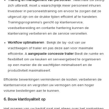
Training en management van personeel
: Naarmate uw bedrijf
zich uitbreidt, moet u waarschijnlijk meer personeel inhuren.
Investeer in personeelstraining om ervoor te zorgen dat ze
uitgerust zijn om de drukke tijden efficiënt af te handelen.
Trainingsprogramma's gericht op klantenservice,
voedselbereiding en contante hantering kunnen de
klantervaring verbeteren en de service versnellen.
Workflow optimaliseren
: Bekijk de lay -out van uw
vrachtwagen of trailer en pas deze aan voor maximale
efficiëntie. A
aangepaste concessie trailer
Biedt de ruimte en
flexibiliteit om uw keuken en serveergebied te organiseren
op een manier die de wachttijden minimaliseert en de
productiviteit maximaliseert.
Efficiënte bewerkingen verminderen de kosten, verbeteren de
klantenservice en vergroten uw vermogen om een ​​hoger
volume bestellingen aan te kunnen.
6. Bouw klantloyaliteit op
Het groeien van uw bedrijf gaat niet alleen over het aantrekken