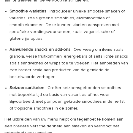
aan te trekken en de verkoop te stimuleren.
Smoothie -variaties
: Introduceer unieke smootse smaken of
variaties, zoals groene smoothies, eiwitsmoothies of
smoothiekommen. Deze kunnen klanten aanspreken met
specifieke voedingsvoorkeuren, zoals veganistische of
glutenvrije opties.
Aanvullende snacks en add-ons
: Overweeg om items zoals
granola, verse fruitkommen, energiebars of zelfs lichte snacks
zoals sandwiches of wraps toe te voegen. Het aanbieden van
een breder scala aan producten kan de gemiddelde
bestelwaarde verhogen.
Seizoensartikelen
: Creëer seizoensgebonden smoothies
met beperkte tijd op basis van vakanties of het weer.
Bijvoorbeeld, met pompoen gekruide smoothies in de herfst
of tropische smoothies in de zomer.
Het uitbreiden van uw menu helpt om tegemoet te komen aan
een bredere verscheidenheid aan smaken en verhoogt het