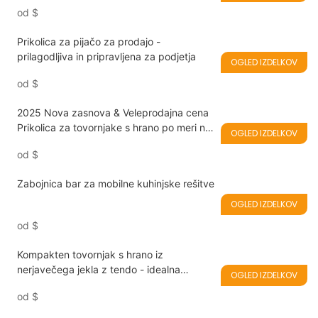
podjetje
od
$
Prikolica za pijačo za prodajo -
prilagodljiva in pripravljena za podjetja
OGLED IZDELKOV
od
$
2025 Nova zasnova & Veleprodajna cena
Prikolica za tovornjake s hrano po meri na
OGLED IZDELKOV
prodaj s certifikatom CE/DOT
od
$
Zabojnica bar za mobilne kuhinjske rešitve
OGLED IZDELKOV
od
$
Kompakten tovornjak s hrano iz
nerjavečega jekla z tendo - idealna
OGLED IZDELKOV
mobilna rešitev za poletno prehrano
od
$