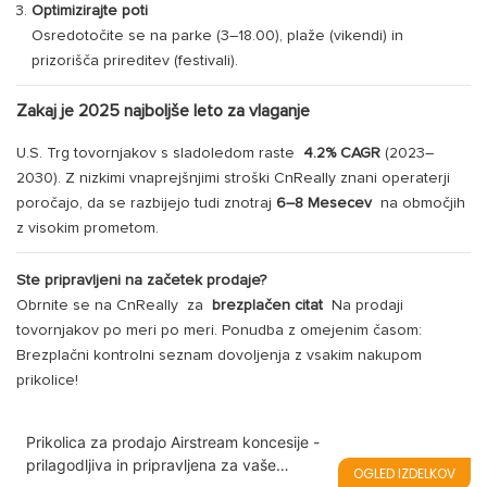
Optimizirajte poti
Osredotočite se na parke (3–18.00), plaže (vikendi) in
prizorišča prireditev (festivali).
Zakaj je 2025 najboljše leto za vlaganje
U.S. Trg tovornjakov s sladoledom raste
4.2% CAGR
(2023–
2030). Z nizkimi vnaprejšnjimi stroški CnReally znani operaterji
poročajo, da se razbijejo tudi znotraj
6–8 Mesecev
na območjih
z visokim prometom.
Ste pripravljeni na začetek prodaje?
Obrnite se na CnReally
za
brezplačen citat
Na prodaji
tovornjakov po meri po meri. Ponudba z omejenim časom:
Brezplačni kontrolni seznam dovoljenja z vsakim nakupom
prikolice!
Prikolica za prodajo Airstream koncesije -
prilagodljiva in pripravljena za vaše
OGLED IZDELKOV