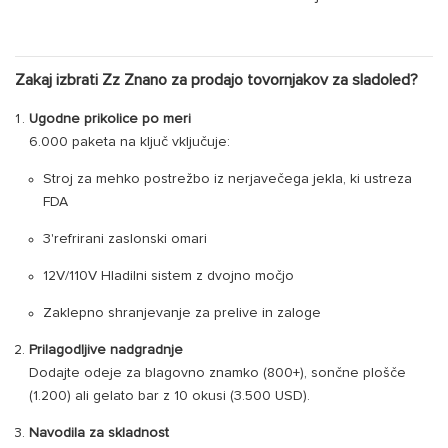
Zakaj izbrati Zz Znano za prodajo tovornjakov za sladoled?
Ugodne prikolice po meri
6.000 paketa na ključ vključuje:
Stroj za mehko postrežbo iz nerjavečega jekla, ki ustreza
FDA
3'refrirani zaslonski omari
12V/110V Hladilni sistem z dvojno močjo
Zaklepno shranjevanje za prelive in zaloge
Prilagodljive nadgradnje
Dodajte odeje za blagovno znamko (800+), sončne plošče
(1.200) ali gelato bar z 10 okusi (3.500 USD).
Navodila za skladnost