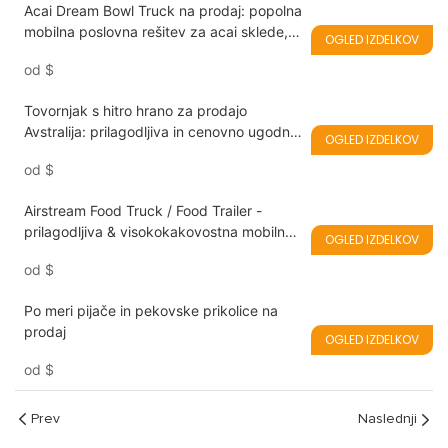
Acai Dream Bowl Truck na prodaj: popolna
mobilna poslovna rešitev za acai sklede,
OGLED IZDELKOV
smoothije, mlečne kolačke in sladolede
od
$
Tovornjak s hitro hrano za prodajo
Avstralija: prilagodljiva in cenovno ugodna
OGLED IZDELKOV
rešitev
od
$
Airstream Food Truck / Food Trailer -
prilagodljiva & visokokakovostna mobilna
OGLED IZDELKOV
kuhinja
od
$
Po meri pijače in pekovske prikolice na
prodaj
OGLED IZDELKOV
od
$
Prev
Naslednji