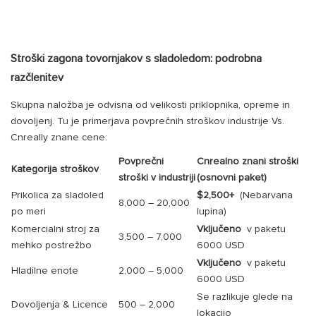
Stroški zagona tovornjakov s sladoledom: podrobna
razčlenitev
Skupna naložba je odvisna od velikosti priklopnika, opreme in
dovoljenj. Tu je primerjava povprečnih stroškov industrije Vs.
Cnreally znane cene:
Povprečni
Cnrealno znani stroški
Kategorija stroškov
stroški v industriji
(osnovni paket)
Prikolica za sladoled
$2,500+
(Nebarvana
8,000
–
20,000
po meri
lupina)
Komercialni stroj za
Vključeno
v paketu
3,500
–
7,000
mehko postrežbo
6000 USD
Vključeno
v paketu
Hladilne enote
2,000
–
5,000
6000 USD
Se razlikuje glede na
Dovoljenja & Licence
500
–
2,000
lokacijo