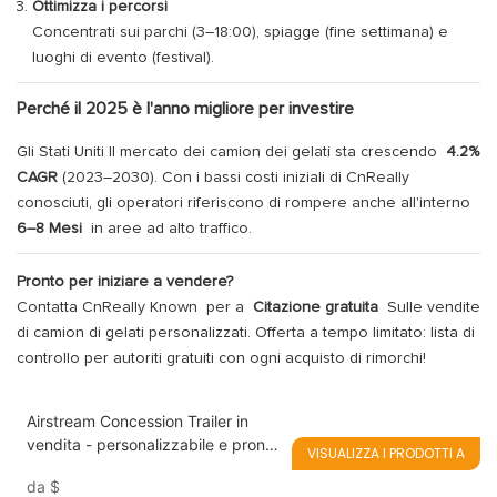
Ottimizza i percorsi
Concentrati sui parchi (3–18:00), spiagge (fine settimana) e
luoghi di evento (festival).
Perché il 2025 è l'anno migliore per investire
Gli Stati Uniti Il mercato dei camion dei gelati sta crescendo
4.2%
CAGR
(2023–2030). Con i bassi costi iniziali di CnReally
conosciuti, gli operatori riferiscono di rompere anche all'interno
6–8 Mesi
in aree ad alto traffico.
Pronto per iniziare a vendere?
Contatta CnReally Known
per a
Citazione gratuita
Sulle vendite
di camion di gelati personalizzati. Offerta a tempo limitato: lista di
controllo per autoriti gratuiti con ogni acquisto di rimorchi!
Airstream Concession Trailer in
vendita - personalizzabile e pronto
VISUALIZZA I PRODOTTI A
per la tua attività
da
$