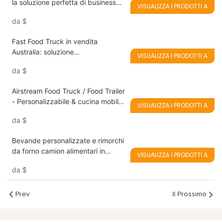
la soluzione perfetta di business
VISUALIZZA I PRODOTTI A
mobile per ciotole Acai, frullati,
da
$
frappè e gelati
Fast Food Truck in vendita
Australia: soluzione
VISUALIZZA I PRODOTTI A
personalizzabile e conveniente
da
$
Airstream Food Truck / Food Trailer
- Personalizzabile & cucina mobile
VISUALIZZA I PRODOTTI A
di alta qualità
da
$
Bevande personalizzate e rimorchi
da forno camion alimentari in
VISUALIZZA I PRODOTTI A
vendita
da
$
Prev
Il Prossimo