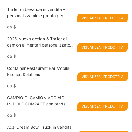
Trailer di bevande in vendita -
personalizzabile e pronto per il
VISUALIZZA I PRODOTTI A
business
da
$
2025 Nuovo design & Trailer di
camion alimentari personalizzato
VISUALIZZA I PRODOTTI A
all'ingrosso in vendita con
da
$
certificato CE/DOT
Container Restaurant Bar Mobile
Kitchen Solutions
VISUALIZZA I PRODOTTI A
da
$
CAMPIO DI CAMION ACCIAIO
INIDOLE COMPACT con tenda
VISUALIZZA I PRODOTTI A
tenda - La soluzione mobile ideale
da
$
per il servizio di ristorazione estiva
Acai Dream Bowl Truck in vendita: